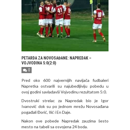
PETARDA ZA NOVOSAĐANE: NAPREDAK –
VOJVODINA 5:0(2:0)
0
Pred oko 600 najvernijih navijača fudbaleri
Napretka ostvarili su najubedljiviju pobedu u
ovoj godini savladavši Vojvodinu rezultatom 5:0.
Dvostruki strelac za Napredak bio je Igor
Ivanović dok su po jednom mrežu Novosađana
pogađali Đorić, Ilić i En Daje.
Nakon ove pobede Napredak zauzima šesto
mesto na tabeli sa osvojena 24 boda.