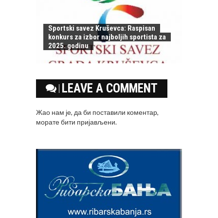
Sportski savez Kruševca: Raspisan
konkurs za izbor najboljih sportista za
2025. godinu
LEAVE A COMMENT
Жао нам је, да би поставили коментар,
морате
бити пријављени
.