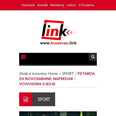
Impresum
Kontakt
Marketing
Linkovi
O Kruševcu
Ovde si trenutno:
Home
/
SPORT
/
PETARDA
ZA NOVOSAĐANE: NAPREDAK –
VOJVODINA 5:0(2:0)
SPORT