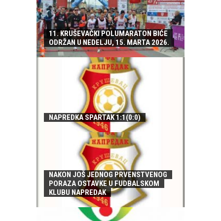
11. KRUŠEVAČKI POLUMARATON BIĆE
ODRŽAN U NEDELJU, 15. MARTA 2026.
NAPREDKA SPARTAK 1:1(0:0)
NAKON JOŠ JEDNOG PRVENSTVENOG
PORAZA OSTAVKE U FUDBALSKOM
KLUBU NAPREDAK