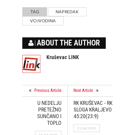
TAG
NAPREDAK
VOJVODINA
ABOUT THE AUTHOR
Kruševac LINK
Previous Article
Next Article
U NEDELJU
RK KRUŠEVAC - RK
PRETEŽNO
SLOGA KRALJEVO
SUNČANO I
45:20(23:9)
TOPLO
21.04.2019.
21.04.2019.