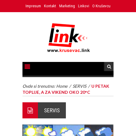
Impresum
Kontakt
Marketing
Linkovi
O Kruševcu
Ovde si trenutno:
Home
/
SERVIS
/
U PETAK
TOPLIJE, A ZA VIKEND OKO 20°C
SERVIS