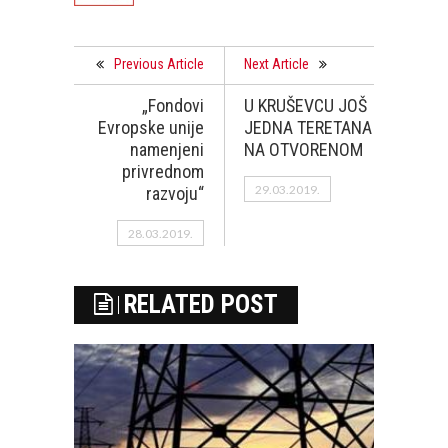
Previous Article
Next Article
„Fondovi
U KRUŠEVCU JOŠ
Evropske unije
JEDNA TERETANA
namenjeni
NA OTVORENOM
privrednom
29.03.2019.
razvoju“
28.03.2019.
RELATED POST