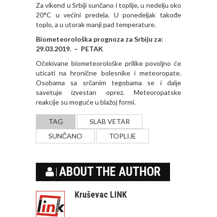
Za vikend u Srbiji sunčano i toplije, u nedelju oko
20°C u većini predela. U ponedeljak takođe
toplo, a u utorak manji pad temperature.
Biometeorološka prognoza za Srbiju za:
29.03.2019. – PETAK
Očekivane biometeorološke prilike povolјno će
uticati na hronične bolesnike i meteoropate.
Osobama sa srčanim tegobama se i dalјe
savetuje izvestan oprez. Meteoropatske
reakcije su moguće u blažoj formi.
TAG
SLAB VETAR
SUNČANO
TOPLIJE
ABOUT THE AUTHOR
Kruševac LINK