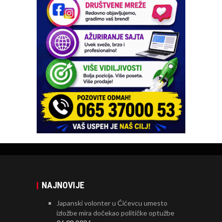
NAJNOVIJE
Japanski volonter u Ćićevcu umesto
izložbe mira dočekao političke optužbe