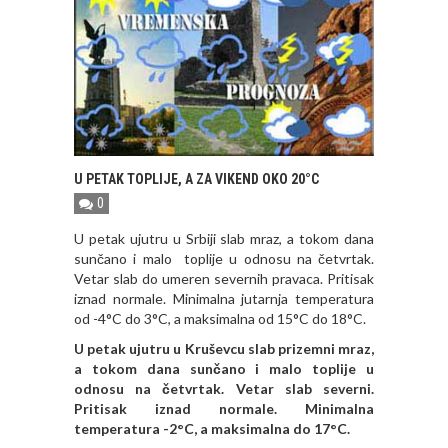
U PETAK TOPLIJE, A ZA VIKEND OKO 20°C
0
U petak ujutru u Srbiji slab mraz, a tokom dana
sunčano i malo toplije u odnosu na četvrtak.
Vetar slab do umeren severnih pravaca. Pritisak
iznad normale. Minimalna jutarnja temperatura
od -4°C do 3°C, a maksimalna od 15°C do 18°C.
U petak ujutru u Kruševcu slab prizemni mraz,
a tokom dana sunčano i malo toplije u
odnosu na četvrtak. Vetar slab severni.
Pritisak iznad normale. Minimalna
temperatura -2°C, a maksimalna do 17°C.