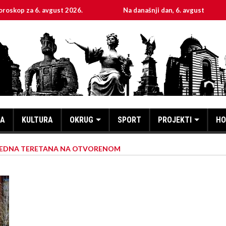
za 6. avgust 2026.
Na današnji dan, 6. avgust
Sv
KA
KULTURA
OKRUG
SPORT
PROJEKTI
HO
 JEDNA TERETANA NA OTVORENOM