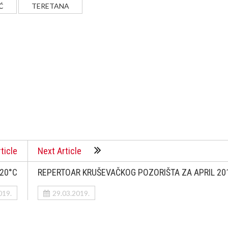
Ć
TERETANA
ticle
Next Article
 20°C
REPERTOAR KRUŠEVAČKOG POZORIŠTA ZA APRIL 20
019.
29.03.2019.