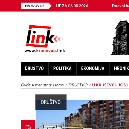
A ELEKTRIČNE ENERGIJE ZA 06.08.2026.
NAJNOVIJE
Dnevni horoskop 
DRUŠTVO
POLITIKA
EKONOMIJA
HRONI
Ovde si trenutno:
Home
/
DRUŠTVO
/
U KRUŠEVCU JOŠ
DRUŠTVO