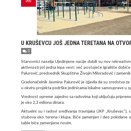
U KRUŠEVCU JOŠ JEDNA TERETANA NA OTV
0
Stanovnici naselja Ujedinjene nacije dobili su nov rekreativn
aktivnosti još jedna lepa vest: već postojeće igralište dobić
Palurović, predsednik Skupštine Živojin Miloradović i zameni
Gradonačelnik Jasmina Palurović je izjavila da su sredstva 
u okviru projekta podrške jedinicama lokalne samouprave u sp
Vrednost opreme zajedno sa radovima koji uključuju pripremu
je oko 2,3 miliona dinara.
Aktuelni su i radovi sređivanja travnjaka (JКP „Кruševac“), s
stubova oko terena i klupa. Biće zamenjen i deo pokidane og
table biće zamenjene novim.