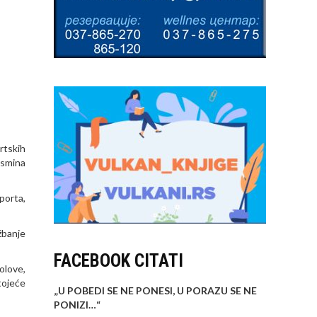
rtskih
asmina
porta,
žbanje
FACEBOOK CITATI
olove,
tojeće
„U POBEDI SE NE PONESI, U PORAZU SE NE
PONIZI…
“