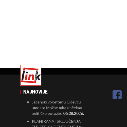
NAJNOVIJE
Japanski volonter u Ćićevcu
umesto izložbe mira dočekao
političke optužbe
06.08.2026.
PLANIRANA ISKLJUČENJA
ELEKTRIČNE ENERGIJE ZA