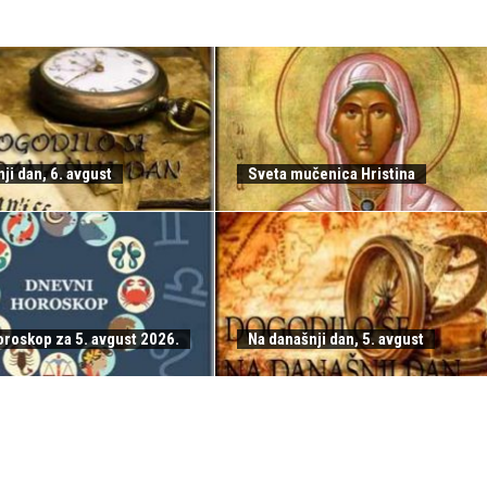
ji dan, 6. avgust
Sveta mučenica Hristina
oroskop za 5. avgust 2026.
Na današnji dan, 5. avgust