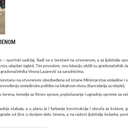
ORENOM
o – sportski sadržaj. Radi se o teretani na otvorenom, a za ljubitelje spo
e nov, ulepšan izgled. Tim povodom, ovu lokaciju obišli su gradonačelnik J
k gradonačelnika Vesna Lazarević sa saradnicima.
za teretanu na otvorenom obezbeđena od strane Ministarstva omladine i s
rovođenju omladinske politike na lokalnom nivou (Кancelarija za mlade).
 terena, temelje za fitnes sprave, popločavanje i ugradnju opreme za ve
adnja stabala, a u planu je i farbanje konstrukcija i obruča za koševe, g
rade od žice u donjem delu terena, a na radost ljubitelja košarke, pos