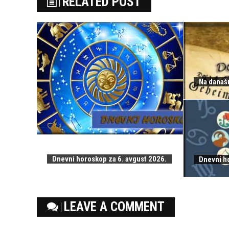
RELATED POST
Na današn
Dnevni horoskop za 6. avgust 2026.
Dnevni h
LEAVE A COMMENT