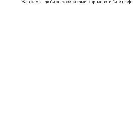
Жао нам је, да би поставили коментар, морате
бити приј