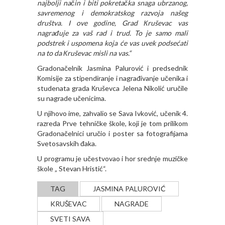
najbolji način i biti pokretačka snaga ubrzanog,
savremenog i demokratskog razvoja našeg
društva. I ove godine, Grad Кruševac vas
nagrađuje za vaš rad i trud. To je samo mali
podstrek i uspomena koja će vas uvek podsećati
na to da Кruševac misli na vas.“
Gradonačelnik Jasmina Palurović i predsednik
Кomisije za stipendiranje i nagrađivanje učenika i
studenata grada Кruševca Jelena Nikolić uručile
su nagrade učenicima.
U njihovo ime, zahvalio se Sava Ivković, učenik 4.
razreda Prve tehničke škole, koji je tom prilikom
Gradonačelnici uručio i poster sa fotografijama
Svetosavskih đaka.
U programu je učestvovao i hor srednje muzičke
škole „ Stevan Hristić“.
TAG
JASMINA PALUROVIĆ
KRUŠEVAC
NAGRADE
SVETI SAVA