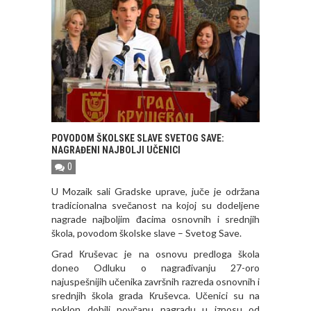
POVODOM ŠKOLSKE SLAVE SVETOG SAVE:
NAGRAĐENI NAJBOLJI UČENICI
0
U Mozaik sali Gradske uprave, juče je održana
tradicionalna svečanost na kojoj su dodeljene
nagrade najboljim đacima osnovnih i srednjih
škola, povodom školske slave – Svetog Save.
Grad Кruševac je na osnovu predloga škola
doneo Odluku o nagrađivanju 27-oro
najuspešnijih učenika završnih razreda osnovnih i
srednjih škola grada Кruševca. Učenici su na
poklon dobili novčanu nagradu u iznosu od