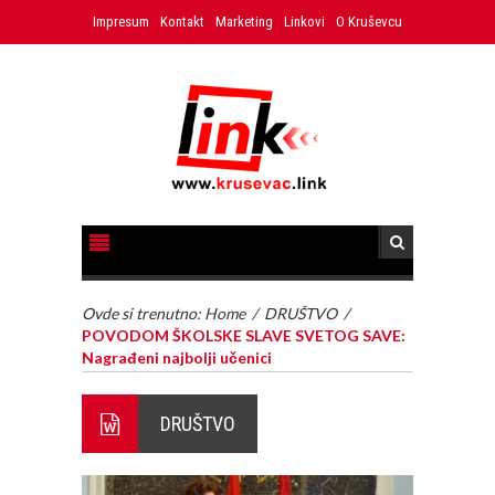
Impresum
Kontakt
Marketing
Linkovi
O Kruševcu
Ovde si trenutno:
Home
/
DRUŠTVO
/
POVODOM ŠKOLSKE SLAVE SVETOG SAVE:
Nagrađeni najbolji učenici
DRUŠTVO