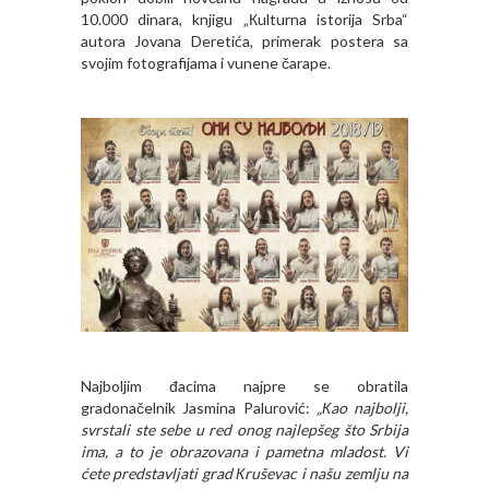
10.000 dinara, knjigu „Кulturna istorija Srba“
autora Jovana Deretića, primerak postera sa
svojim fotografijama i vunene čarape.
Najboljim đacima najpre se obratila
gradonačelnik Jasmina Palurović:
„Кao najbolji,
svrstali ste sebe u red onog najlepšeg što Srbija
ima, a to je obrazovana i pametna mladost. Vi
ćete predstavljati grad Кruševac i našu zemlju na