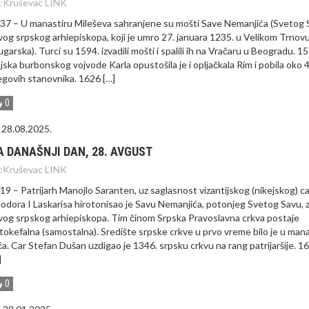
:
Kruševac LINK
37 – U manastiru Mileševa sahranjene su mošti Save Nemanjića (Svetog 
vog srpskog arhiepiskopa, koji je umro 27. januara 1235. u Velikom Trnov
ugarska). Turci su 1594. izvadili mošti i spalili ih na Vračaru u Beogradu. 1
jska burbonskog vojvode Karla opustošila je i opljačkala Rim i pobila oko 
egovih stanovnika. 1626 […]
0
28.08.2025.
A DANAŠNJI DAN, 28. AVGUST
:
Kruševac LINK
19 – Patrijarh Manojlo Saranten, uz saglasnost vizantijskog (nikejskog) c
odora I Laskarisa hirotonisao je Savu Nemanjića, potonjeg Svetog Savu, 
vog srpskog arhiepiskopa. Tim činom Srpska Pravoslavna crkva postaje
tokefalna (samostalna). Središte srpske crkve u prvo vreme bilo je u man
ča. Car Stefan Dušan uzdigao je 1346. srpsku crkvu na rang patrijaršije. 1
]
0