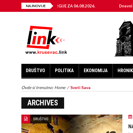
ELEKTRIČNE ENERGIJE ZA 06.08.2026.
NAJNOVIJE
Dnevni horoskop za 
DRUŠTVO
POLITIKA
EKONOMIJA
HRONI
Ovde si trenutno:
Home
/
Sveti Sava
ARCHIVES
DRUŠTVO
N