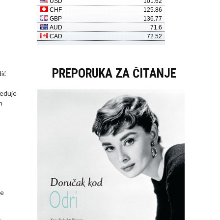
PREPORUKA ZA ČITANJE
dić
leduje
h
ke