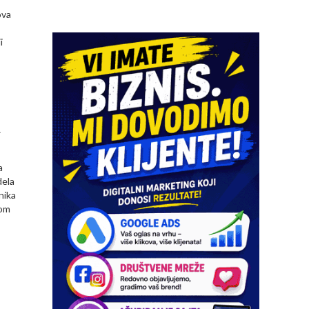
ova
i
A
a
dela
nika
kom