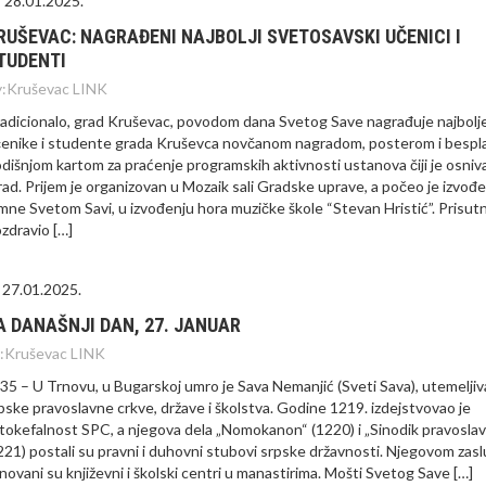
28.01.2025.
RUŠEVAC: NAGRAĐENI NAJBOLJI SVETOSAVSKI UČENICI I
TUDENTI
:
Kruševac LINK
adicionalo, grad Kruševac, povodom dana Svetog Save nagrađuje najbolj
enike i studente grada Kruševca novčanom nagradom, posterom i besp
dišnjom kartom za praćenje programskih aktivnosti ustanova čiji je osniv
ad. Prijem je organizovan u Mozaik sali Gradske uprave, a počeo je izvođ
mne Svetom Savi, u izvođenju hora muzičke škole “Stevan Hristić”. Prisutn
zdravio […]
27.01.2025.
A DANAŠNJI DAN, 27. JANUAR
:
Kruševac LINK
35 – U Trnovu, u Bugarskoj umro je Sava Nemanjić (Sveti Sava), utemeljiv
pske pravoslavne crkve, države i školstva. Godine 1219. izdejstvovao je
tokefalnost SPC, a njegova dela „Nomokanon“ (1220) i „Sinodik pravoslavl
221) postali su pravni i duhovni stubovi srpske državnosti. Njegovom za
novani su književni i školski centri u manastirima. Mošti Svetog Save […]