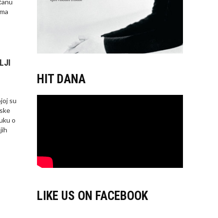
včanu
ama
LJI
HIT DANA
joj su
lske
uku o
jih
LIKE US ON FACEBOOK