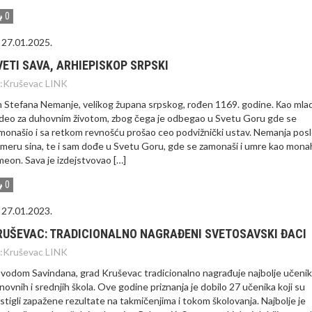
0
27.01.2025.
VETI SAVA, ARHIEPISKOP SRPSKI
:
Kruševac LINK
n Stefana Nemanje, velikog župana srpskog, rođen 1169. godine. Кao mla
deo za duhovnim životom, zbog čega je odbegao u Svetu Goru gde se
monašio i sa retkom revnošću prošao ceo podvižnički ustav. Nemanja pos
imeru sina, te i sam dođe u Svetu Goru, gde se zamonaši i umre kao mona
meon. Sava je izdejstvovao […]
0
27.01.2023.
RUŠEVAC: TRADICIONALNO NAGRAĐENI SVETOSAVSKI ĐACI
:
Kruševac LINK
vodom Savindana, grad Kruševac tradicionalno nagrađuje najbolje učeni
novnih i srednjih škola. Ove godine priznanja je dobilo 27 učenika koji su
stigli zapažene rezultate na takmičenjima i tokom školovanja. Najbolje je