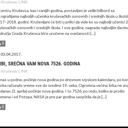
:
Kruševac LINK
centru Kruševca, kao i ranijih godina, postavljen je veliki bilbord sa
tografijama najboljih učenika kruševačkih osnovnih i srednjih škola u škols
17–2018. godini. Kruševljani će biti u prilici da vide ko su najbolji učenici 
uševačkih osnovnih i srednjih škola. I ove godine, nagrade najboljim đacim
dručja Grada Kruševca biće uručene na svečanosti […]
0
03.04.2017.
RBI, SREĆNA VAM NOVA 7526. GODINA
:
Kruševac LINK
nas u podne, počinje nova godina po drevnom srpskom kalendaru, po ko
Srba računalo vreme sve do sredine 19. veka. Ogromna većina Srba ne zn
 danas (3. aprila) počinje nova godina. I to 7526. po redu, koliko je prošlo
emena i od Potopa. NASA je pre par godina saopštila da je […]
0