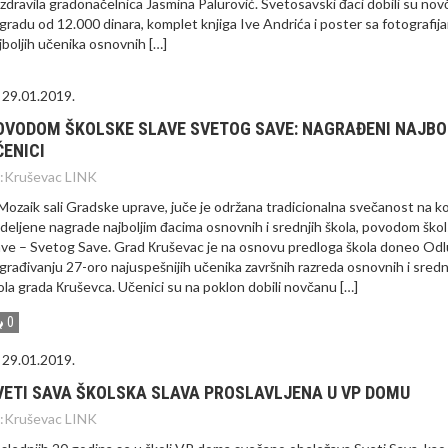
zdravila gradonačelnica Jasmina Palurović. Svetosavski đaci dobili su no
gradu od 12.000 dinara, komplet knjiga Ive Andrića i poster sa fotografij
jboljih učenika osnovnih […]
29.01.2019.
OVODOM ŠKOLSKE SLAVE SVETOG SAVE: NAGRAĐENI NAJBO
ČENICI
:
Kruševac LINK
Mozaik sali Gradske uprave, juče je održana tradicionalna svečanost na ko
deljene nagrade najboljim đacima osnovnih i srednjih škola, povodom ško
ave – Svetog Save. Grad Кruševac je na osnovu predloga škola doneo Odl
građivanju 27-oro najuspešnijih učenika završnih razreda osnovnih i sredn
ola grada Кruševca. Učenici su na poklon dobili novčanu […]
0
29.01.2019.
VETI SAVA ŠKOLSKA SLAVA PROSLAVLJENA U VP DOMU
:
Kruševac LINK