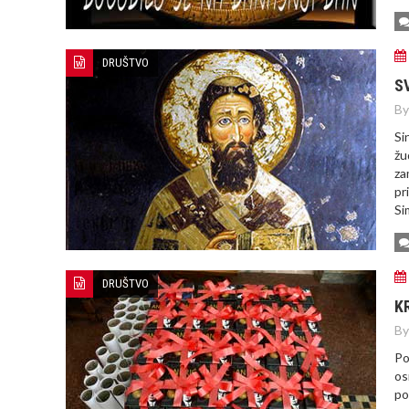
DRUŠTVO
S
By
Si
žu
za
pr
Si
DRUŠTVO
K
By
Po
os
po