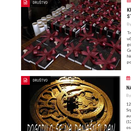
DRUŠTVO
K
S
By
Tr
uč
go
Gr
hi
po
DRUŠTVO
N
By
12
Sr
au
(1
os