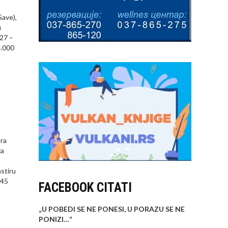
Save),
u
527 –
4.000
ara
za
astiru
645
FACEBOOK CITATI
„U POBEDI SE NE PONESI, U PORAZU SE NE
PONIZI…
“