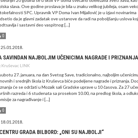
slednjih 20 godina se u školi VP doma svečano obeležava Sveti Sava, kao
olska slava. Ove godine proslava je bila u znaku velikog jubileja, osam vek
tokefalnosti SPC. Upravnik VP Doma Ivan Mijailović je u izjavi novinarima
dsetio da je glavni zadatak ove ustanove da radi na poboljšanju uslova koj
edtsavlja i sastavni deo vaspitnog […]
0
25.01.2018.
A SAVINDAN NAJBOLJIM UČENICIMA NAGRADE I PRIZNANJ
:
Kruševac LINK
subotu 27. januara, na dan Svetog Save, tradicionalno, najboljim učenicim
novnih i srednjih škola iz Kruševca biće podeljene nagrade i priznanja. Do
iznanja će se održati u Mozaik sali Gradske uprave u 10 časova. Za 27 uče
vršnih razreda i 6 studenata sa prosekom 10.00, na predlog škola, a odlu
misije za nagrađivanje i […]
0
18.01.2018.
 CENTRU GRADA BILBORD: „ONI SU NAJBOLJI“