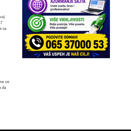
koj
27
a sa
me se
a da