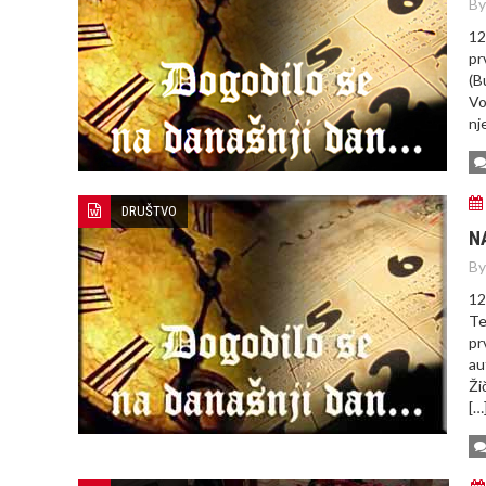
By
12
pr
(B
Vo
nj
DRUŠTVO
N
By
12
Te
pr
au
Ži
[…