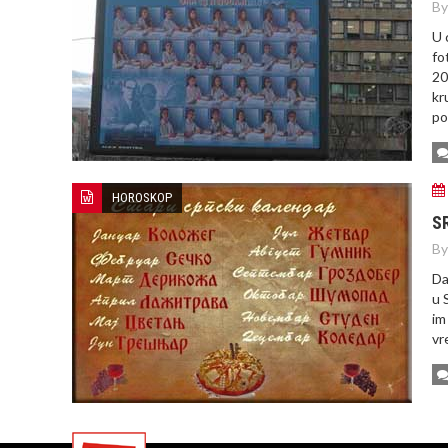
By
U 
fo
20
kr
po
HOROSKOP
S
By
Da
u 
im
vr