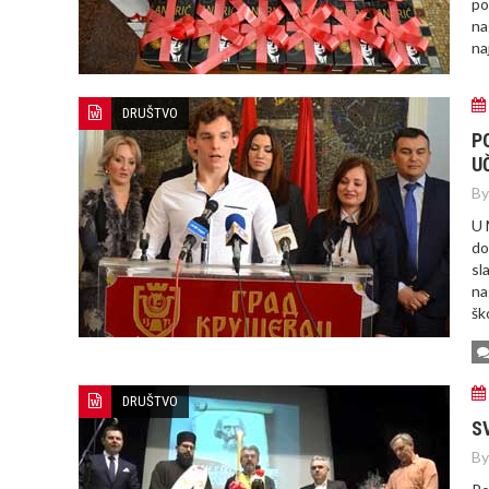
po
na
na
DRUŠTVO
P
U
By
U 
do
sl
na
šk
DRUŠTVO
S
By