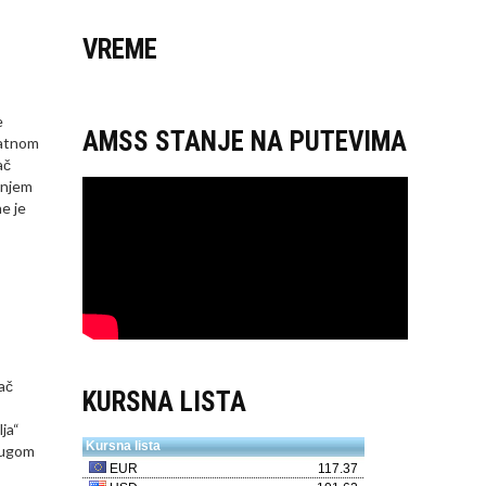
VREME
e
AMSS STANJE NA PUTEVIMA
latnom
ač
enjem
e je
ač
KURSNA LISTA
ja“
slugom