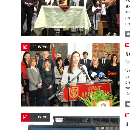
Po
šk
au
po
pr
DRUŠTVO
N
By
U 
os
pr
za
Ko
DRUŠTVO
U