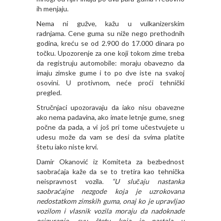
ih menjaju.
Nema ni gužve, kažu u vulkanizerskim
radnjama. Cene guma su niže nego prethodnih
godina, kreću se od 2.900 do 17.000 dinara po
točku. Upozorenje za one koji tokom zime treba
da registruju automobile: moraju obavezno da
imaju zimske gume i to po dve iste na svakoj
osovini. U protivnom, neće proći tehnički
pregled.
Stručnjaci upozoravaju da iako nisu obavezne
ako nema padavina, ako imate letnje gume, sneg
počne da pada, a vi još pri tome učestvujete u
udesu može da vam se desi da svima platite
štetu iako niste krvi.
Damir Okanović iz Komiteta za bezbednost
saobraćaja kaže da se to tretira kao tehnička
neispravnost vozila.
“U slučaju nastanka
saobraćajne nezgode koja je uzrokovana
nedostatkom zimskih guma, onaj ko je upravljao
vozilom i vlasnik vozila moraju da nadoknade
osiguranje, svu štetu koja je nastala u