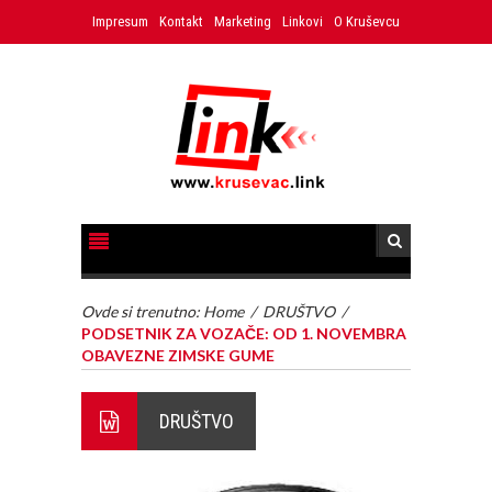
Impresum
Kontakt
Marketing
Linkovi
O Kruševcu
Ovde si trenutno:
Home
/
DRUŠTVO
/
PODSETNIK ZA VOZAČE: OD 1. NOVEMBRA
OBAVEZNE ZIMSKE GUME
DRUŠTVO