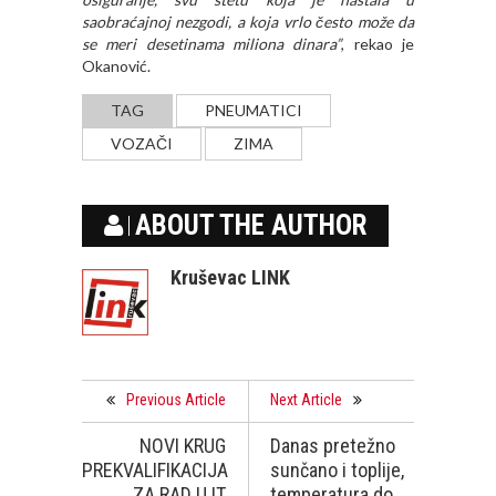
saobraćajnoj nezgodi, a koja vrlo često može da
se meri desetinama miliona dinara”
, rekao je
Okanović.
TAG
PNEUMATICI
VOZAČI
ZIMA
ABOUT THE AUTHOR
Kruševac LINK
Previous Article
Next Article
NOVI KRUG
Danas pretežno
PREKVALIFIKACIJA
sunčano i toplije,
ZA RAD U IT
temperatura do