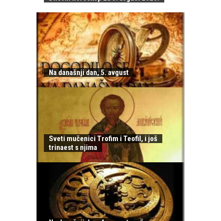
Na današnji dan, 5. avgust
Sveti mučenici Trofim i Teofil, i još
trinaest s njima