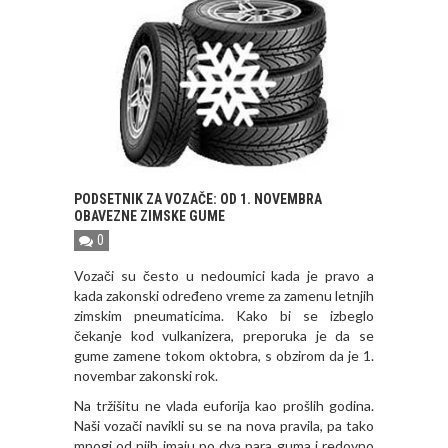
PODSETNIK ZA VOZAČE: OD 1. NOVEMBRA
OBAVEZNE ZIMSKE GUME
0
Vozači su često u nedoumici kada je pravo a
kada zakonski određeno vreme za zamenu letnjih
zimskim pneumaticima. Kako bi se izbeglo
čekanje kod vulkanizera, preporuka je da se
gume zamene tokom oktobra, s obzirom da je 1.
novembar zakonski rok.
Na tržišitu ne vlada euforija kao prošlih godina.
Naši vozači navikli su se na nova pravila, pa tako
mnogi od njih imaju po dva para guma i redovno