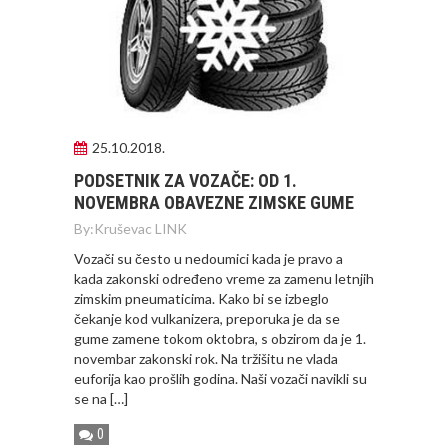
25.10.2018.
PODSETNIK ZA VOZAČE: OD 1.
NOVEMBRA OBAVEZNE ZIMSKE GUME
By:
Kruševac LINK
Vozači su često u nedoumici kada je pravo a
kada zakonski određeno vreme za zamenu letnjih
zimskim pneumaticima. Kako bi se izbeglo
čekanje kod vulkanizera, preporuka je da se
gume zamene tokom oktobra, s obzirom da je 1.
novembar zakonski rok. Na tržišitu ne vlada
euforija kao prošlih godina. Naši vozači navikli su
se na […]
0