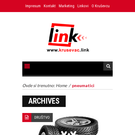
Impresum
Kontakt
Marketing
Linkovi
O Kruševcu
Ovde si trenutno:
Home
/
pneumatici
ARCHIVES
DRUŠTVO