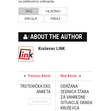
se adekvatno odevanje.
TAG
HLADNO
MAGLA
MRAZ
ABOUT THE AUTHOR
Kruševac LINK
Previous Article
Next Article
TRSTENIČKA EKO
ODRŽANA
ANKETA
SEDNICA ŠTABA
ZA VANREDNE
25.09.2018.
SITUACIJE GRADA
KRUŠEVCA