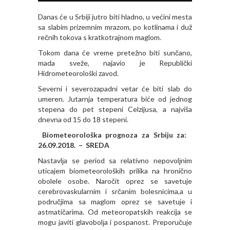
Danas će u Srbiji jutro biti hladno, u većini mesta
sa slabim prizemnim mrazom, po kotlinama i duž
rečnih tokova s kratkotrajnom maglom.
Tokom dana će vreme pretežno biti sunčano,
mada sveže, najavio je Republički
Hidrometeorološki zavod.
Severni i severozapadni vetar će biti slab do
umeren. Jutarnja temperatura biće od jednog
stepena do pet stepeni Celzijusa, a najviša
dnevna od 15 do 18 stepeni.
Biometeorološka prognoza za Srbiju za:
26.09.2018. – SREDA
Nastavlјa se period sa relativno nepovolјnim
uticajem biometeoroloških prilika na hronično
obolele osobe. Naročit oprez se savetuje
cerebrovaskularnim i srčanim bolesnicima,a u
područjima sa maglom oprez se savetuje i
astmatičarima. Od meteoropatskih reakcija se
mogu javiti glavobolјa i pospanost. Preporučuje