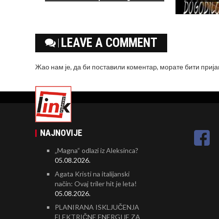
LEAVE A COMMENT
Жао нам је, да би поставили коментар, морате
бити приј
NAJNOVIJE
„Magna“ odlazi iz Aleksinca?
05.08.2026.
Agata Kristi na italijanski
način: Ovaj triler hit je leta!
05.08.2026.
PLANIRANA ISKLJUČENJA
ELEKTRIČNE ENERGIJE ZA