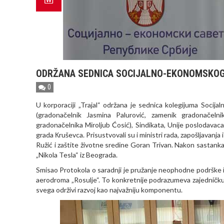
ODRŽANA SEDNICA SOCIJALNO-EKONOMSKOG
0
U korporaciji „Trajal“ održana je sednica kolegijuma Soci
(gradonačelnik Jasmina Palurović, zamenik gradonačel
gradonačelnika Miroljub Ćosić), Sindikata, Unije poslodavac
grada Кruševca. Prisustvovali su i ministri rada, zapošljavanj
Ružić i zaštite životne sredine Goran Trivan. Nakon sastank
„Nikola Tesla“ iz Beograda.
Smisao Protokola o saradnji je pružanje neophodne podrške i
aerodroma „Rosulje“. To konkretnije podrazumeva zajedničku 
svega održivi razvoj kao najvažniju komponentu.