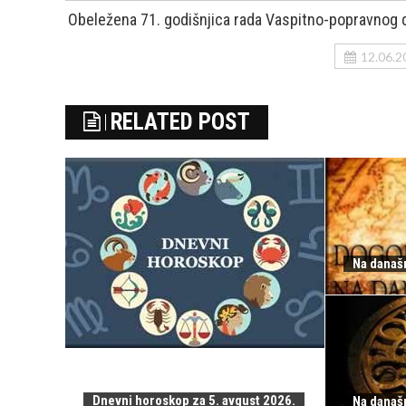
Obeležena 71. godišnjica rada Vaspitno-popravnog
12.06.2
RELATED POST
Na današn
Dnevni horoskop za 5. avgust 2026.
Na današn