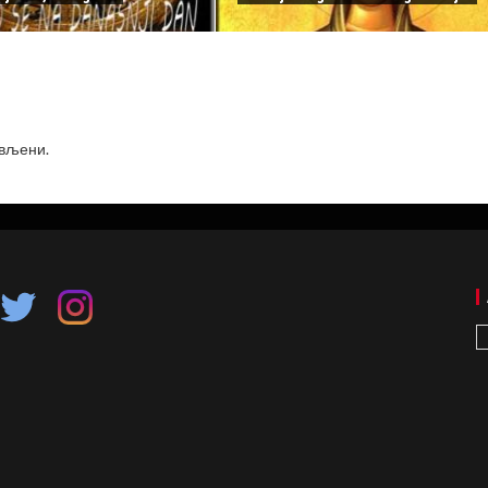
ављени
.
A