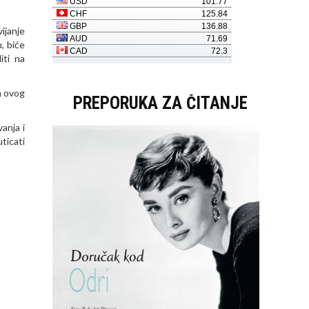
ijanje
, biće
iti na
m ovog
PREPORUKA ZA ČITANJE
anja i
uticati