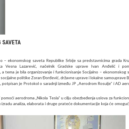
 SAVETA
jalno – ekonomskog saveta Republike Srbije sa predstavnicima grada Кr
nika Vesna Lazarević, načelnik Gradske uprave Ivan Anđelić i po
a, a tema je bila organizovanje i funkcionisanje Socijalno – ekonomskog 
a i socijalne politike Zoran Đorđević, državne uprave i lokalne samouprave 
a, potpisan je Protokol o saradnji između JP „Aerodrom Rosulje“ i AD ae
 pomoći aerodroma „Nikola Tesla“ u cilju obezbeđenja uslova za funkcion
izradu analiza, elaborata i druge prateće dokumentacije koja će omogući