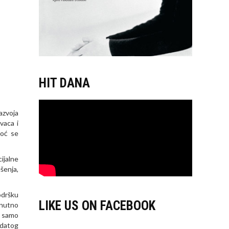
HIT DANA
azvoja
vaca i
moć se
ijalne
šenja,
podršku
LIKE US ON FACEBOOK
enutno
i samo
 datog