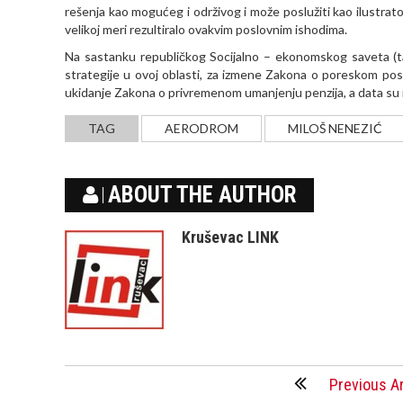
rešenja kao mogućeg i održivog i može poslužiti kao ilustrato
velikoj meri rezultiralo ovakvim poslovnim ishodima.
Na sastanku republičkog Socijalno – ekonomskog saveta (t
strategije u ovoj oblasti, za izmene Zakona o poreskom post
ukidanje Zakona o privremenom umanjenju penzija, a data su i 
TAG
AERODROM
MILOŠ NENEZIĆ
ABOUT THE AUTHOR
Kruševac LINK
Previous Ar