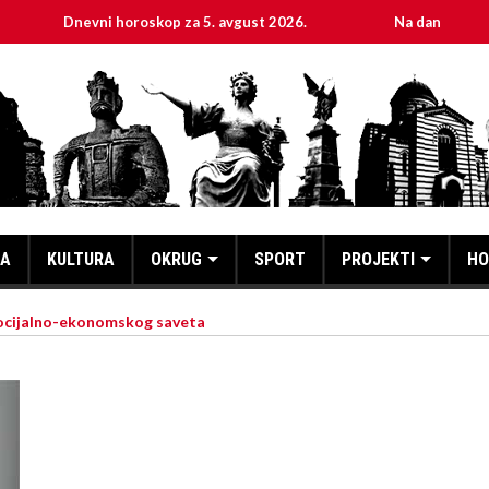
vni horoskop za 5. avgust 2026.
Na današnji dan, 5. avgust
KA
KULTURA
OKRUG
SPORT
PROJEKTI
HO
ocijalno-ekonomskog saveta