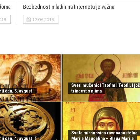
 doma
Bezbednost mladih na Internetu je važna
018.
12.06.2018.
Sveti mučenici Trofim i Teofil, i još
ji dan, 5. avgust
trinaest s njima
Sveta mironosica ravnoapostolna
ji dan, 4. avgust
Marija Magdalina – Blaga Marija