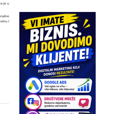
e je u
onalne
vinu i