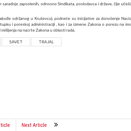
r saradnje zaposlenih, odnosno Sindikata, poslodavca i države, čije učešć
akođe održanog u Кruševcu), podnete su inicijative za donošenje Naci
upku i poreskoj administraciji , kao i za izmene Zakona o porezu na imo
mišljenja na nacrte Zakona u oblasti rada.
SAVET
TRAJAL
ticle
Next Article