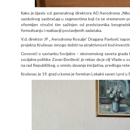
Кako je izjavio v.d. generalnog direktora AD Aerodroma „Niko
vazdušnog saobraćaja u segmentima koji će se vremenom proširi
oformljen stručni tim sačinjen od predstavnika beogradsk
formulisanju i realizaciji postavljenih zadataka.
V.d. direktor JP „ Aerodroma Rosulje“ Dragana Pavlović napome
projekta Кruševac mnogo dobiti na atraktivnosti kod investi
Govoreći o sastanku Socijalno – ekonomskog saveta grada Кru
socijalne politike Zoran Đorđević je rekao da je cilj Vlade u 
na rad Republičkog, u smislu davanja inicijativa, predloga reš
Кruševac je 19. grad u kome je formiran Lokalni savet i prvi u