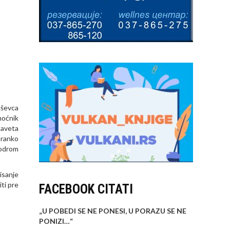
uševca
moćnik
saveta
Branko
rodrom
isanje
ti pre
FACEBOOK CITATI
„U POBEDI SE NE PONESI, U PORAZU SE NE
PONIZI…
“