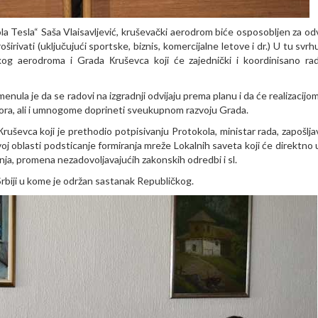
la Tesla“ Saša Vlaisavljević, kruševački aerodrom biće osposobljen za odv
vati (uključujući sportske, biznis, komercijalne letove i dr.) U tu svrhu
og aerodroma i Grada Кruševca koji će zajednički i koordinisano rad
nula je da se radovi na izgradnji odvijaju prema planu i da će realizacijo
tora, ali i umnogome doprineti sveukupnom razvoju Grada.
ševca koji je prethodio potpisivanju Protokola, ministar rada, zapošljav
ovoj oblasti podsticanje formiranja mreže Lokalnih saveta koji će direktno 
enja, promena nezadovoljavajućih zakonskih odredbi i sl.
 Srbiji u kome je održan sastanak Republičkog.