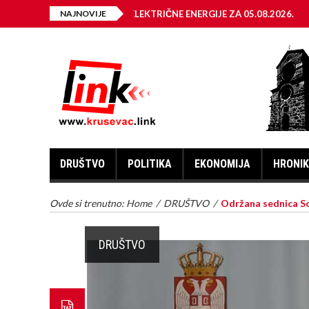
A ISKLJUČENJA ELEKTRIČNE ENERGIJE ZA 05.08.2026.
NAJNOVIJE
Dne
DRUŠTVO
POLITIKA
EKONOMIJA
HRONI
Ovde si trenutno:
Home
/
DRUŠTVO
/
Održana sednica S
DRUŠTVO