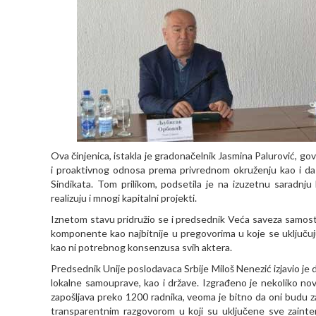
Ova činjenica, istakla je gradonačelnik Jasmina Palurović, g
i proaktivnog odnosa prema privrednom okruženju kao i da
Sindikata. Tom prilikom, podsetila je na izuzetnu saradnj
realizuju i mnogi kapitalni projekti.
Iznetom stavu pridružio se i predsednik Veća saveza samostal
komponente kao najbitnije u pregovorima u koje se uključuju
kao ni potrebnog konsenzusa svih aktera.
Predsednik Unije poslodavaca Srbije Miloš Nenezić izjavio je d
lokalne samouprave, kao i države. Izgrađeno je nekoliko no
zapošljava preko 1200 radnika, veoma je bitno da oni budu z
transparentnim razgovorom u koji su uključene sve zainter