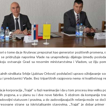
ovori o tome da je Кruševac prepoznat kao generator pozitivnih promena, r
 se pridružuje naporima Vlade na unapređenju dijaloga između posloda
u koju ostvaruje Grad sa resornim ministarstvima i Vladom, uz čiju po
nih sindikata Srbije Ljubisav Orbović podvlačeći upravo oživljavanje soc
 i predstavnici Vlade. Bez tripartitnih razgovora nema ni kvalitetnog re
a je korporacija „Trajal“ u fazi reanimacije i da u tom procesu ima veliku 
vih pogona, a u planu su i dve nove fabrike. S obzirom da kompanija tr
adovoljni statusom i pravima, a do zadovoljavajućih rešenja može se doć
esovane strane sa iskristalisanim stavovima. „Trajal“ je dobar primer