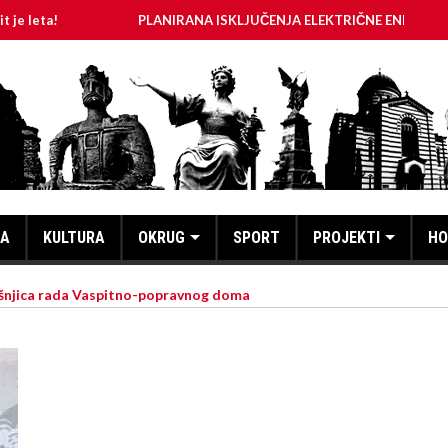
PLANIRANA ISKLJUČENJA ELEKTRIČNE ENERGIJE ZA 05.08.2026.
KA
KULTURA
OKRUG
SPORT
PROJEKTI
HO
išnjica rada Vaspitno-popravnog doma