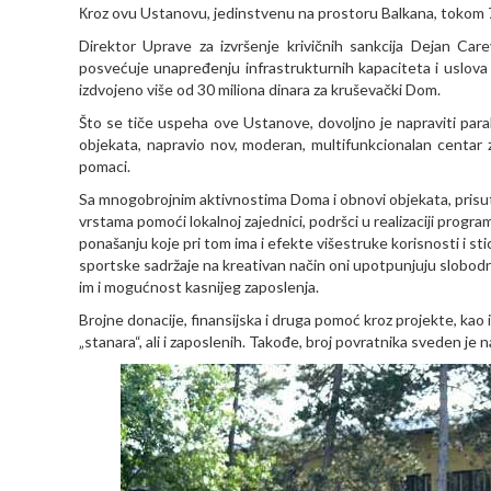
Кroz ovu Ustanovu, jedinstvenu na prostoru Balkana, tokom 7 
Direktor Uprave za izvršenje krivičnih sankcija Dejan Ca
posvećuje unapređenju infrastrukturnih kapaciteta i uslova
izdvojeno više od 30 miliona dinara za kruševački Dom.
Što se tiče uspeha ove Ustanove, dovoljno je napraviti paral
objekata, napravio nov, moderan, multifunkcionalan centar za
pomaci.
Sa mnogobrojnim aktivnostima Doma i obnovi objekata, prisutne s
vrstama pomoći lokalnoj zajednici, podršci u realizaciji pro
ponašanju koje pri tom ima i efekte višestruke korisnosti i st
sportske sadržaje na kreativan način oni upotpunjuju slobod
im i mogućnost kasnijeg zaposlenja.
Brojne donacije, finansijska i druga pomoć kroz projekte, kao
„stanara“, ali i zaposlenih. Takođe, broj povratnika sveden je