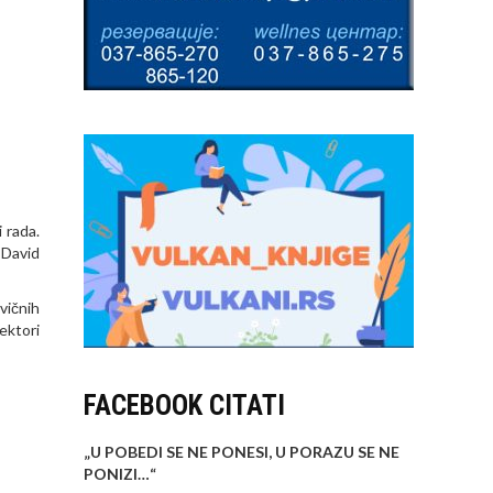
 rada.
 David
vičnih
ektori
FACEBOOK CITATI
„U POBEDI SE NE PONESI, U PORAZU SE NE
PONIZI…
“