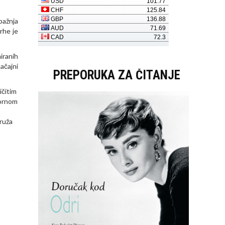
pažnja
rhe je
iranih
ačajni
PREPORUKA ZA ČITANJE
ičitim
vornom
ruža