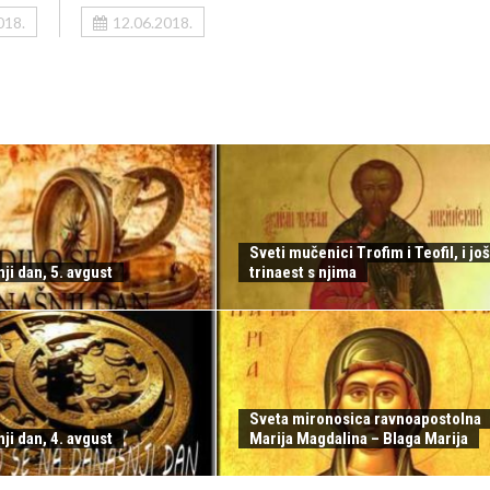
018.
12.06.2018.
Sveti mučenici Trofim i Teofil, i još
ji dan, 5. avgust
trinaest s njima
Sveta mironosica ravnoapostolna
ji dan, 4. avgust
Marija Magdalina – Blaga Marija