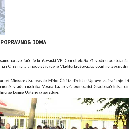
O-POPRAVNOG DOMA
e samouprave, juče je kruševački VP Dom obeležio 71 godinu postojanja i
ona i Onisima, a činodejstvovao je Vladika kruševačke eparhije Gospodin
ar pri Ministarstvu pravde Mirko Čikiriz, direktor Uprave za izvršenje kri
zamenik gradonačelnika Vesna Lazarević, pomoćnici Gradonačelnika, dir
dinci sa kojima Ustanova sarađuje.