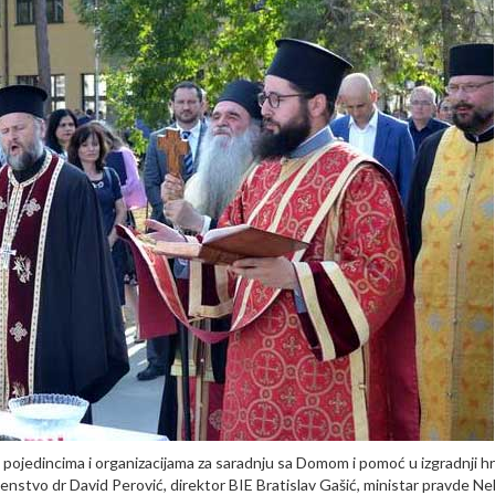
ca pojedincima i organizacijama za saradnju sa Domom i pomoć u izgradnji h
enstvo dr David Perović, direktor BIE Bratislav Gašić, ministar pravde Ne