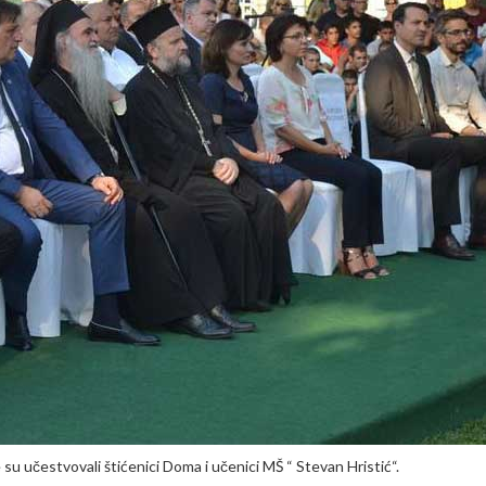
u učestvovali štićenici Doma i učenici MŠ “ Stevan Hristić“.