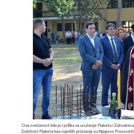
Ova svečanost bila je i prilika za uručenje Plaketa i Zahvalni
Dobitnici Plaketa kao najviših priznanja su Njagovo Preosvešt