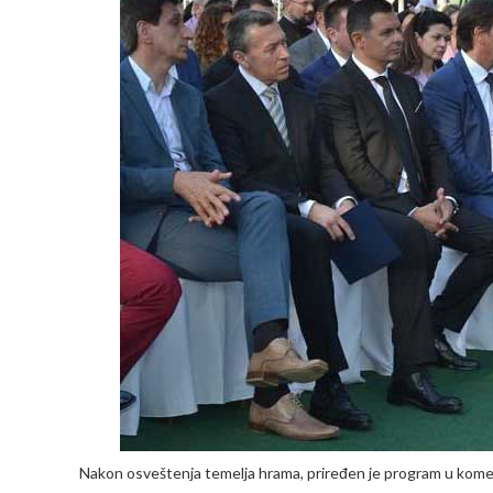
Nakon osveštenja temelja hrama, priređen je program u kome s