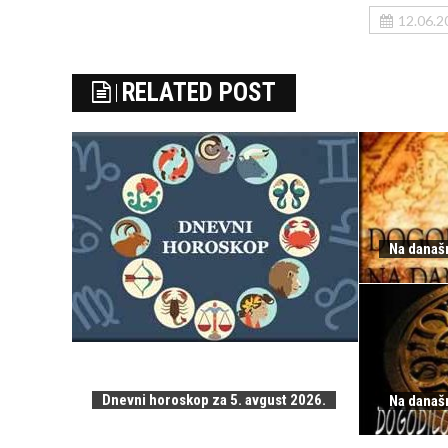
12.06.2
RELATED POST
Na današn
Dnevni horoskop za 5. avgust 2026.
Na današn