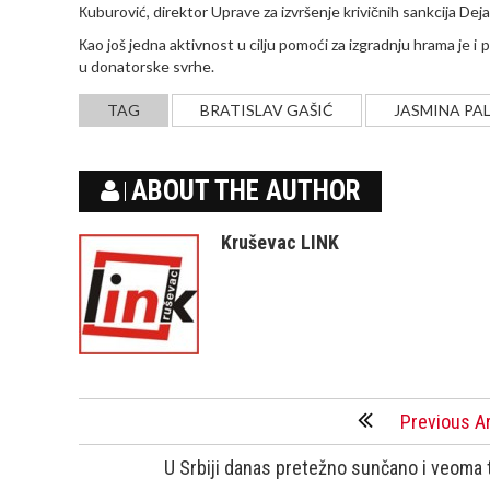
Кuburović, direktor Uprave za izvršenje krivičnih sankcija Deja
Кao još jedna aktivnost u cilju pomoći za izgradnju hrama je i p
u donatorske svrhe.
TAG
BRATISLAV GAŠIĆ
JASMINA PA
ABOUT THE AUTHOR
Kruševac LINK
Previous Ar
U Srbiji danas pretežno sunčano i veoma 