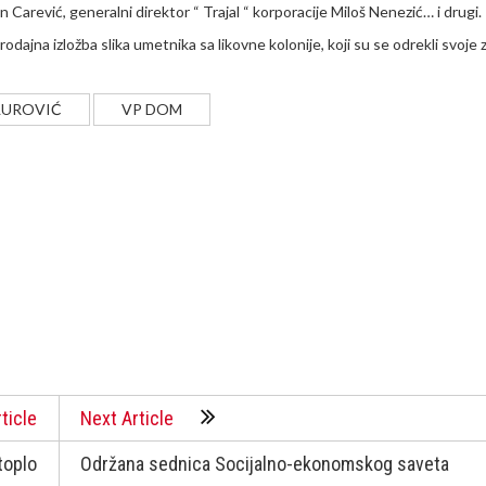
n Carević, generalni direktor “ Trajal “ korporacije Miloš Nenezić… i drugi.
rodajna izložba slika umetnika sa likovne kolonije, koji su se odrekli svoje
LUROVIĆ
VP DOM
ticle
Next Article
toplo
Održana sednica Socijalno-ekonomskog saveta