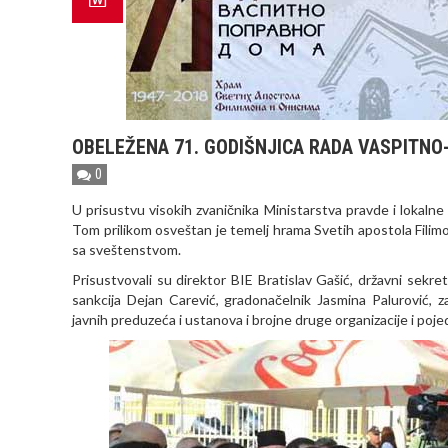
OBELEŽENA 71. GODIŠNJICA RADA VASPITN
0
U prisustvu visokih zvaničnika Ministarstva pravde i lokaln
Tom prilikom osveštan je temelj hrama Svetih apostola Filim
sa sveštenstvom.
Prisustvovali su direktor BIE Bratislav Gašić, državni sekret
sankcija Dejan Carević, gradonačelnik Jasmina Palurović, 
javnih preduzeća i ustanova i brojne druge organizacije i poje