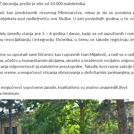
decenija, prošlo je više od 10 000 maloletnika.
rević kao predstavnik resornog Ministarstva, rekao je da se posebna 
 objekata pod nadležnošću ove Službe. U pet poslednjih godina, u te sv
elu između stanja pre 5 – 6 godina i danas, kada se od zapuštenih i ruin
 resocijalizaciju i integraciju štićenika, u čemu se takođe registruju zn
u upoznali sami štićenici, kao i upravnik Ivan Mijailović, a radi se o razl
grama, učešću u humanitarnim akcijama, ukratko o izraženom socijalno odgo
icanja odgovornosti za maloletne prestupnike. Takođe, kroz razne sekcije i
no vreme, a mogućnost sticanja obrazovanja u deficitarnim zanimanjima, p
 i mogućnost sopstvene zarade, kvalitativno su znatno unapredili život
 na minimum.