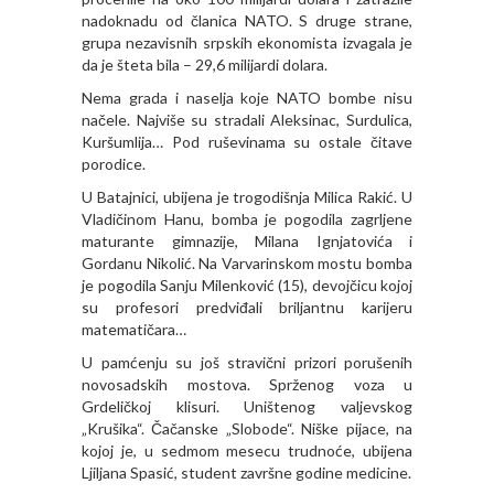
nadoknadu od članica NATO. S druge strane,
grupa nezavisnih srpskih ekonomista izvagala je
da je šteta bila – 29,6 milijardi dolara.
Nema grada i naselja koje NATO bombe nisu
načele. Najviše su stradali Aleksinac, Surdulica,
Kuršumlija… Pod ruševinama su ostale čitave
porodice.
U Batajnici, ubijena je trogodišnja Milica Rakić. U
Vladičinom Hanu, bomba je pogodila zagrljene
maturante gimnazije, Milana Ignjatovića i
Gordanu Nikolić. Na Varvarinskom mostu bomba
je pogodila Sanju Milenković (15), devojčicu kojoj
su profesori predviđali briljantnu karijeru
matematičara…
U pamćenju su još stravični prizori porušenih
novosadskih mostova. Sprženog voza u
Grdeličkoj klisuri. Uništenog valjevskog
„Krušika“. Čačanske „Slobode“. Niške pijace, na
kojoj je, u sedmom mesecu trudnoće, ubijena
Ljiljana Spasić, student završne godine medicine.