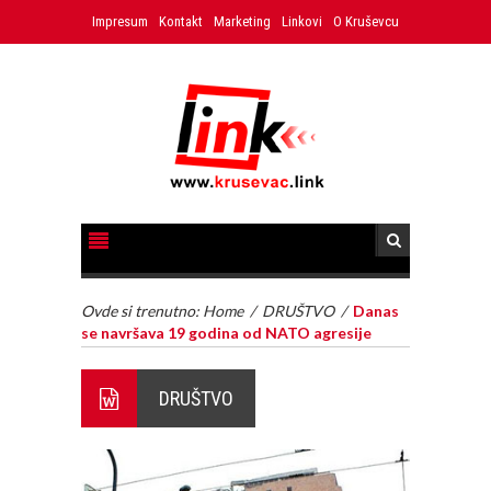
Impresum
Kontakt
Marketing
Linkovi
O Kruševcu
Ovde si trenutno:
Home
/
DRUŠTVO
/
Danas
se navršava 19 godina od NATO agresije
DRUŠTVO