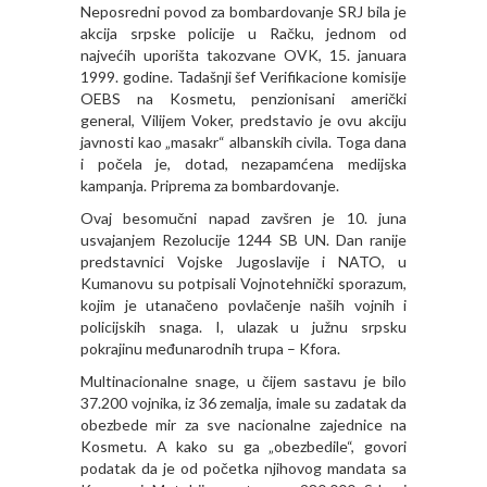
Neposredni povod za bombardovanje SRJ bila je
akcija srpske policije u Račku, jednom od
najvećih uporišta takozvane OVK, 15. januara
1999. godine. Tadašnji šef Verifikacione komisije
OEBS na Kosmetu, penzionisani američki
general, Vilijem Voker, predstavio je ovu akciju
javnosti kao „masakr“ albanskih civila. Toga dana
i počela je, dotad, nezapamćena medijska
kampanja. Priprema za bombardovanje.
Ovaj besomučni napad zavšren je 10. juna
usvajanjem Rezolucije 1244 SB UN. Dan ranije
predstavnici Vojske Jugoslavije i NATO, u
Kumanovu su potpisali Vojnotehnički sporazum,
kojim je utanačeno povlačenje naših vojnih i
policijskih snaga. I, ulazak u južnu srpsku
pokrajinu međunarodnih trupa – Kfora.
Multinacionalne snage, u čijem sastavu je bilo
37.200 vojnika, iz 36 zemalja, imale su zadatak da
obezbede mir za sve nacionalne zajednice na
Kosmetu. A kako su ga „obezbedile“, govori
podatak da je od početka njihovog mandata sa