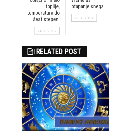
toplije,
otapanje snega
temperatura do
25.03.2018.
šest stepeni
24.03.2018.
RELATED POST