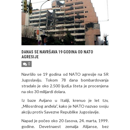
DANAS SE NAVRŠAVA 19 GODINA OD NATO
AGRESIJE
0
Navršilo se 19 godina od NATO agresije na SR
Jugoslaviju. Tokom 78 dana bombardovanja
stradalo je oko 2.500 ljudi,a šteta je procenjena
na oko 30 milijardi dolara.
Iz baze Avijano u Italiji, krenuo je let tzv,
„Milosrdnog anđela“, kako je NATO nazvao svoju
akciju protiv Savezne Republike Jugoslavije.
Napad je počeo oko 20 časova, 24. marta, 1999.
godine. Devetnaest zemalja Alijanse, bez