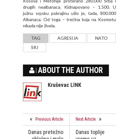
Kosova i Metohije proterano 280.000 Srba i
drugih nealbanaca. Kidnapovano – 1.500. U
južnu srpsku pokrajinu ušlo je, tada, 800.000
Albanaca. Od toga – trećina koja na Kosmetu
nikada nije živela.
TAG
AGRESIJA
NATO
SRJ
ABOUT THE AUTHOR
Kruševac LINK
Previous Article
Next Article
Danas pretežno
Danas toplije
oblačno i malo
vreme uz