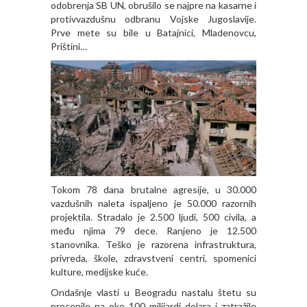
odobrenja SB UN, obrušilo se najpre na kasarne i
protivvazdušnu odbranu Vojske Jugoslavije.
Prve mete su bile u Batajnici, Mladenovcu,
Prištini…
Tokom 78 dana brutalne agresije, u 30.000
vazdušnih naleta ispaljeno je 50.000 razornih
projektila. Stradalo je 2.500 ljudi, 500 civila, a
među njima 79 dece. Ranjeno je 12.500
stanovnika. Teško je razorena infrastruktura,
privreda, škole, zdravstveni centri, spomenici
kulture, medijske kuće.
Ondašnje vlasti u Beogradu nastalu štetu su
procenile na oko 100 milijardi dolara i zatražile