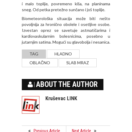
i malo toplije, povremeno kiša, na planinama
sneg. Od petka pretežno sunčano i još toplije.
Biometeorološka situacija može biti nešto
povoljnija za hronično obolele i osetljive osobe.
Izvestan oprez se savetuje astmatičarima i
kardiovaskularnim bolesnicima, posebno u
jutarnjim satima. Mogući su glavobolja i nesanica.
TAG
HLADNO
OBLAČNO
SLAB MRAZ
ABOUT THE AUTHOR
Kruševac LINK
Previous Article
Next Article