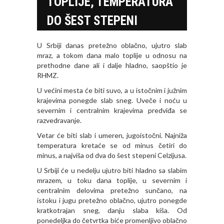
TOPLIJE, TEMPERATURA
DO ŠEST STEPENI
U Srbiji danas pretežno oblačno, ujutro slab
mraz, a tokom dana malo toplije u odnosu na
prethodne dane ali i dalje hladno, saopštio je
RHMZ.
U većini mesta će biti suvo, a u istočnim i južnim
krajevima ponegde slab sneg. Uveče i noću u
severnim i centralnim krajevima predviđa se
razvedravanje.
Vetar će biti slab i umeren, jugoistočni. Najniža
temperatura kretaće se od minus četiri do
minus, a najviša od dva do šest stepeni Celzijusa.
U Srbiji će u nedelju ujutro biti hladno sa slabim
mrazem, u toku dana toplije, u severnim i
centralnim delovima pretežno sunčano, na
istoku i jugu pretežno oblačno, ujutro ponegde
kratkotrajan sneg, danju slaba kiša. Od
ponedeljka do četvrtka biće promenljivo oblačno