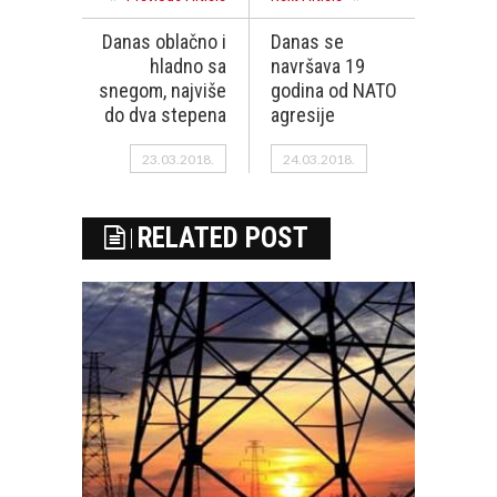
Danas oblačno i
Danas se
hladno sa
navršava 19
snegom, najviše
godina od NATO
do dva stepena
agresije
23.03.2018.
24.03.2018.
RELATED POST