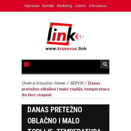
Impresum
Kontakt
Marketing
Linkovi
O Kruševcu
Ovde si trenutno:
Home
/
SERVIS
/
Danas
pretežno oblačno i malo toplije, temperatura
do šest stepeni
DANAS PRETEŽNO
OBLAČNO I MALO