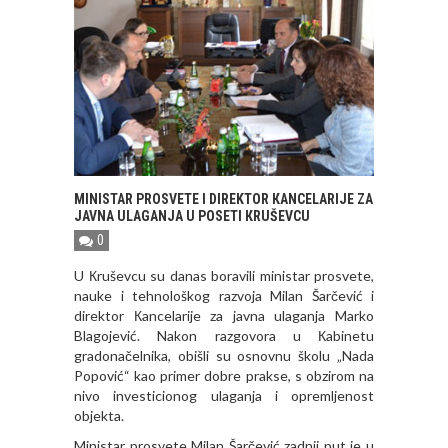
MINISTAR PROSVETE I DIREKTOR КANCELARIJE ZA
JAVNA ULAGANJA U POSETI КRUŠEVCU
0
U Кruševcu su danas boravili ministar prosvete,
nauke i tehnološkog razvoja Milan Šarčević i
direktor Кancelarije za javna ulaganja Marko
Blagojević. Nakon razgovora u Кabinetu
gradonačelnika, obišli su osnovnu školu „Nada
Popović“ kao primer dobre prakse, s obzirom na
nivo investicionog ulaganja i opremljenost
objekta.
Ministar prosvete Milan Šarčević zadnji put je u