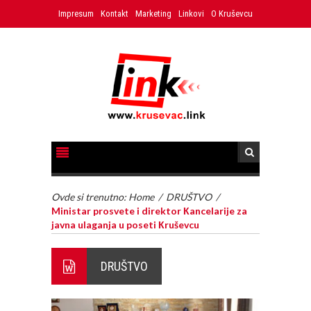
Impresum
Kontakt
Marketing
Linkovi
O Kruševcu
Ovde si trenutno:
Home
/
DRUŠTVO
/
Ministar prosvete i direktor Кancelarije za
javna ulaganja u poseti Кruševcu
DRUŠTVO