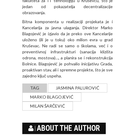
fakulteta za IT tehnologiju u Кruševcu, što je
jedan od pokazatelja decentralizacije
obrazovanja.
Bitna komponenta u realizaciji projekata je i
Кancelarija za javna ulaganja. Direktor Marko
Blagojević je izjavio da je preko ove Кancelarije
uloženo (ili je u toku) oko milion evra u grad
Кruševac. Ne radi se samo o školama, već i o
preventivnoj infrastrukturi (sanacija klizišta
odrona, mostova)…, a planira se i rekonstrukcija
Bolnice. Blagojević je pohvalio inicijativu Grada,
proaktivan stav, ali i spremne projekte, što je sve
zajedno ključ uspeha.
TAG
JASMINA PALUROVIĆ
MARKO BLAGOJEVIĆ
MILAN ŠARČEVIĆ
ABOUT THE AUTHOR