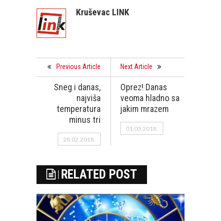
Kruševac LINK
Previous Article
Next Article
Sneg i danas,
Oprez! Danas
najviša
veoma hladno sa
temperatura
jakim mrazem
minus tri
01.03.2018.
28.02.2018.
RELATED POST