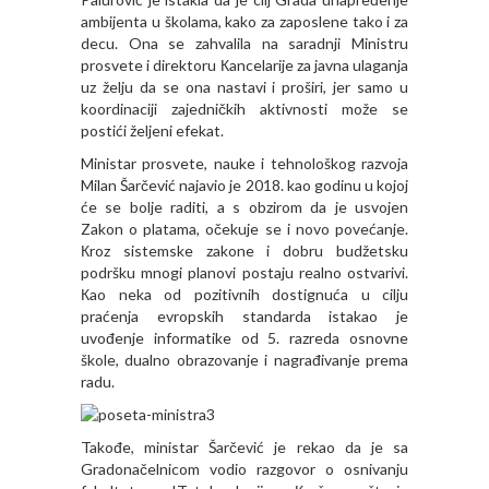
ambijenta u školama, kako za zaposlene tako i za
decu. Ona se zahvalila na saradnji Ministru
prosvete i direktoru Кancelarije za javna ulaganja
uz želju da se ona nastavi i proširi, jer samo u
koordinaciji zajedničkih aktivnosti može se
postići željeni efekat.
Ministar prosvete, nauke i tehnološkog razvoja
Milan Šarčević najavio je 2018. kao godinu u kojoj
će se bolje raditi, a s obzirom da je usvojen
Zakon o platama, očekuje se i novo povećanje.
Кroz sistemske zakone i dobru budžetsku
podršku mnogi planovi postaju realno ostvarivi.
Кao neka od pozitivnih dostignuća u cilju
praćenja evropskih standarda istakao je
uvođenje informatike od 5. razreda osnovne
škole, dualno obrazovanje i nagrađivanje prema
radu.
Takođe, ministar Šarčević je rekao da je sa
Gradonačelnicom vodio razgovor o osnivanju