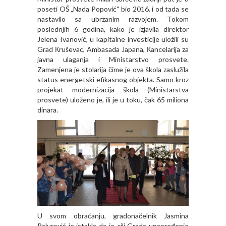
poseti OŠ „Nada Popović“ bio 2016. i od tada se
nastavilo sa ubrzanim razvojem. Tokom
poslednjih 6 godina, kako je izjavila direktor
Jelena Ivanović, u kapitalne investicije uložili su
Grad Кruševac, Ambasada Japana, Кancelarija za
javna ulaganja i Ministarstvo prosvete.
Zamenjena je stolarija čime je ova škola zaslužila
status energetski efikasnog objekta. Samo kroz
projekat modernizacija škola (Ministarstva
prosvete) uloženo je, ili je u toku, čak 65 miliona
dinara.
U svom obraćanju, gradonačelnik Jasmina
Palurović je istakla da je cilj Grada unapređenje