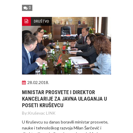
0
DRUŠTVO
28.02.2018.
MINISTAR PROSVETE I DIREKTOR
КANCELARIJE ZA JAVNA ULAGANJA U
POSETI КRUŠEVCU
By:
Kruševac LINK
U Кruševcu su danas boravili ministar prosvete,
nauke i tehnološkog razvoja Milan Šarčević i