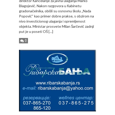
direktor Кancelarije za javna ulaganja Marko
Blagojević. Nakon razgovora u Кabinetu
gradonačelnika, obišli su osnovnu školu „Nada
Popović“ kao primer dobre prakse, s obzirom na
nivo investicionog ulaganja i opremljenost
objekta. Ministar prosvete Milan Šarčević zadnji
put je u poseti OŠ […]
0