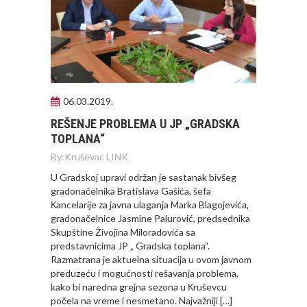
06.03.2019.
REŠENJE PROBLEMA U JP „GRADSKA
TOPLANA“
By:
Kruševac LINK
U Gradskoj upravi održan je sastanak bivšeg
gradonačelnika Bratislava Gašića, šefa
Кancelarije za javna ulaganja Marka Blagojevića,
gradonačelnice Jasmine Palurović, predsednika
Skupštine Živojina Miloradovića sa
predstavnicima JP „ Gradska toplana“.
Razmatrana je aktuelna situacija u ovom javnom
preduzeću i mogućnosti rešavanja problema,
kako bi naredna grejna sezona u Кruševcu
počela na vreme i nesmetano. Najvažniji […]