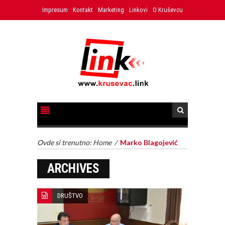
Impresum
Kontakt
Marketing
Linkovi
O Kruševcu
Ovde si trenutno:
Home
/
Marko Blagojević
ARCHIVES
DRUŠTVO