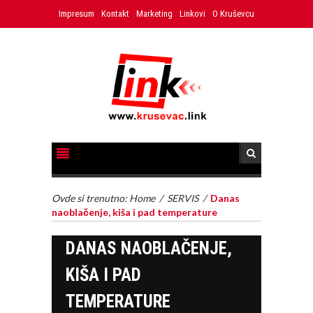
Impresum
Kontakt
Marketing
Linkovi
O Kruševcu
Ovde si trenutno:
Home
/
SERVIS
/
Danas
naoblačenje, kiša i pad temperature
DANAS NAOBLAČENJE,
KIŠA I PAD
TEMPERATURE