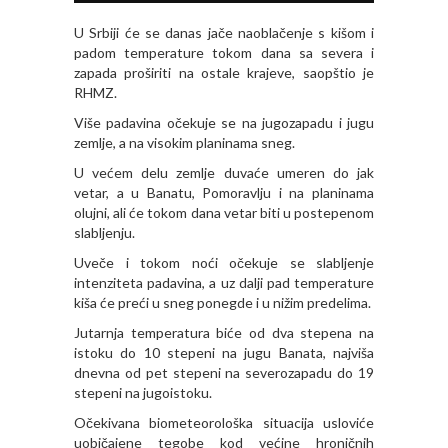
U Srbiji će se danas jače naoblačenje s kišom i
padom temperature tokom dana sa severa i
zapada proširiti na ostale krajeve, saopštio je
RHMZ.
Više padavina očekuje se na jugozapadu i jugu
zemlje, a na visokim planinama sneg.
U većem delu zemlje duvaće umeren do jak
vetar, a u Banatu, Pomoravlju i na planinama
olujni, ali će tokom dana vetar biti u postepenom
slabljenju.
Uveče i tokom noći očekuje se slabljenje
intenziteta padavina, a uz dalji pad temperature
kiša će preći u sneg ponegde i u nižim predelima.
Jutarnja temperatura biće od dva stepena na
istoku do 10 stepeni na jugu Banata, najviša
dnevna od pet stepeni na severozapadu do 19
stepeni na jugoistoku.
Očekivana biometeorološka situacija usloviće
uobičajene tegobe kod većine hroničnih