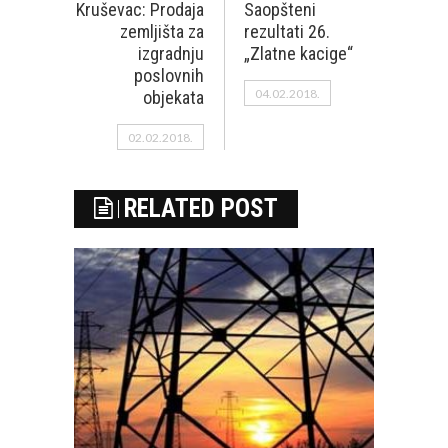
Kruševac: Prodaja
Saopšteni
zemljišta za
rezultati 26.
izgradnju
„Zlatne kacige“
poslovnih
04.02.2018.
objekata
02.02.2018.
RELATED POST