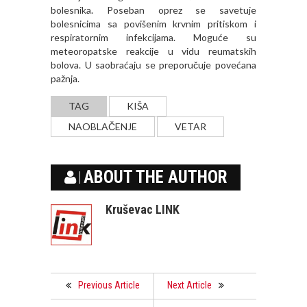
bolesnika. Poseban oprez se savetuje
bolesnicima sa povišenim krvnim pritiskom i
respiratornim infekcijama. Moguće su
meteoropatske reakcije u vidu reumatskih
bolova. U saobraćaju se preporučuje povećana
pažnja.
TAG
KIŠA
NAOBLAČENJE
VETAR
ABOUT THE AUTHOR
Kruševac LINK
Previous Article
Next Article