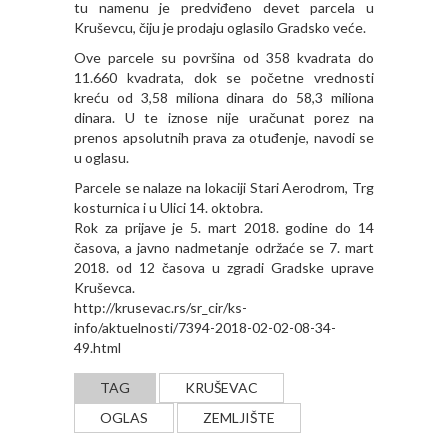
tu namenu je predviđeno devet parcela u
Kruševcu, čiju je prodaju oglasilo Gradsko veće.
Ove parcele su površina od 358 kvadrata do
11.660 kvadrata, dok se početne vrednosti
kreću od 3,58 miliona dinara do 58,3 miliona
dinara. U te iznose nije uračunat porez na
prenos apsolutnih prava za otuđenje, navodi se
u oglasu.
Parcele se nalaze na lokaciji Stari Aerodrom, Trg
kosturnica i u Ulici 14. oktobra.
Rok za prijave je 5. mart 2018. godine do 14
časova, a javno nadmetanje održaće se 7. mart
2018. od 12 časova u zgradi Gradske uprave
Kruševca.
http://krusevac.rs/sr_cir/ks-
info/aktuelnosti/7394-2018-02-02-08-34-
49.html
TAG
KRUŠEVAC
OGLAS
ZEMLJIŠTE