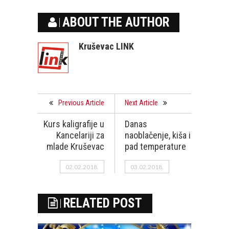
ABOUT THE AUTHOR
Kruševac LINK
Previous Article
Next Article
Kurs kaligrafije u
Danas
Kancelariji za
naoblačenje, kiša i
mlade Kruševac
pad temperature
02.02.2018.
03.02.2018.
RELATED POST