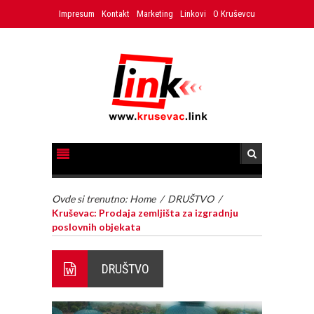
Impresum
Kontakt
Marketing
Linkovi
O Kruševcu
Ovde si trenutno:
Home
/
DRUŠTVO
/
Kruševac: Prodaja zemljišta za izgradnju
poslovnih objekata
DRUŠTVO