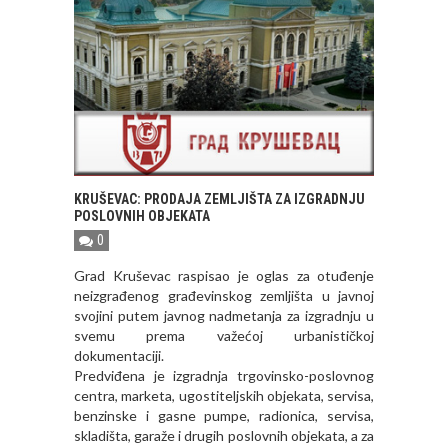
KRUŠEVAC: PRODAJA ZEMLJIŠTA ZA IZGRADNJU
POSLOVNIH OBJEKATA
0
Grad Kruševac raspisao je oglas za otuđenje
neizgrađenog građevinskog zemljišta u javnoj
svojini putem javnog nadmetanja za izgradnju u
svemu prema važećoj urbanističkoj
dokumentaciji.
Predviđena je izgradnja trgovinsko-poslovnog
centra, marketa, ugostiteljskih objekata, servisa,
benzinske i gasne pumpe, radionica, servisa,
skladišta, garaže i drugih poslovnih objekata, a za