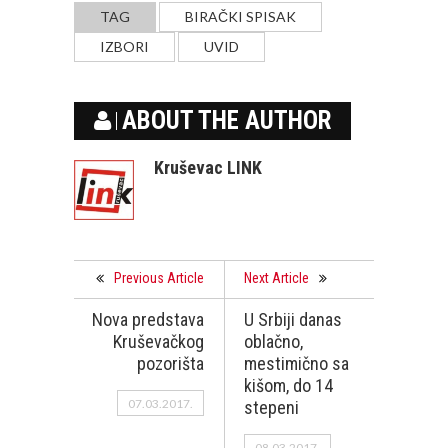
TAG
BIRAČKI SPISAK
IZBORI
UVID
ABOUT THE AUTHOR
Kruševac LINK
Previous Article
Next Article
Nova predstava
U Srbiji danas
Kruševačkog
oblačno,
pozorišta
mestimično sa
kišom, do 14
07.03.2017.
stepeni
08.03.2017.