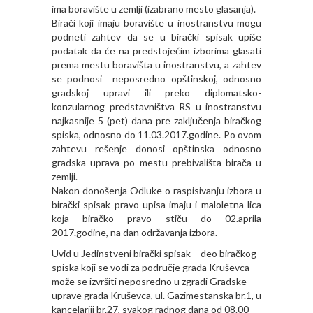
ima boravište u zemlji (izabrano mesto glasanja).
Birači koji imaju boravište u inostranstvu mogu
podneti zahtev da se u birački spisak upiše
podatak da će na predstojećim izborima glasati
prema mestu boravišta u inostranstvu, a zahtev
se podnosi neposredno opštinskoj, odnosno
gradskoj upravi ili preko diplomatsko-
konzularnog predstavništva RS u inostranstvu
najkasnije 5 (pet) dana pre zaključenja biračkog
spiska, odnosno do 11.03.2017.godine. Po ovom
zahtevu rešenje donosi opštinska odnosno
gradska uprava po mestu prebivališta birača u
zemlji.
Nakon donošenja Odluke o raspisivanju izbora u
birački spisak pravo upisa imaju i maloletna lica
koja biračko pravo stiču do 02.aprila
2017.godine, na dan održavanja izbora.
Uvid u Jedinstveni birački spisak – deo biračkog
spiska koji se vodi za područje grada Kruševca
može se izvršiti neposredno u zgradi Gradske
uprave grada Kruševca, ul. Gazimestanska br.1, u
kancelariji br.27, svakog radnog dana od 08.00-