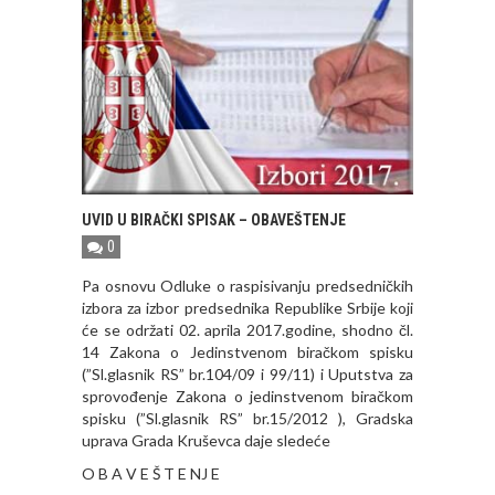
UVID U BIRAČKI SPISAK – OBAVEŠTENJE
0
Pa osnovu Odluke o raspisivanju predsedničkih
izbora za izbor predsednika Republike Srbije koji
će se održati 02. aprila 2017.godine, shodno čl.
14 Zakona o Jedinstvenom biračkom spisku
(”Sl.glasnik RS” br.104/09 i 99/11) i Uputstva za
sprovođenje Zakona o jedinstvenom biračkom
spisku (”Sl.glasnik RS” br.15/2012 ), Gradska
uprava Grada Kruševca daje sledeće
O B A V E Š T E NJ E