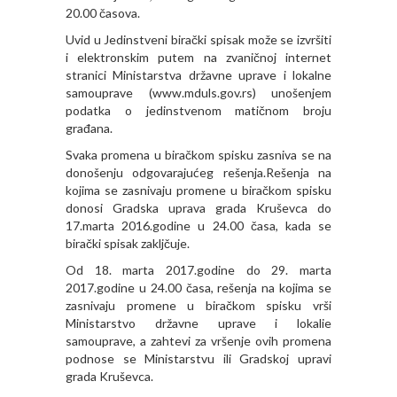
20.00 časova.
Uvid u Jedinstveni birački spisak može se izvršiti
i elektronskim putem na zvaničnoj internet
stranici Ministarstva državne uprave i lokalne
samouprave (
www.mduls.gov.rs
) unošenjem
podatka o jedinstvenom matičnom broju
građana.
Svaka promena u biračkom spisku zasniva se na
donošenju odgovarajućeg rešenja.Rešenja na
kojima se zasnivaju promene u biračkom spisku
donosi Gradska uprava grada Kruševca do
17.marta 2016.godine u 24.00 časa, kada se
birački spisak zakljčuje.
Od 18. marta 2017.godine do 29. marta
2017.godine u 24.00 časa, rešenja na kojima se
zasnivaju promene u biračkom spisku vrši
Ministarstvo državne uprave i lokalie
samouprave, a zahtevi za vršenje ovih promena
podnose se Ministarstvu ili Gradskoj upravi
grada Kruševca.