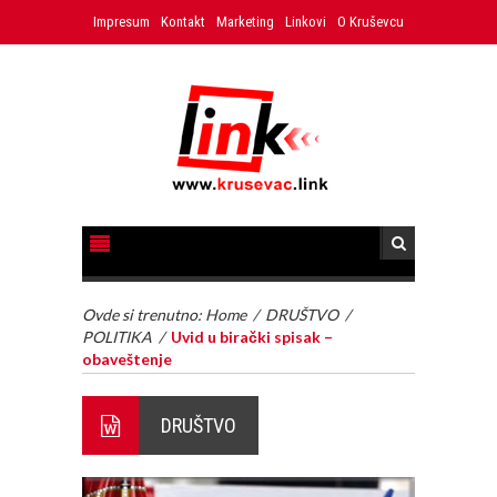
Impresum
Kontakt
Marketing
Linkovi
O Kruševcu
Ovde si trenutno:
Home
/
DRUŠTVO
/
POLITIKA
/
Uvid u birački spisak –
obaveštenje
DRUŠTVO