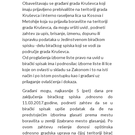
Obaveštavaju se građani grada Kruševca koji
imaju prijavljeno prebivalište na teritoriji grada
Kruševca i interno raseljena lica sa Kosova i
Metohije koja su prijavila boravište na teritoriji
grada Kruševca, da mogu vršiti uvid , podneti
zahtev za upis, brisanje, izmenu, dopunu ili
ispravku podataka u Jedinstvenom biračkom
spisku -delu biračkog spiska koji se vodi za
područje grada Kruševca.
Od proglašenja izborne liste pravo na uvid u
birački spisak ima i podnosilac izborne liste ili lice
koje on ovlasti u skladu sa Zakonom i to na isti
način i po istom postupku kao i građani uz
prilaganje ovlašćenja i dokaza.
Građani mogu, najkasnije 5 (pet) dana pre
zaključenja biračkog spiska ,odnosno do
11.03.2017.godine, podneti zahtev da se u
birački spisak upiše podatak da đe na
predstojećim izborima glasati prema mestu
boravišta u zemlji (izabrano mesto glasanja). Po
ovom zahtevu rešenje donosi opštinska
odnosno gradska uprava na čijoj teritoriji birač