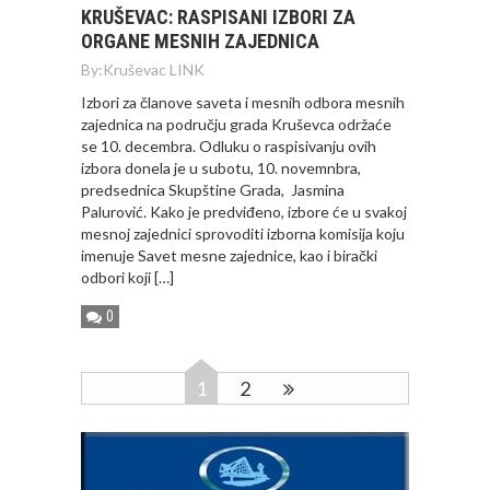
KRUŠEVAC: RASPISANI IZBORI ZA
ORGANE MESNIH ZAJEDNICA
By:
Kruševac LINK
Izbori za članove saveta i mesnih odbora mesnih
zajednica na području grada Kruševca održaće
se 10. decembra. Odluku o raspisivanju ovih
izbora donela je u subotu, 10. novemnbra,
predsednica Skupštine Grada, Jasmina
Palurović. Kako je predviđeno, izbore će u svakoj
mesnoj zajednici sprovoditi izborna komisija koju
imenuje Savet mesne zajednice, kao i birački
odbori koji […]
0
1
2