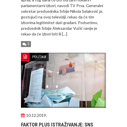
parlamentarni izbori, navodi TV Prva. Generalni
sekretar predsednika Srbije Nikola Selaković je,
gostujući na ovoj televiziji, rekao da će tim
izborima legitimitet dati građani. Podsetimo,
predsednik Srbije Aleksandar Vučić ranije je
rekao da će izbori biti ili […]
0
POLITIKA
10.12.2019.
FAKTOR PLUS ISTRAŽIVANJE: SNS