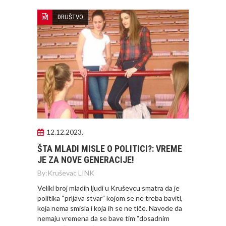
DRUŠTVO
12.12.2023.
ŠTA MLADI MISLE O POLITICI?: VREME
JE ZA NOVE GENERACIJE!
By:
Kruševac LINK
Veliki broj mladih ljudi u Kruševcu smatra da je
politika “prljava stvar” kojom se ne treba baviti,
koja nema smisla i koja ih se ne tiče. Navode da
nemaju vremena da se bave tim “dosadnim