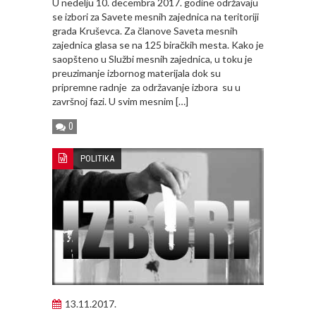
U nedelju 10. decembra 2017. godine održavaju
se izbori za Savete mesnih zajednica na teritoriji
grada Kruševca. Za članove Saveta mesnih
zajednica glasa se na 125 biračkih mesta. Kako je
saopšteno u Službi mesnih zajednica, u toku je
preuzimanje izbornog materijala dok su
pripremne radnje za održavanje izbora su u
završnoj fazi. U svim mesnim […]
0
POLITIKA
13.11.2017.