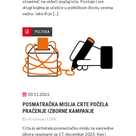
stvarima”, ne videći značaj iste. Postoje i oni
drugi kojima je učešće u političkom životu veoma
važno. Iako ih je […]
POLITIKA
03.11.2023.
POSMATRAČKA MISIJA CRTE POČELA
PRAĆENJE IZBORNE KAMPANJE
By:
Kruševac LINK
Crta je aktivirala posmatračku misiju za vanredne
izbora raspisane za 17. decembar 2023. Kao i