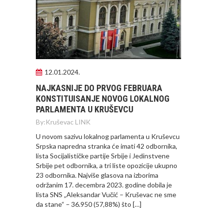
12.01.2024.
NAJKASNIJE DO PRVOG FEBRUARA
KONSTITUISANJE NOVOG LOKALNOG
PARLAMENTA U KRUŠEVCU
By:
Kruševac LINK
U novom sazivu lokalnog parlamenta u Kruševcu
Srpska napredna stranka će imati 42 odbornika,
lista Socijalističke partije Srbije i Jedinstvene
Srbije pet odbornika, a tri liste opozicije ukupno
23 odbornika. Najviše glasova na izborima
održanim 17. decembra 2023. godine dobila je
lista SNS „Aleksandar Vučić – Kruševac ne sme
da stane“ – 36.950 (57,88%) što […]