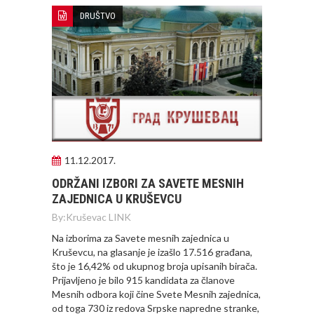
DRUŠTVO
11.12.2017.
ODRŽANI IZBORI ZA SAVETE MESNIH
ZAJEDNICA U KRUŠEVCU
By:
Kruševac LINK
Na izborima za Savete mesnih zajednica u
Kruševcu, na glasanje je izašlo 17.516 građana,
što je 16,42% od ukupnog broja upisanih birača.
Prijavljeno je bilo 915 kandidata za članove
Mesnih odbora koji čine Svete Mesnih zajednica,
od toga 730 iz redova Srpske napredne stranke,