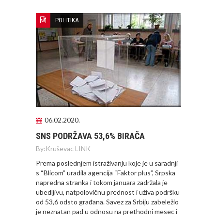
POLITIKA
06.02.2020.
SNS PODRŽAVA 53,6% BIRAČA
By:
Kruševac LINK
Prema poslednjem istraživanju koje je u saradnji
s “Blicom” uradila agencija “Faktor plus”, Srpska
napredna stranka i tokom januara zadržala je
ubedljivu, natpolovičnu prednost i uživa podršku
od 53,6 odsto građana. Savez za Srbiju zabeležio
je neznatan pad u odnosu na prethodni mesec i