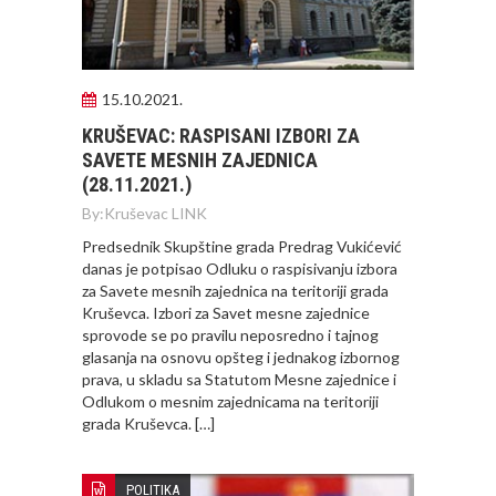
15.10.2021.
KRUŠEVAC: RASPISANI IZBORI ZA
SAVETE MESNIH ZAJEDNICA
(28.11.2021.)
By:
Kruševac LINK
Predsednik Skupštine grada Predrag Vukićević
danas je potpisao Odluku o raspisivanju izbora
za Savete mesnih zajednica na teritoriji grada
Kruševca. Izbori za Savet mesne zajednice
sprovode se po pravilu neposredno i tajnog
glasanja na osnovu opšteg i jednakog izbornog
prava, u skladu sa Statutom Mesne zajednice i
Odlukom o mesnim zajednicama na teritoriji
grada Kruševca. […]
POLITIKA