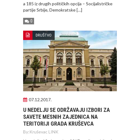
a 185 iz drugih političkih opcija – Socijalistričke
partije Srbije, Demokratske […]
0
DRUŠTVO
07.12.2017.
U NEDELJU SE ODRŽAVAJU IZBORI ZA
SAVETE MESNIH ZAJEDNICA NA
TERITORIJI GRADA KRUŠEVCA
By:
Kruševac LINK