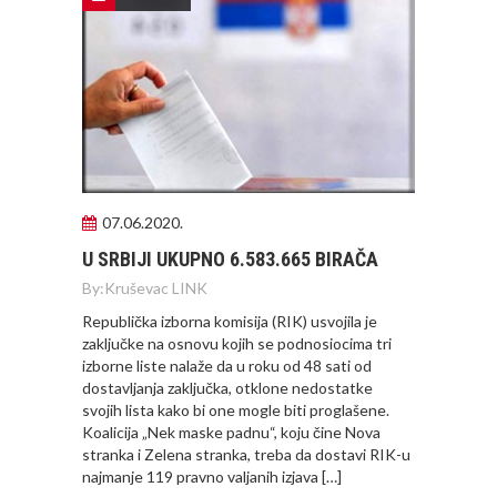
07.06.2020.
U SRBIJI UKUPNO 6.583.665 BIRAČA
By:
Kruševac LINK
Republička izborna komisija (RIK) usvojila je
zaključke na osnovu kojih se podnosiocima tri
izborne liste nalaže da u roku od 48 sati od
dostavljanja zaključka, otklone nedostatke
svojih lista kako bi one mogle biti proglašene.
Koalicija „Nek maske padnu“, koju čine Nova
stranka i Zelena stranka, treba da dostavi RIK-u
najmanje 119 pravno valjanih izjava […]