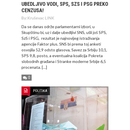
UBEDLJIVO VODI, SPS, SZS I PSG PREKO
CENZUSA!
By:
Kruševac LINK
Da se danas održe parlamentarni izbori, u
Skupštinu bi, uz i dalje ubedljivi SNS, ušli još SPS,
SzS i PSG, rezultat je najnovijeg istraživanja
agencije Faktor plus. SNS bi prema toj anketi
osvojila 52,9 odsto glasova, Savez za Srbiju 10,1,
SPS 9,8, posto, a eventualna koalicija Pokreta
slobodnih građana i Stranke moderne Srbije 6,5
procenata. […]
0
POLITIKA