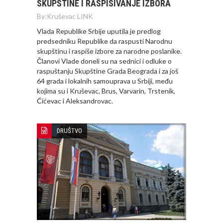
SKUPŠTINE I RASPISIVANJE IZBORA
By:
Kruševac LINK
Vlada Republike Srbije uputila je predlog
predsedniku Republike da raspusti Narodnu
skupštinu i raspiše izbore za narodne poslanike.
Članovi Vlade doneli su na sednici i odluke o
raspuštanju Skupštine Grada Beograda i za još
64 grada i lokalnih samouprava u Srbiji, među
kojima su i Kruševac, Brus, Varvarin, Trstenik,
Ćićevac i Aleksandrovac.
DRUŠTVO