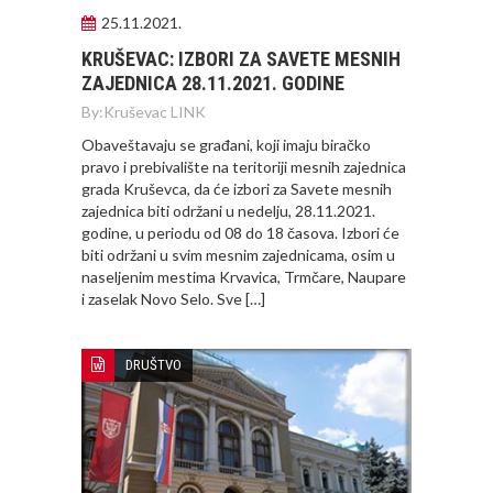
25.11.2021.
KRUŠEVAC: IZBORI ZA SAVETE MESNIH
ZAJEDNICA 28.11.2021. GODINE
By:
Kruševac LINK
Obaveštavaju se građani, koji imaju biračko
pravo i prebivalište na teritoriji mesnih zajednica
grada Kruševca, da će izbori za Savete mesnih
zajednica biti održani u nedelju, 28.11.2021.
godine, u periodu od 08 do 18 časova. Izbori će
biti održani u svim mesnim zajednicama, osim u
naseljenim mestima Krvavica, Trmčare, Naupare
i zaselak Novo Selo. Sve […]
DRUŠTVO