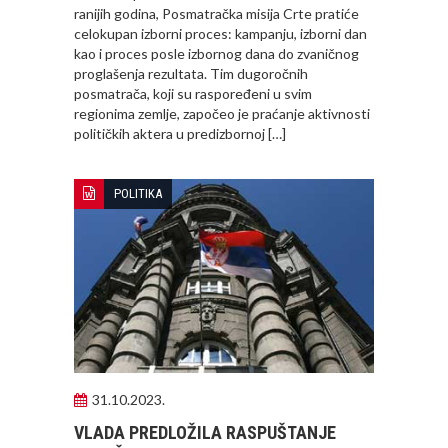
ranijih godina, Posmatračka misija Crte pratiće
celokupan izborni proces: kampanju, izborni dan
kao i proces posle izbornog dana do zvaničnog
proglašenja rezultata. Tim dugoročnih
posmatrača, koji su raspoređeni u svim
regionima zemlje, započeo je praćanje aktivnosti
političkih aktera u predizbornoj […]
POLITIKA
31.10.2023.
VLADA PREDLOŽILA RASPUŠTANJE