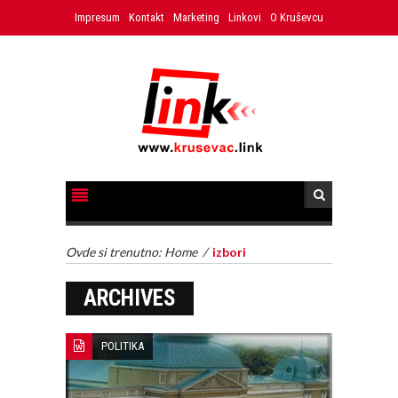
Impresum
Kontakt
Marketing
Linkovi
O Kruševcu
Ovde si trenutno:
Home
/
izbori
ARCHIVES
POLITIKA