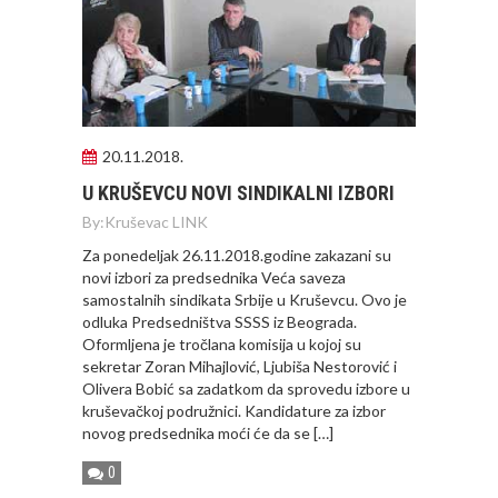
20.11.2018.
U KRUŠEVCU NOVI SINDIKALNI IZBORI
By:
Kruševac LINK
Za ponedeljak 26.11.2018.godine zakazani su
novi izbori za predsednika Veća saveza
samostalnih sindikata Srbije u Kruševcu. Ovo je
odluka Predsedništva SSSS iz Beograda.
Oformljena je tročlana komisija u kojoj su
sekretar Zoran Mihajlović, Ljubiša Nestorović i
Olivera Bobić sa zadatkom da sprovedu izbore u
kruševačkoj podružnici. Kandidature za izbor
novog predsednika moći će da se […]
0