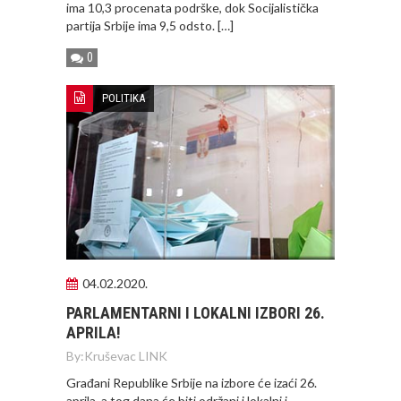
ima 10,3 procenata podrške, dok Socijalistička
partija Srbije ima 9,5 odsto. […]
0
POLITIKA
04.02.2020.
PARLAMENTARNI I LOKALNI IZBORI 26.
APRILA!
By:
Kruševac LINK
Građani Republike Srbije na izbore će izaći 26.
aprila, a tog dana će biti održani i lokalni i