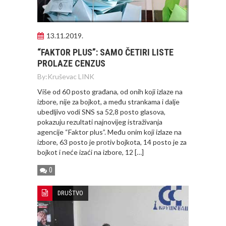
13.11.2019.
“FAKTOR PLUS”: SAMO ČETIRI LISTE
PROLAZE CENZUS
By:
Kruševac LINK
Više od 60 posto građana, od onih koji izlaze na
izbore, nije za bojkot, a među strankama i dalje
ubedljivo vodi SNS sa 52,8 posto glasova,
pokazuju rezultati najnovijeg istraživanja
agencije “Faktor plus”. Među onim koji izlaze na
izbore, 63 posto je protiv bojkota, 14 posto je za
bojkot i neće izaći na izbore, 12 […]
0
DRUŠTVO