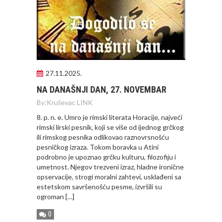
27.11.2025.
NA DANAŠNJI DAN, 27. NOVEMBAR
By:
Kruševac LINK
8. p. n. e. Umro je rimski literata Horacije, najveći
rimski lirski pesnik, koji se više od ijednog grčkog
ili rimskog pesnika odlikovao raznovrsnošću
pesničkog izraza. Tokom boravka u Atini
podrobno je upoznao grčku kulturu, filozofiju i
umetnost. Njegov trezveni izraz, hladne ironične
opservacije, strogi moralni zahtevi, usklađeni sa
estetskom savršenošću pesme, izvršili su
ogroman […]
0