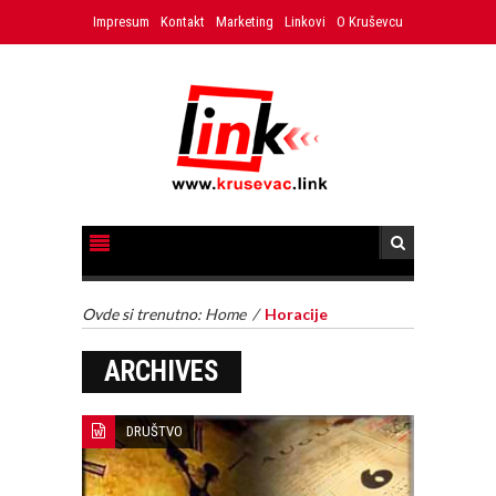
Impresum
Kontakt
Marketing
Linkovi
O Kruševcu
Ovde si trenutno:
Home
/
Horacije
ARCHIVES
DRUŠTVO