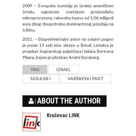
2009 – Evropska komisija je izrekla američkom
Intelu, najvećem svetskom proizvođaču
mikroprocesora, rekordnu kaznu od 1,06 milijardi
evra zbog zloupotrebe dominantnog položaja na
tržištu.
2011. – Eksperimentalni avion na solarni pogon
je posle 13 sati leta sleteo u Brisel. Letelica je
projekat švajcarskog avijatičara i lekara Bertrana
Pikara, kojom je pilotirao Andre Borsberg.
TAG
IZRAEL
SKAJLAB I
VARŠAVSKI PAKT
ABOUT THE AUTHOR
Kruševac LINK