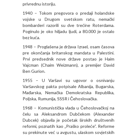
privrednu istoriju.
1940 – Tokom pregovora o predaji holandske
vojske u Drugom svetskom ratu, nemački
bombarderi razorili su dve trećine Roterdama.
Poginulo je oko hiljadu ljudi, a 80.000 je ostalo
bez kuća.
1948 – Proglašena je država Izrael, osam časova
pre okončanja britanskog mandata u Palestini.
Prvi predsednik nove države postao je Haim
Vajcman (Chaim Weizmann), a premijer David
Ben Gurion.
1955 – U Varšavi su ugovor o osnivanju
Varšavskog pakta potpisale Albanija, Bugarska,
Mađarska, Nemačka Demokratska Republika,
Poljska, Rumunija, SSSR i Čehoslovačka.
1968 – Komunistička vlada u Čehoslovačkoj na
čelu sa Aleksandrom Dubčekom (Alexander
Dubcek) objavila je početak širokih društvenih
reformi, poznatih kao „Praško proleće“. Reforme
su prekinute već u avgustu, ulaskom sovjetskih