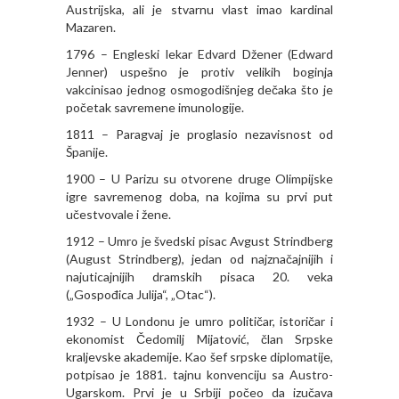
Austrijska, ali je stvarnu vlast imao kardinal
Mazaren.
1796 – Engleski lekar Edvard Džener (Edward
Jenner) uspešno je protiv velikih boginja
vakcinisao jednog osmogodišnjeg dečaka što je
početak savremene imunologije.
1811 – Paragvaj je proglasio nezavisnost od
Španije.
1900 – U Parizu su otvorene druge Olimpijske
igre savremenog doba, na kojima su prvi put
učestvovale i žene.
1912 – Umro je švedski pisac Avgust Strindberg
(August Strindberg), jedan od najznačajnijih i
najuticajnijih dramskih pisaca 20. veka
(„Gospođica Julija“, „Otac“).
1932 – U Londonu je umro političar, istoričar i
ekonomist Čedomilj Mijatović, član Srpske
kraljevske akademije. Kao šef srpske diplomatije,
potpisao je 1881. tajnu konvenciju sa Austro-
Ugarskom. Prvi je u Srbiji počeo da izučava