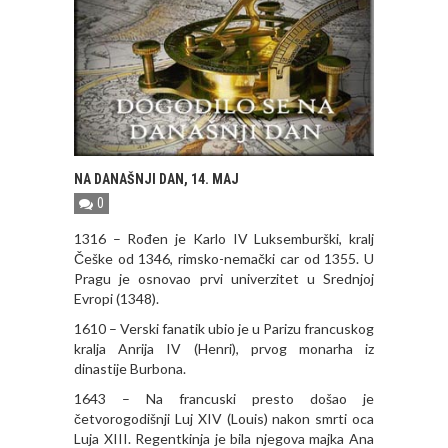
NA DANAŠNJI DAN, 14. MAJ
0
1316 – Rođen je Karlo IV Luksemburški, kralj
Češke od 1346, rimsko-nemački car od 1355. U
Pragu je osnovao prvi univerzitet u Srednjoj
Evropi (1348).
1610 – Verski fanatik ubio je u Parizu francuskog
kralja Anrija IV (Henri), prvog monarha iz
dinastije Burbona.
1643 – Na francuski presto došao je
četvorogodišnji Luj XIV (Louis) nakon smrti oca
Luja XIII. Regentkinja je bila njegova majka Ana