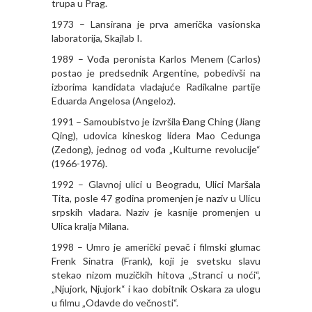
trupa u Prag.
1973 – Lansirana je prva američka vasionska
laboratorija, Skajlab I.
1989 – Vođa peronista Karlos Menem (Carlos)
postao je predsednik Argentine, pobedivši na
izborima kandidata vladajuće Radikalne partije
Eduarda Angelosa (Angeloz).
1991 – Samoubistvo je izvršila Đang Ching (Jiang
Qing), udovica kineskog lidera Mao Cedunga
(Zedong), jednog od vođa „Kulturne revolucije“
(1966-1976).
1992 – Glavnoj ulici u Beogradu, Ulici Maršala
Tita, posle 47 godina promenjen je naziv u Ulicu
srpskih vladara. Naziv je kasnije promenjen u
Ulica kralja Milana.
1998 – Umro je američki pevač i filmski glumac
Frenk Sinatra (Frank), koji je svetsku slavu
stekao nizom muzičkih hitova „Stranci u noći“,
„Njujork, Njujork“ i kao dobitnik Oskara za ulogu
u filmu „Odavde do večnosti“.