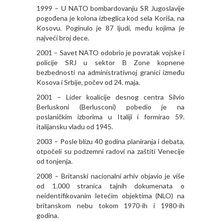
1999 – U NATO bombardovanju SR Jugoslavije
pogođena je kolona izbeglica kod sela Koriša, na
Kosovu. Poginulo je 87 ljudi, među kojima je
najveći broj dece.
2001 – Savet NATO odobrio je povratak vojske i
policije SRJ u sektor B Zone kopnene
bezbednosti na administrativnoj granici između
Kosova i Srbije, počev od 24. maja.
2001 – Lider koalicije desnog centra Silvio
Berluskoni (Berlusconi) pobedio je na
poslaničkim izborima u Italiji i formirao 59.
italijansku vladu od 1945.
2003 – Posle blizu 40 godina planiranja i debata,
otpočeli su podzemni radovi na zaštiti Venecije
od tonjenja.
2008 – Britanski nacionalni arhiv objavio je više
od 1.000 stranica tajnih dokumenata o
neidentifikovanim letećim objektima (NLO) na
britanskom nebu tokom 1970-ih i 1980-ih
godina.