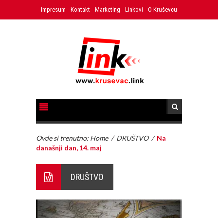
Impresum
Kontakt
Marketing
Linkovi
O Kruševcu
Ovde si trenutno:
Home
/
DRUŠTVO
/
Na
današnji dan, 14. maj
DRUŠTVO