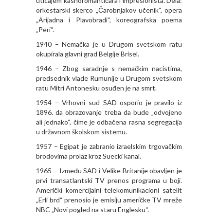
uticajem kasnoromantičara i impresionista. Dela:
orkestarski skerco „Čarobnjakov učenik“, opera
„Arijadna i Plavobradi“, koreografska poema
„Peri“.
1940 – Nemačka je u Drugom svetskom ratu
okupirala glavni grad Belgije Brisel.
1946 – Zbog saradnje s nemačkim nacistima,
predsednik vlade Rumunije u Drugom svetskom
ratu Mitri Antonesku osuđen je na smrt.
1954 – Vrhovni sud SAD osporio je pravilo iz
1896. da obrazovanje treba da bude „odvojeno
ali jednako“, čime je odbačena rasna segregacija
u državnom školskom sistemu.
1957 – Egipat je zabranio izraelskim trgovačkim
brodovima prolaz kroz Suecki kanal.
1965 – Između SAD i Velike Britanije obavljen je
prvi transatlantski TV prenos programa u boji.
Američki komercijalni telekomunikacioni satelit
„Erli brd“ prenosio je emisiju američke TV mreže
NBC „Novi pogled na staru Englesku“.