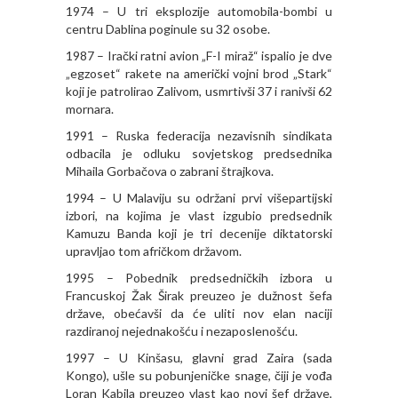
1974 – U tri eksplozije automobila-bombi u
centru Dablina poginule su 32 osobe.
1987 – Irački ratni avion „F-I miraž“ ispalio je dve
„egzoset“ rakete na američki vojni brod „Stark“
koji je patrolirao Zalivom, usmrtivši 37 i ranivši 62
mornara.
1991 – Ruska federacija nezavisnih sindikata
odbacila je odluku sovjetskog predsednika
Mihaila Gorbačova o zabrani štrajkova.
1994 – U Malaviju su održani prvi višepartijski
izbori, na kojima je vlast izgubio predsednik
Kamuzu Banda koji je tri decenije diktatorski
upravljao tom afričkom državom.
1995 – Pobednik predsedničkih izbora u
Francuskoj Žak Širak preuzeo je dužnost šefa
države, obećavši da će uliti nov elan naciji
razdiranoj nejednakošću i nezaposlenošću.
1997 – U Kinšasu, glavni grad Zaira (sada
Kongo), ušle su pobunjeničke snage, čiji je vođa
Loran Kabila preuzeo vlast kao novi šef države,