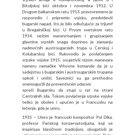
Bitoljskoj bici oktobra i novembra 1912. U
Drugom balkanskom ratu 1913. pravovremeno je
rasporedio i pripremio vojsku, predvidevši
bugarski napad, što je bilo odlučujuće za trijumf
u Bregalničkoj bici. U Prvom svetskom ratu
1914. veštim manevrisanjem i grupisanjem
glavnine srpskih snaga doprineo je slamanju
nadmoćnih austrougarskih trupa u Cerskoj i
Kolubarskoj bici. Rukovodio je povlačenjem
srpske vojske 1915. osujetivši nizom manevara
nameru nemačke Vrhovne komande da je u
sadejstvu s bugarskim i austrougarskim trupama
opkoli i uništi. Saveznici su ga prethodno
onemogućili da preventivnim udarom
spreči Bugarsku da stupi u rat na strani
Centralnih sila. Tokom povlačenja srpske vojske
teško je oboleo i upućen je u Francusku na
lečenje, gde je umro.
1935 – Umro je francuski kompozitor Pol Dika,
profesor Pariskog konzervatorijuma, koji se
inspirisao klasičnom tradicijom, obogativši je