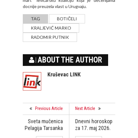
mart“ levičarsku koaliciju koja je decenijama
docnije preuzela vlast u Urugvaju.
TAG
BOTIČELI
KRALJEVIĆ MARKO
RADOMIR PUTNIK
ABOUT THE AUTHOR
Kruševac LINK
Previous Article
Next Article
Sveta mučenica
Dnevni horoskop
Pelagija Tarsanka
za 17. maj 2026.