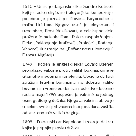
1510 – Umro je italijanski slikar Sandro Botičeli,
koji je radio religiozne i alegorijske kompozicije,
posebno je poznat po likovima Bogorodice s
malim Hristom. Njegov crtež je elegantan i
uznemiren, likovi idealizovani, a celokupno delo
prožeto je melanholijom i lirskim raspoloženjem.
Dela: „Poklonjenje kraljeva“, „Proleće“, „Rođenje
Venere“, ilustracije za „Božanstvenu komediju“
Dantea Aligijerija.
1749 – Rođen je engleski lekar Edvard Džener,
pronalazač vakcine protiv velikih boginja, čime je
utemeljio modernu imunologiju. Uočio je da ljudi
zaraženi kravljim boginjama ne dobijaju velike
boginje ni u vreme epidemija i posle dve decenije
rada u maju 1796. uspešno je vakcinisao jednog
osmogodišnjeg dečaka. Njegova vakcina ubrzo je
u celom svetu prihvaćena kao pouzdana zaštita
od smrtonosnih velikih boginja.
1809 – Francuski car Napoleon I izdao je dekret
kojim je pripojio papsku državu.