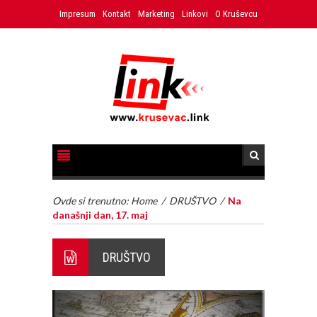
Impresum
Kontakt
Marketing
Linkovi
O Kruševcu
Ovde si trenutno:
Home
/
DRUŠTVO
/
Na
današnji dan, 17. maj
DRUŠTVO