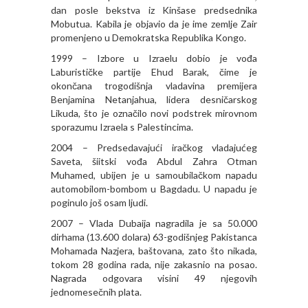
dan posle bekstva iz Kinšase predsednika
Mobutua. Kabila je objavio da je ime zemlje Zair
promenjeno u Demokratska Republika Kongo.
1999 – Izbore u Izraelu dobio je vođa
Laburističke partije Ehud Barak, čime je
okončana trogodišnja vladavina premijera
Benjamina Netanjahua, lidera desničarskog
Likuda, što je označilo novi podstrek mirovnom
sporazumu Izraela s Palestincima.
2004 – Predsedavajući iračkog vladajućeg
Saveta, šiitski vođa Abdul Zahra Otman
Muhamed, ubijen je u samoubilačkom napadu
automobilom-bombom u Bagdadu. U napadu je
poginulo još osam ljudi.
2007 – Vlada Dubaija nagradila je sa 50.000
dirhama (13.600 dolara) 63-godišnjeg Pakistanca
Mohamada Nazjera, baštovana, zato što nikada,
tokom 28 godina rada, nije zakasnio na posao.
Nagrada odgovara visini 49 njegovih
jednomesečnih plata.