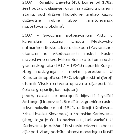
2007 – Ronaldu Dagetu (43), koji je od 1982.
šest puta proglašavan krivim za vožnju u pijanom
stanju, sud države Njujork je izrekao kaznu
doživotne robije zbog „smrtonosnog
nepoštovanja okoline“.
2007 – Svečanim potpisivanjem Akta o
kanonskim vezama između Moskovske
patrijaršije i Ruske crkve u dijaspori (Zagranične)
okončan je višedecenijski raskol Ruske
pravoslavne crkve. Milioni Rusa su tokom i posle
građanskog rata (1917 – 1924.) napustili Rusiju,
zbog neslaganja s novim poretkom. U
Konstantinopolju su 1920. izbegli ruski arhijereji,
oformili Visoku crkvenu upravu u dijaspori. Na
čelu te grupacije, kao najstariji
jerarh, nalazio se mitropolit kijevski i galički
Antonije (Hrapovicki). Središte zagranične ruske
crkve nalazilo se od 1921. u Srbiji (Kraljevina
Srba, Hrvata i Slovenaca) u Sremskim Karlovcima
(zbog toga je često nazivana i „karlovačka“). U
Karlovcima je održan i Prvi ruski crkveni sabor u
dijaspori. Zbog podrške obnovi monarhije u Rusiji