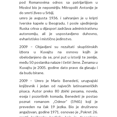
pod Romanovima odnos sa patrijaršijom u
Moskvi bio je nepomirljiv. Mitropolit Antonije je
do smrti živeo u Srbiji,
umro je avgusta 1936. i sahranjen je u kripti
Iverske kapele u Beogradu. I posle ujedinjenja
Ruska crkva u dijaspori zadržava administrativnu
autonomiju, ali je uspostavljeno duhovno,
evharistisko i mistično jedinstvo.
2009 – Objavljeni su rezultati skupštinskih
izbora u Kuvajtu na osnovu kojih je
obelodanjeno da se, prvi put u istoriji te zemlje,
među 50 poslanika nalaze i četiri žene. Ženama u
Kuvajtu je 2005. godine dato pravo da glasaju i
da budu birane.
2009 – Umro je Mario Benedeti, urugvajski
književnik i jedan od najvećih latinoameričkih
pisaca. Autor preko 80 zbirki pesama, novela,
eseja i pozorišnih komada, Benedeti je postao
poznat romanom „Odmor“ (1960.) koji je
preveden na čak 19 jezika. Bio je društveno
angažovan, godine 1971. osnovao je „Pokret 26.