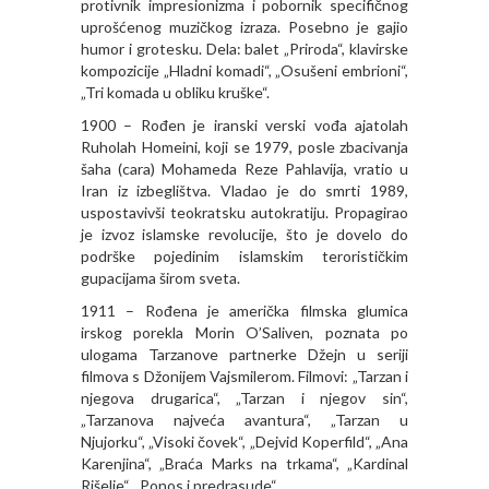
protivnik impresionizma i pobornik specifičnog
uprošćenog muzičkog izraza. Posebno je gajio
humor i grotesku. Dela: balet „Priroda“, klavirske
kompozicije „Hladni komadi“, „Osušeni embrioni“,
„Tri komada u obliku kruške“.
1900 – Rođen je iranski verski vođa ajatolah
Ruholah Homeini, koji se 1979, posle zbacivanja
šaha (cara) Mohameda Reze Pahlavija, vratio u
Iran iz izbeglištva. Vladao je do smrti 1989,
uspostavivši teokratsku autokratiju. Propagirao
je izvoz islamske revolucije, što je dovelo do
podrške pojedinim islamskim terorističkim
gupacijama širom sveta.
1911 – Rođena je američka filmska glumica
irskog porekla Morin O’Saliven, poznata po
ulogama Tarzanove partnerke Džejn u seriji
filmova s Džonijem Vajsmilerom. Filmovi: „Tarzan i
njegova drugarica“, „Tarzan i njegov sin“,
„Tarzanova najveća avantura“, „Tarzan u
Njujorku“, „Visoki čovek“, „Dejvid Koperfild“, „Ana
Karenjina“, „Braća Marks na trkama“, „Kardinal
Rišelje“, „Ponos i predrasude“.