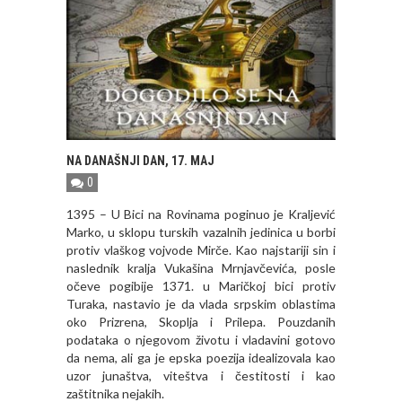
NA DANAŠNJI DAN, 17. MAJ
0
1395 – U Bici na Rovinama poginuo je Kraljević
Marko, u sklopu turskih vazalnih jedinica u borbi
protiv vlaškog vojvode Mirče. Kao najstariji sin i
naslednik kralja Vukašina Mrnjavčevića, posle
očeve pogibije 1371. u Maričkoj bici protiv
Turaka, nastavio je da vlada srpskim oblastima
oko Prizrena, Skoplja i Prilepa. Pouzdanih
podataka o njegovom životu i vladavini gotovo
da nema, ali ga je epska poezija idealizovala kao
uzor junaštva, viteštva i čestitosti i kao
zaštitnika nejakih.