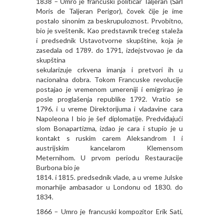
1838 – Umro je francuski političar Taljeran (Šarl
Moris de Taljeran Perigor), čovek čije je ime
postalo sinonim za beskrupuloznost. Prvobitno,
bio je sveštenik. Kao predstavnik trećeg staleža
i predsednik Ustavotvorne skupštine, koja je
zasedala od 1789. do 1791, izdejstvovao je da
skupština
sekularizuje crkvena imanja i pretvori ih u
nacionalna dobra. Tokom Francuske revolucije
postajao je vremenom umereniji i emigrirao je
posle proglašenja republike 1792. Vratio se
1796. i u vreme Direktorijuma i vladavine cara
Napoleona I bio je šef diplomatije. Predviđajući
slom Bonapartizma, izdao je cara i stupio je u
kontakt s ruskim carem Aleksandrom I i
austrijskim kancelarom Klemensom
Meternihom. U prvom periodu Restauracije
Burbona bio je
1814. i 1815. predsednik vlade, a u vreme Julske
monarhije ambasador u Londonu od 1830. do
1834.
1866 – Umro je francuski kompozitor Erik Sati,