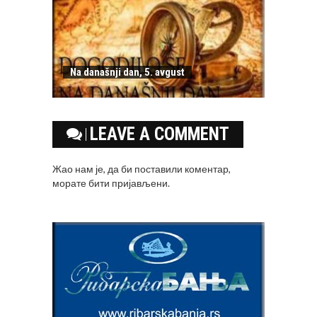
Na današnji dan, 5. avgust
LEAVE A COMMENT
Жао нам је, да би поставили коментар,
морате
бити пријављени
.