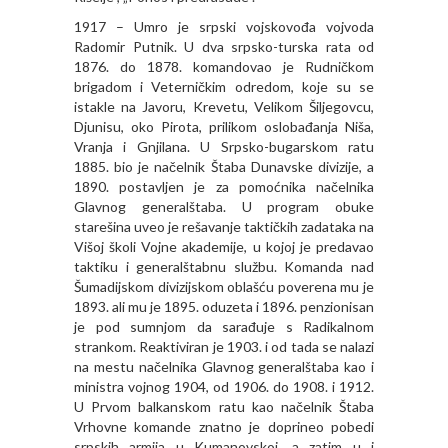
1917 – Umro je srpski vojskovođa vojvoda
Radomir Putnik. U dva srpsko-turska rata od
1876. do 1878. komandovao je Rudničkom
brigadom i Veterničkim odredom, koje su se
istakle na Javoru, Krevetu, Velikom Šiljegovcu,
Djunisu, oko Pirota, prilikom oslobađanja Niša,
Vranja i Gnjilana. U Srpsko-bugarskom ratu
1885. bio je načelnik Štaba Dunavske divizije, a
1890. postavljen je za pomoćnika načelnika
Glavnog generalštaba. U program obuke
starešina uveo je rešavanje taktičkih zadataka na
Višoj školi Vojne akademije, u kojoj je predavao
taktiku i generalštabnu službu. Komanda nad
Šumadijskom divizijskom oblašću poverena mu je
1893. ali mu je 1895. oduzeta i 1896. penzionisan
je pod sumnjom da sarađuje s Radikalnom
strankom. Reaktiviran je 1903. i od tada se nalazi
na mestu načelnika Glavnog generalštaba kao i
ministra vojnog 1904, od 1906. do 1908. i 1912.
U Prvom balkanskom ratu kao načelnik Štaba
Vrhovne komande znatno je doprineo pobedi
srpskih armija u Kumanovskoj, a zatim u i