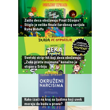
Zašto deca obožavaju Pinat Džouns?
Stiglo je veliko finale čarobnog serijala
Roba Bidalfa
Svetski strip-hit koji deca obožavaju:
„Zeka protiv majmuna“ konačno je
stigao u Srbiju
Kako izaći na kraj sa ljudima koji uvek
moraju da budu u pravu?