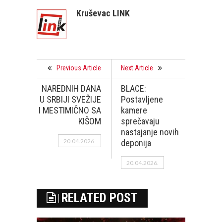
Kruševac LINK
Previous Article
Next Article
NAREDNIH DANA
BLACE:
U SRBIJI SVEŽIJE
Postavljene
I MESTIMIČNO SA
kamere
KIŠOM
sprečavaju
nastajanje novih
20.04.2026.
deponija
20.04.2026.
RELATED POST