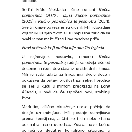
koricom.
Serijal Fride Mekfaden čine romani
Kućna
pomoćnica
(2022),
Tajna kućne pomoćnice
(2023) i
Kućna pomoćnica te posmatra
(2024).
Sve tri knjige povezane su kroz lik Mili i događaje
koji oblikuju njen život, ali su napisane tako da se
svaki roman može čitati i kao zasebna priča.
Novi početak koji možda nije ono što izgleda
U najnovijem nastavku, romanu
Kućna
pomoćnica te posmatra
,
radnja se odvija više od
decenije nakon događaja iz prethodnih knjiga.
Mili je sada udata za Enca, ima dvoje dece i
pokušava da ostavi prošlost iza sebe. Porodica
se seli u kuću u mirnom predgrađu na Long
Ajlendu, u nadi da će započeti novi, stabilniji
život.
Međutim, idilično okruženje ubrzo počinje da
deluje uznemirujuće. Mili postaje sumnjičava
prema komšijama, a čini se i da neko stalno
posmatra njenu porodicu. Pojava nove kućne
pomoćnice dodatno komplikuje situaciju, a