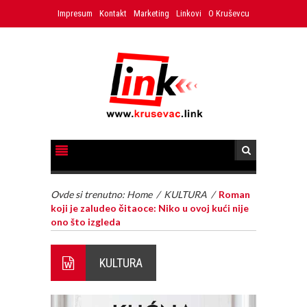
Impresum
Kontakt
Marketing
Linkovi
O Kruševcu
Ovde si trenutno:
Home
/
KULTURA
/
Roman
koji je zaludeo čitaoce: Niko u ovoj kući nije
ono što izgleda
KULTURA