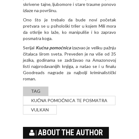
skrivene tajne, ljubomore i stare traume ponovo
izlaze na površinu.
Ono što je trebalo da bude novi početak
pretvara se u psihološki triler u kojem Mili mora
da otkrije ko laže, ko manipuliše i ko zapravo
posmatra koga.
Serijal
Kućna pomoćnica
izazvao je veliku pažnju
čitalaca širom sveta. Preveden je na više od 35
jezika, godinama se zadržavao na Amazonovoj
listi najprodavanijih knjiga, a našao se i u finalu
Goodreads nagrade za najbolji kriminalistički
roman.
TAG
KUĆNA POMOĆNICA TE POSMATRA
VULKAN
ABOUT THE AUTHOR