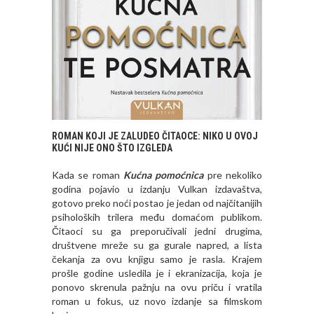
ROMAN KOJI JE ZALUDEO ČITAOCE: NIKO U OVOJ
KUĆI NIJE ONO ŠTO IZGLEDA
Kada se roman
Kućna pomoćnica
pre nekoliko
godina pojavio u izdanju Vulkan izdavaštva,
gotovo preko noći postao je jedan od najčitanijih
psiholoških trilera među domaćom publikom.
Čitaoci su ga preporučivali jedni drugima,
društvene mreže su ga gurale napred, a lista
čekanja za ovu knjigu samo je rasla. Krajem
prošle godine usledila je i ekranizacija, koja je
ponovo skrenula pažnju na ovu priču i vratila
roman u fokus, uz novo izdanje sa filmskom