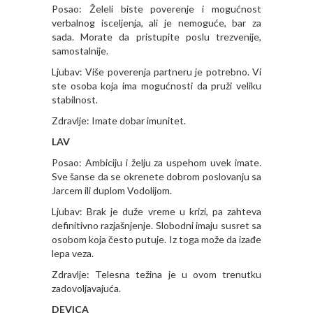
Posao: Želeli biste poverenje i mogućnost
verbalnog isceljenja, ali je nemoguće, bar za
sada. Morate da pristupite poslu trezvenije,
samostalnije.
Ljubav: Više poverenja partneru je potrebno. Vi
ste osoba koja ima mogućnosti da pruži veliku
stabilnost.
Zdravlje: Imate dobar imunitet.
LAV
Posao: Ambiciju i želju za uspehom uvek imate.
Sve šanse da se okrenete dobrom poslovanju sa
Jarcem ili duplom Vodolijom.
Ljubav: Brak je duže vreme u krizi, pa zahteva
definitivno razjašnjenje. Slobodni imaju susret sa
osobom koja često putuje. Iz toga može da izađe
lepa veza.
Zdravlje: Telesna težina je u ovom trenutku
zadovoljavajuća.
DEVICA