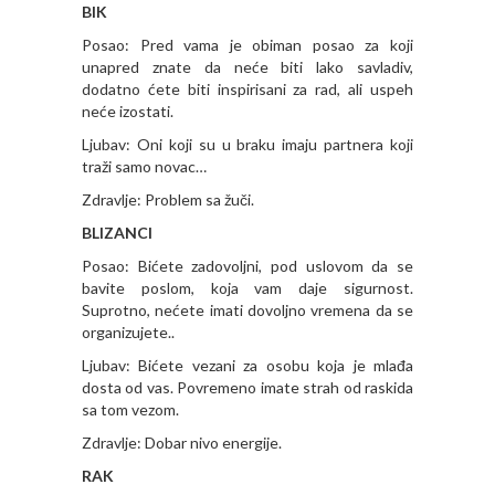
BIK
Posao: Pred vama je obiman posao za koji
unapred znate da neće biti lako savladiv,
dodatno ćete biti inspirisani za rad, ali uspeh
neće izostati.
Ljubav: Oni koji su u braku imaju partnera koji
traži samo novac…
Zdravlje: Problem sa žuči.
BLIZANCI
Posao: Bićete zadovoljni, pod uslovom da se
bavite poslom, koja vam daje sigurnost.
Suprotno, nećete imati dovoljno vremena da se
organizujete..
Ljubav: Bićete vezani za osobu koja je mlađa
dosta od vas. Povremeno imate strah od raskida
sa tom vezom.
Zdravlje: Dobar nivo energije.
RAK