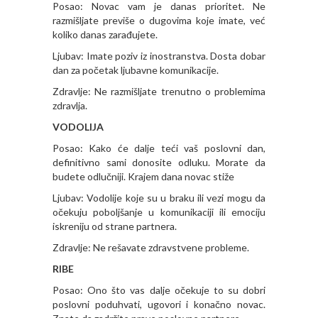
Posao: Novac vam je danas prioritet. Ne
razmišljate previše o dugovima koje imate, već
koliko danas zarađujete.
Ljubav: Imate poziv iz inostranstva. Dosta dobar
dan za početak ljubavne komunikacije.
Zdravlje: Ne razmišljate trenutno o problemima
zdravlja.
VODOLIJA
Posao: Kako će dalje teći vaš poslovni dan,
definitivno sami donosite odluku. Morate da
budete odlučniji. Krajem dana novac stiže
Ljubav: Vodolije koje su u braku ili vezi mogu da
očekuju poboljšanje u komunikaciji ili emociju
iskreniju od strane partnera.
Zdravlje: Ne rešavate zdravstvene probleme.
RIBE
Posao: Ono što vas dalje očekuje to su dobri
poslovni poduhvati, ugovori i konačno novac.