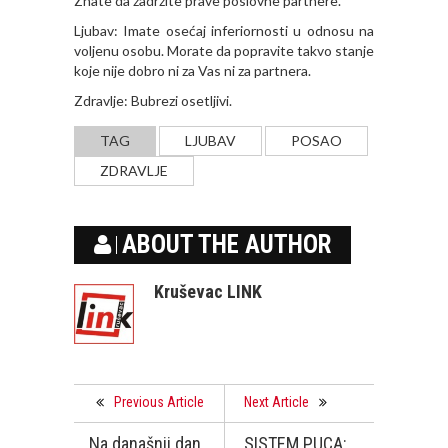
Znate da zadržite prave poslovne partnere.
Ljubav: Imate osećaj inferiornosti u odnosu na
voljenu osobu. Morate da popravite takvo stanje
koje nije dobro ni za Vas ni za partnera.
Zdravlje: Bubrezi osetljivi.
TAG
LJUBAV
POSAO
ZDRAVLJE
ABOUT THE AUTHOR
Kruševac LINK
Previous Article
Next Article
Na današnji dan,
SISTEM PUCA: