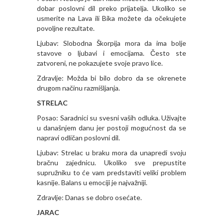
dobar poslovni dil preko prijatelja. Ukoliko se
usmerite na Lava ili Bika možete da očekujete
povoljne rezultate.
Ljubav: Slobodna Škorpija mora da ima bolje
stavove o ljubavi i emocijama. Često ste
zatvoreni, ne pokazujete svoje pravo lice.
Zdravlje: Možda bi bilo dobro da se okrenete
drugom načinu razmišljanja.
STRELAC
Posao: Saradnici su svesni vaših odluka. Uživajte
u današnjem danu jer postoji mogućnost da se
napravi odličan poslovni dil.
Ljubav: Strelac u braku mora da unapredi svoju
bračnu zajednicu. Ukoliko sve prepustite
supružniku to će vam predstaviti veliki problem
kasnije. Balans u emociji je najvažniji.
Zdravlje: Danas se dobro osećate.
JARAC