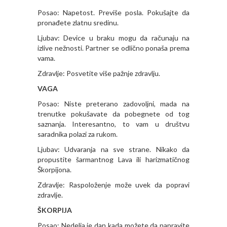
Posao: Napetost. Previše posla. Pokušajte da
pronađete zlatnu sredinu.
Ljubav: Device u braku mogu da računaju na
izlive nežnosti. Partner se odlično ponaša prema
vama.
Zdravlje: Posvetite više pažnje zdravlju.
VAGA
Posao: Niste preterano zadovoljni, mada na
trenutke pokušavate da pobegnete od tog
saznanja. Interesantno, to vam u društvu
saradnika polazi za rukom.
Ljubav: Udvaranja na sve strane. Nikako da
propustite šarmantnog Lava ili harizmatičnog
Škorpijona.
Zdravlje: Raspoloženje može uvek da popravi
zdravlje.
ŠKORPIJA
Posao: Nedelja je dan kada možete da napravite