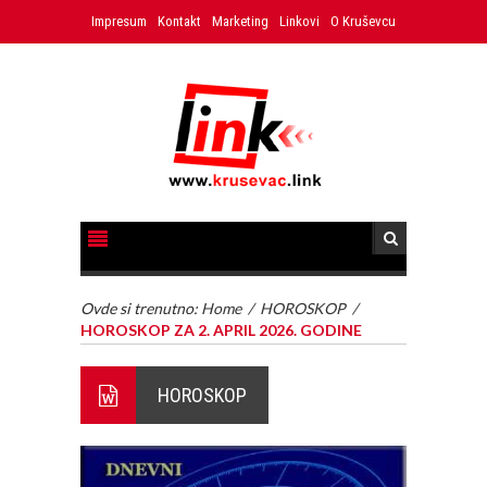
Impresum
Kontakt
Marketing
Linkovi
O Kruševcu
Ovde si trenutno:
Home
/
HOROSKOP
/
HOROSKOP ZA 2. APRIL 2026. GODINE
HOROSKOP