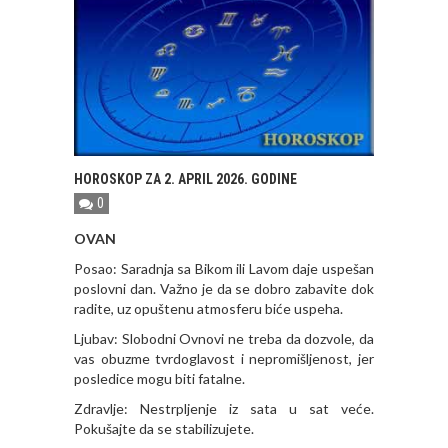
HOROSKOP ZA 2. APRIL 2026. GODINE
0
OVAN
Posao: Saradnja sa Bikom ili Lavom daje uspešan
poslovni dan. Važno je da se dobro zabavite dok
radite, uz opuštenu atmosferu biće uspeha.
Ljubav: Slobodni Ovnovi ne treba da dozvole, da
vas obuzme tvrdoglavost i nepromišljenost, jer
posledice mogu biti fatalne.
Zdravlje: Nestrpljenje iz sata u sat veće.
Pokušajte da se stabilizujete.