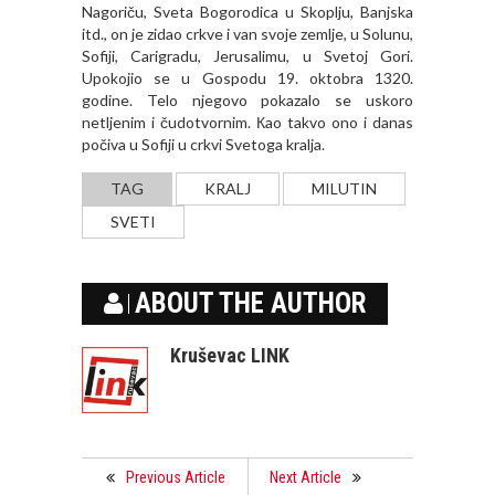
Nagoriču, Sveta Bogorodica u Skoplju, Banjska
itd., on je zidao crkve i van svoje zemlje, u Solunu,
Sofiji, Carigradu, Jerusalimu, u Svetoj Gori.
Upokojio se u Gospodu 19. oktobra 1320.
godine. Telo njegovo pokazalo se uskoro
netljenim i čudotvornim. Кao takvo ono i danas
počiva u Sofiji u crkvi Svetoga kralja.
TAG
KRALJ
MILUTIN
SVETI
ABOUT THE AUTHOR
Kruševac LINK
Previous Article
Next Article