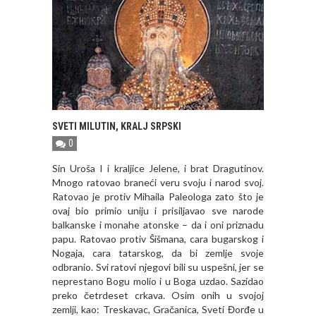
SVETI MILUTIN, KRALJ SRPSKI
0
Sin Uroša I i kraljice Jelene, i brat Dragutinov.
Mnogo ratovao braneći veru svoju i narod svoj.
Ratovao je protiv Mihaila Paleologa zato što je
ovaj bio primio uniju i prisiljavao sve narode
balkanske i monahe atonske – da i oni priznadu
papu. Ratovao protiv Šišmana, cara bugarskog i
Nogaja, cara tatarskog, da bi zemlje svoje
odbranio. Svi ratovi njegovi bili su uspešni, jer se
neprestano Bogu molio i u Boga uzdao. Sazidao
preko četrdeset crkava. Osim onih u svojoj
zemlji, kao: Treskavac, Gračanica, Sveti Đorđe u