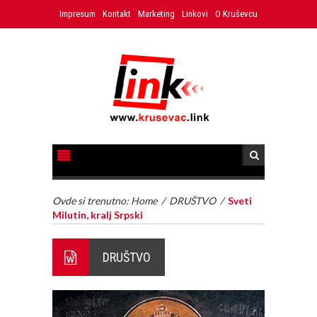
Impresum
Kontakt
Marketing
Linkovi
O Kruševcu
Ovde si trenutno:
Home
/
DRUŠTVO
/
Sveti
Milutin, kralj Srpski
DRUŠTVO