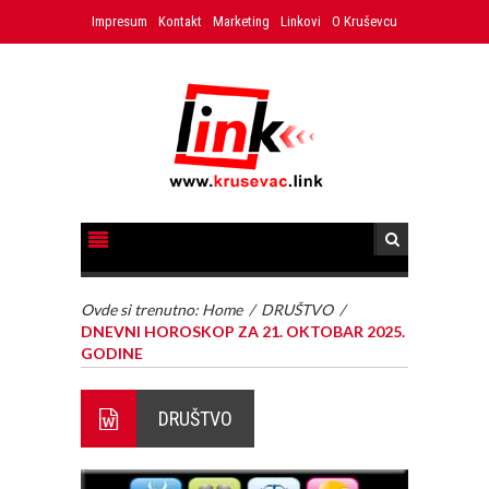
Impresum
Kontakt
Marketing
Linkovi
O Kruševcu
Ovde si trenutno:
Home
/
DRUŠTVO
/
DNEVNI HOROSKOP ZA 21. OKTOBAR 2025.
GODINE
DRUŠTVO