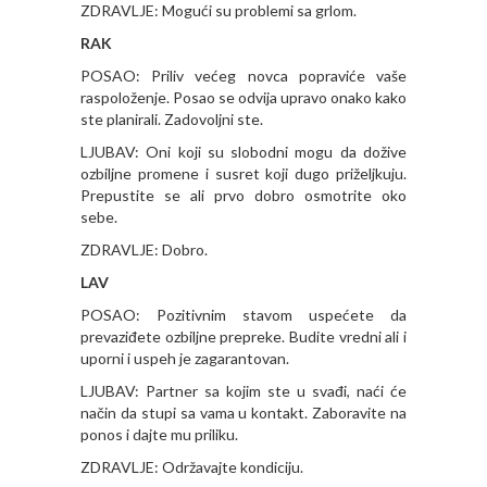
ZDRAVLJE: Mogući su problemi sa grlom.
RAK
POSAO: Priliv većeg novca popraviće vaše
raspoloženje. Posao se odvija upravo onako kako
ste planirali. Zadovoljni ste.
LJUBAV: Oni koji su slobodni mogu da dožive
ozbiljne promene i susret koji dugo priželjkuju.
Prepustite se ali prvo dobro osmotrite oko
sebe.
ZDRAVLJE: Dobro.
LAV
POSAO: Pozitivnim stavom uspećete da
prevaziđete ozbiljne prepreke. Budite vredni ali i
uporni i uspeh je zagarantovan.
LJUBAV: Partner sa kojim ste u svađi, naći će
način da stupi sa vama u kontakt. Zaboravite na
ponos i dajte mu priliku.
ZDRAVLJE: Održavajte kondiciju.