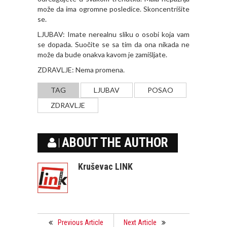
može da ima ogromne posledice. Skoncentrišite
se.
LJUBAV: Imate nerealnu sliku o osobi koja vam
se dopada. Suočite se sa tim da ona nikada ne
može da bude onakva kavom je zamišljate.
ZDRAVLJE: Nema promena.
TAG
LJUBAV
POSAO
ZDRAVLJE
ABOUT THE AUTHOR
Kruševac LINK
Previous Article
Next Article