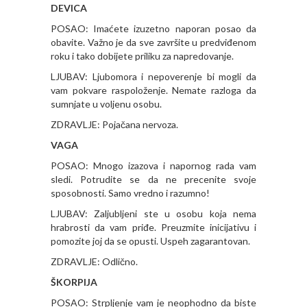
DEVICA
POSAO: Imaćete izuzetno naporan posao da
obavite. Važno je da sve završite u predviđenom
roku i tako dobijete priliku za napredovanje.
LJUBAV: Ljubomora i nepoverenje bi mogli da
vam pokvare raspoloženje. Nemate razloga da
sumnjate u voljenu osobu.
ZDRAVLJE: Pojačana nervoza.
VAGA
POSAO: Mnogo izazova i napornog rada vam
sledi. Potrudite se da ne precenite svoje
sposobnosti. Samo vredno i razumno!
LJUBAV: Zaljubljeni ste u osobu koja nema
hrabrosti da vam priđe. Preuzmite inicijativu i
pomozite joj da se opusti. Uspeh zagarantovan.
ZDRAVLJE: Odlično.
ŠKORPIJA
POSAO: Strpljenje vam je neophodno da biste