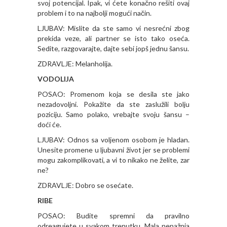
svoj potencijal. Ipak, vi ćete konačno rešiti ovaj
problem i to na najbolji mogući način.
LJUBAV: Mislite da ste samo vi nesrećni zbog
prekida veze, ali partner se isto tako oseća.
Sedite, razgovarajte, dajte sebi jopš jednu šansu.
ZDRAVLJE: Melanholija.
VODOLIJA
POSAO: Promenom koja se desila ste jako
nezadovoljni. Pokažite da ste zaslužili bolju
poziciju. Samo polako, vrebajte svoju šansu –
doći će.
LJUBAV: Odnos sa voljenom osobom je hladan.
Unesite promene u ljubavni život jer se problemi
mogu zakomplikovati, a vi to nikako ne želite, zar
ne?
ZDRAVLJE: Dobro se osećate.
RIBE
POSAO: Budite spremni da pravilno
odreagujete u svakom trenutku. Mala nepažnja