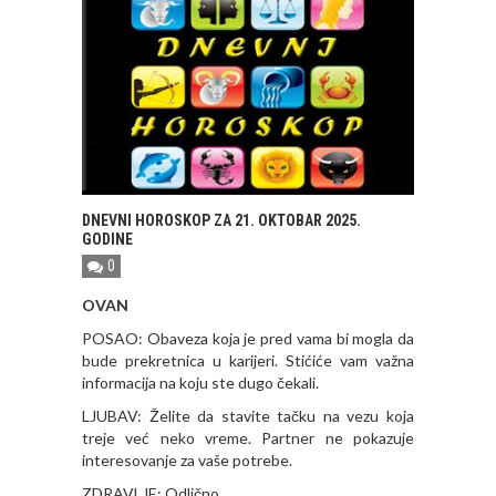
DNEVNI HOROSKOP ZA 21. OKTOBAR 2025.
GODINE
0
OVAN
POSAO: Obaveza koja je pred vama bi mogla da
bude prekretnica u karijeri. Stićiće vam važna
informacija na koju ste dugo čekali.
LJUBAV: Želite da stavite tačku na vezu koja
treje već neko vreme. Partner ne pokazuje
interesovanje za vaše potrebe.
ZDRAVLJE: Odlično.