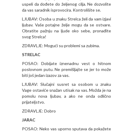
uspeli da dođete do željenog cilja. Ne dozvolite
da vas saradnik isprovocira. Kontrolišite se.
LJUBAV: Osoba u znaku Strelca želi da vam izjavi
ljubav. Vaše potajne želje mogu da se ostvare.
Obratite pažnju na ljude oko sebe, pronađite
svog Strelca!
ZDRAVLJE: Mogući su problemi sa zubima.
STRELAC
POSAO: Dobijate iznenadnu vest o hitnom
poslovnom putu. Ne premišljajte se jer to može
biti još jedan izazov za vas.
LJUBAV: Slučajni susret sa osobom u znaku
Vage ostaviće snažan utisak na vas. Možda je na
pomolu nova ljubav, a ako ne onda odlično
prijateljstvo.
ZDRAVLJE: Dobro
JARAC
POSAO: Neko vas uporno sputava da pokažete