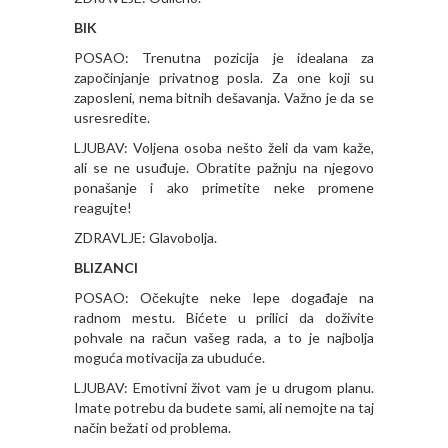
BIK
POSAO: Trenutna pozicija je idealana za
započinjanje privatnog posla. Za one koji su
zaposleni, nema bitnih dešavanja. Važno je da se
usresredite.
LJUBAV: Voljena osoba nešto želi da vam kaže,
ali se ne usuđuje. Obratite pažnju na njegovo
ponašanje i ako primetite neke promene
reagujte!
ZDRAVLJE: Glavobolja.
BLIZANCI
POSAO: Očekujte neke lepe događaje na
radnom mestu. Bićete u prilici da doživite
pohvale na račun vašeg rada, a to je najbolja
moguća motivacija za ubuduće.
LJUBAV: Emotivni život vam je u drugom planu.
Imate potrebu da budete sami, ali nemojte na taj
način bežati od problema.