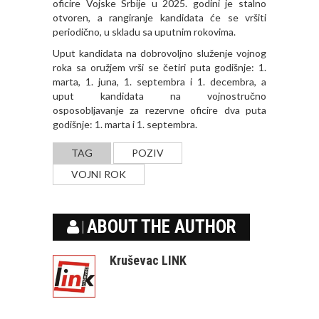
oficire Vojske Srbije u 2025. godini je stalno
otvoren, a rangiranje kandidata će se vršiti
periodično, u skladu sa uputnim rokovima.
Uput kandidata na dobrovoljno služenje vojnog
roka sa oružjem vrši se četiri puta godišnje: 1.
marta, 1. juna, 1. septembra i 1. decembra, a
uput kandidata na vojnostručno
osposobljavanje za rezervne oficire dva puta
godišnje: 1. marta i 1. septembra.
TAG
POZIV
VOJNI ROK
ABOUT THE AUTHOR
Kruševac LINK