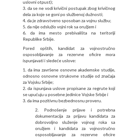
uslovni otpust);
3. da se ne vodi krivični postupak zbog krivičnog
dela za koje se goni po službenoj dužnosti;
4. da je zdravstveno sposoban za vojnu službu;
5. da nije odslužio vojni rok sa oružjem i
6. da ima mesto prebivališta na teritoriji
Republike Srbije.
Pored opštih, kandidat za vojnostručno
osposobljavanje za rezervne oficire mora
ispunjavati i sledeće uslove:
1. da ima završene osnovne akademske studije,
odnosno osnovne strukovne studije od značaja
za Vojsku Srbije;
2. da ispunjava uslove propisane za regrute koji
se upućuju u posebne jedinice Vojske Srbije i
3. da ima pozitivnu bezbednosnu proveru.
Podnošenje prijave i potrebna
dokumentacija za prijavu kandidata za
dobrovoljno služenje vojnog roka sa
oružjem i kandidata za vojnostručno
osposobljavanje za rezervne oficire