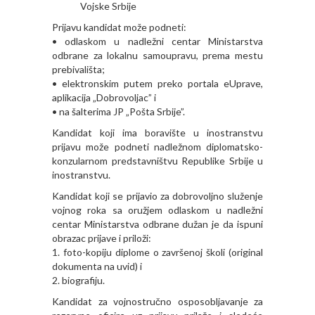
Vojske Srbije
Prijavu kandidat može podneti:
• odlaskom u nadležni centar Ministarstva
odbrane za lokalnu samoupravu, prema mestu
prebivališta;
• elektronskim putem preko portala eUprave,
aplikacija „Dobrovoljac” i
• na šalterima JP „Pošta Srbije”.
Kandidat koji ima boravište u inostranstvu
prijavu može podneti nadležnom diplomatsko-
konzularnom predstavništvu Republike Srbije u
inostranstvu.
Kandidat koji se prijavio za dobrovoljno služenje
vojnog roka sa oružjem odlaskom u nadležni
centar Ministarstva odbrane dužan je da ispuni
obrazac prijave i priloži:
1. foto-kopiju diplome o završenoj školi (original
dokumenta na uvid) i
2. biografiju.
Kandidat za vojnostručno osposobljavanje za