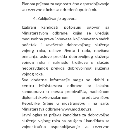
Planom prijema za vojnostručno osposobljavanje
za rezervne oficire za određeni uputni rok.
Zaključivanje ugovora
Izabrani kandidati potpisuju ugovor sa
Ministarstvom odbrane, kojim se uređuju
međusobna prava i obaveze, koji obavezno sadrži
početak i završetak dobrovoljnog služenja
vojnog roka, uslove života i rada, novčana
primanja, uslove prekida dobrovoljnog služenja
vojnog roka i naknadu troškova u slučaju
neopravdanog prekida dobrovoljnog služenja
vojnog roka.
Sve dodatne informacije mogu se dobiti u
centru Ministarstva odbrane za lokalnu
samoupravu u mestu prebivališta, nadležnom
diplomatsko-konzularnom predstavništvu
Republike Srbije u inostranstvu i na sajtu
Ministarstva odbrane www.mod.gov.rs.
Javni oglas za prijavu kandidata za dobrovoljno
služenje vojnog roka sa oružjem i kandidata za
vojnostručno osposobljavanje za rezervne