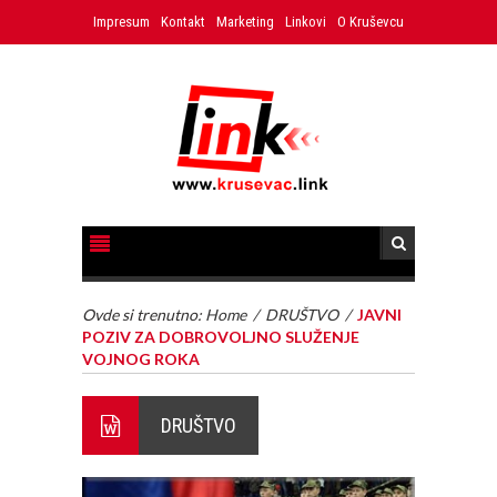
Impresum
Kontakt
Marketing
Linkovi
O Kruševcu
Ovde si trenutno:
Home
/
DRUŠTVO
/
JAVNI
POZIV ZA DOBROVOLJNO SLUŽENJE
VOJNOG ROKA
DRUŠTVO