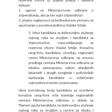
rezervne oficire uz prijavu prilaže i sledeće
dokaze:
1. ugovor sa Ministarstvom odbrane o
stipendiranju, ako je bio vojni stipendista i
2. pisanu saglasnost za bezbednosnu proveru za
upućivanje u posebne jedinice Vojske Srbije.
Izbor kandidata za dobrovoljno služenje
vojnog roka sa oružjem i kandidata za
Vojnostručno osposobljavanje za
rezervne oficire Vojske Srbije: Konačnu
rang-listu kandidata utvrđuju regionalni
centri Ministarstva odbrane, na osnovu
predloga centara Ministarstva odbrane za
lokalnu samoupravu, nakon obavljenih
lekarskih i drugih pregleda i psiholoških
ispitivanja kandidata u ovlašćenim
vojnozdravstvenim ustanovama.
Izbor potrebnog broja kandidata sa utvrđene
konačne rang-liste vrše komisije regionalnih
centara Ministarstva odbrane, u skladu sa
Planom uputa kandidata na dobrovoljno služenje
vojnog roka sa oružjem u centre za obuku i