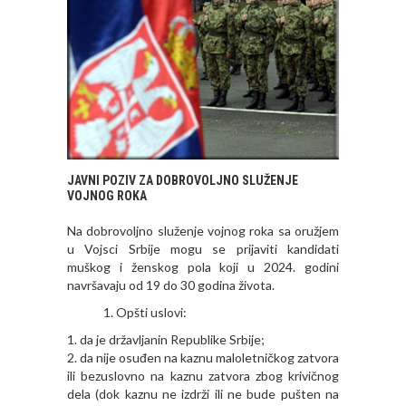
JAVNI POZIV ZA DOBROVOLJNO SLUŽENJE
VOJNOG ROKA
Na dobrovoljno služenje vojnog roka sa oružjem
u Vojsci Srbije mogu se prijaviti kandidati
muškog i ženskog pola koji u 2024. godini
navršavaju od 19 do 30 godina života.
Opšti uslovi:
1. da je državljanin Republike Srbije;
2. da nije osuđen na kaznu maloletničkog zatvora
ili bezuslovno na kaznu zatvora zbog krivičnog
dela (dok kaznu ne izdrži ili ne bude pušten na