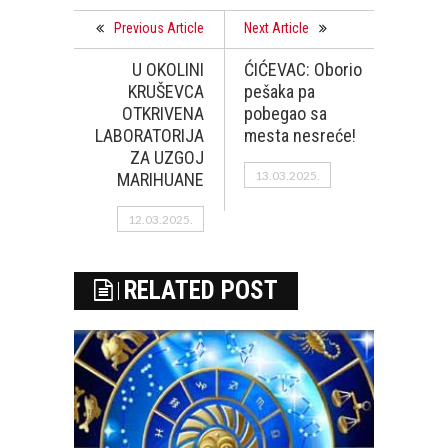
Previous Article
Next Article
U OKOLINI
ĆIĆEVAC: Oborio
KRUŠEVCA
pešaka pa
OTKRIVENA
pobegao sa
LABORATORIJA
mesta nesreće!
ZA UZGOJ
13.03.2025.
MARIHUANE
12.03.2025.
RELATED POST