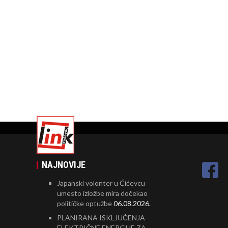
NAJNOVIJE
Japanski volonter u Ćićevcu
umesto izložbe mira dočekao
političke optužbe
06.08.2026.
PLANIRANA ISKLJUČENJA
ELEKTRIČNE ENERGIJE ZA