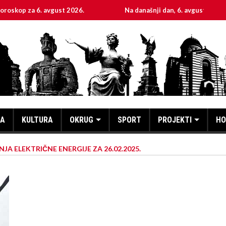
za 6. avgust 2026.
Na današnji dan, 6. avgust
Sv
KA
KULTURA
OKRUG
SPORT
PROJEKTI
HO
JA ELEKTRIČNE ENERGIJE ZA 26.02.2025.