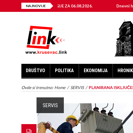
A ELEKTRIČNE ENERGIJE ZA 06.08.2026.
NAJNOVIJE
Dnevni horoskop 
DRUŠTVO
POLITIKA
EKONOMIJA
HRONI
Ovde si trenutno:
Home
/
SERVIS
/
PLANIRANA ISKLJUČEN
SERVIS