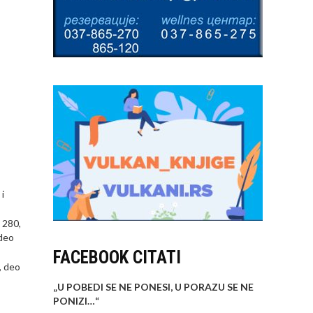
i
 280,
 deo
FACEBOOK CITATI
, deo
„U POBEDI SE NE PONESI, U PORAZU SE NE
PONIZI…
“