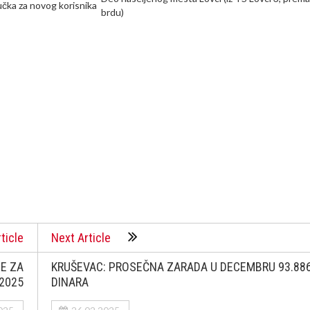
jučka za novog korisnika
brdu)
ticle
Next Article
E ZA
KRUŠEVAC: PROSEČNA ZARADA U DECEMBRU 93.88
.2025
DINARA