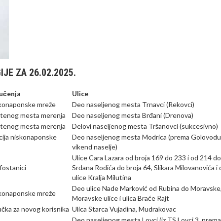
JE ZA 26.02.2025.
jučenja
Ulice
konaponske mreže
Deo naseljenog mesta Trnavci (Rekovci)
štenog mesta merenja
Deo naseljenog mesta Brđani (Drenova)
štenog mesta merenja
Delovi naseljenog mesta Tršanovci (sukcesivno)
ija niskonaponske
Deo naseljenog mesta Modrica (prema Golovodu 
vikend naselje)
Ulice Cara Lazara od broja 169 do 233 i od 214 do
fostanici
Srđana Rodića do broja 64, Slikara Milovanovića i
ulice Kralja Milutina
Deo ulice Nade Marković od Rubina do Moravske
konaponske mreže
Moravske ulice i ulica Braće Rajt
jučka za novog korisnika
Ulica Starca Vujadina, Mudrakovac
Deo naseljenog mesta Lovci (iz TS Lovci 3, prema