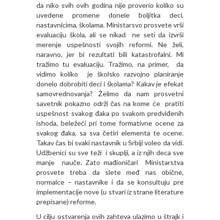
da niko svih ovih godina nije proverio koliko su
uvedene promene donele boljitka deci,
nastavnicima, školama. Ministarsvo prosvete vrši
evaluaciju škola, ali se nikad ne seti da izvrši
merenje uspešnosti svojih reformi. Ne želi,
naravno, jer bi rezultati bili katastrofalni. Mi
tražimo tu evaluaciju. Tražimo, na primer, da
vidimo koliko je školsko razvojno planiranje
donelo dobrobiti deci i školama? Kakav je efekat
samovrednovanja? Želimo da nam prosvetni
savetnik pokazno održi čas na kome će pratiti
uspešnost svakog đaka po svakom predviđenih
ishoda, beležeći pri tome formativne ocene za
svakog đaka, sa sva četiri elementa te ocene.
Takav čas bi svaki nastavnik u Srbiji voleo da vidi.
Udžbenici su sve teži i skuplji, a iz njih deca sve
manje nauče. Zato mađioničari Ministarstva
prosvete treba da slete međ nas obične,
normalce – nastavnike i da se konsultuju pre
implementacije nove (u stvari iz strane literature
prepisane) reforme.
U cilju ostvarenja ovih zahteva ulazimo u štrajk i