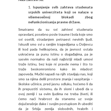
Ispunjenje svih zahteva studenata
srpskih univerziteta koji se nalaze u
višemesečnoj blokadi zbog
nefunkcionisanja pravne države.
Smatramo da su svi zahtevi studenata
opravdani, posebno posle traume i bola koje smo
svi osetili, stradanjem petnaest nevinih ljudi.
Iskusili smo svi u ranijim tragedijama u Doljevcu
ili kod pada helikoptera, da je javnost ostala
uskraćena za punu istinu o događajima, pa je
sasvim normalno da naši najbistiji mladi umovi
traže istinu, bez koje ni pravde nema i što to
traže beskomromisno kako im mladost
zapoveda. Mučki napadi na njih stavljaju nas, koji
smo sa njima delili prostore znanja i vaspitanja –
školske učinice, pred jasnu odluku, hoćemo li da
ih prepustiti sistemu, da ih slomi i ubedi da u
ovoj zemlji i sa ovim ljudima ne treba živeti, ili
ćemo naći hrabrost da stanemo uz svoje
dojučerašnje đake i svojim postupkom ih ubediti
da je Srbija zemlja slobodnih, hrabrih i