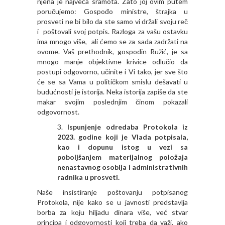
njena je najveća sramota. Zato joj ovim putem
poručujemo: Gospođo ministre, štrajka u
prosveti ne bi bilo da ste samo vi držali svoju reč
i poštovali svoj potpis. Razloga za vašu ostavku
ima mnogo više, ali ćemo se za sada zadržati na
ovome. Vaš prethodnik, gospodin Ružić, je sa
mnogo manje objektivne krivice odlučio da
postupi odgovorno, učinite i Vi tako, jer sve što
će se sa Vama u političkom smislu dešavati u
budućnosti je istorija. Neka istorija zapiše da ste
makar svojim poslednjim činom pokazali
odgovornost.
Ispunjenje odredaba Protokola iz
2023. godine koji je Vlada potpisala,
kao i dopunu istog u vezi sa
poboljšanjem materijalnog položaja
nenastavnog osoblja i administrativnih
radnika u prosveti.
Naše insistiranje poštovanju potpisanog
Protokola, nije kako se u javnosti predstavlja
borba za koju hiljadu dinara više, već stvar
principa i odgovornosti koji treba da važi, ako