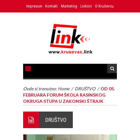
Impresum
Kontakt
Marketing
Linkovi
O Kruševcu
Ovde si trenutno:
Home
/
DRUŠTVO
/
OD 05.
FEBRUARA FORUM ŠKOLA RASINSKOG
OKRUGA STUPA U ZAKONSKI ŠTRAJK
DRUŠTVO