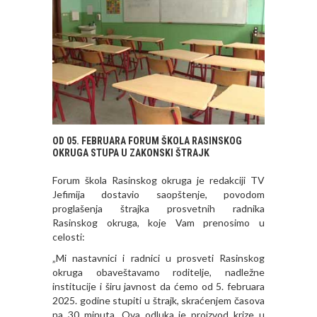
OD 05. FEBRUARA FORUM ŠKOLA RASINSKOG
OKRUGA STUPA U ZAKONSKI ŠTRAJK
Forum škola Rasinskog okruga je redakciji TV
Jefimija dostavio saopštenje, povodom
proglašenja štrajka prosvetnih radnika
Rasinskog okruga, koje Vam prenosimo u
celosti:
„Mi nastavnici i radnici u prosveti Rasinskog
okruga obaveštavamo roditelje, nadležne
institucije i širu javnost da ćemo od 5. februara
2025. godine stupiti u štrajk, skraćenjem časova
na 30 minuta. Ova odluka je proizvod krize u