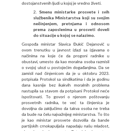
dostojanstvenih ljudi u kojoj je vredno živeti.
Smenu ministarke prosvete i svih
službenika Ministarstva koji su svojim
nečinjenjem, pretnjama i odnosom
prema zaposlenima u prosveti doveli
do situacije u kojoj se nalazimo.
Gospođa ministar Slavica Đukić Dejanović u
ovom trenutku u javnost izlazi sa izjavama o
načinima na koje će da progoni radnike u
obustavi, umesto da kao moralna osoba razmisli
o svojoj ulozi u postojećim događanjima. Da se
zamisli nad činjenicom da je u oktobru 2023.
potpisala Protokol sa sindikatima i da je godinu
dana kasnije bez ikakvih moralnih problema
nastupila sa stavom da potpisani Protokol neće
ispoštovati. To govori o njenom poštovanju
prosvetnih radnika, te već ta činjenica je
dovoljna da zaključimo da takva osoba ne treba
da bude na čelu najvažnijeg ministarstva. To što
je kao ministar prosvete dozvolila da bande
partijskih crnokapuljaša napadaju našu mladost,