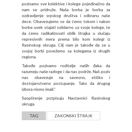
pozivamo sve kolektive i kolege pojedinačno da
nam se pridruže. Naša borba je borba za
ozdravljenje srpskog društva i odbranu naše
dece. Obavezujemo se da ćemo tokom i nakon
borbe uvek stajati solidarno uz svoje kolege, te
da ćemo radikalizovati oblik štrajka u slučaju
represivnih mera prema bilo kom kolegi iz
Rasinskog okruga. Cilj nam je takođe da se u
svojoj borbi povežemo sa kolegama iz drugih
regiona.
Takođe pozivamo roditelje naših đaka da
razumeju naše razloge i da nas podrže. Naš poziv
nas obavezuje na savesno, etičko i
dostojanstveno postupanje. Tako da drugog
izbora nismo imali.“
Saopštenje potpisuju Nastavnici Rasinskog
okruga
TAG
ZAKONSKI ŠTRAJK