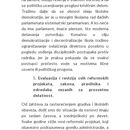
se političko ucenjivanje proglasi krivičnim delom.
Tražimo dalje da se obnovi ideja školske
demokratije, jer je u mnogim školama rad đačkih
parlamenata sistematski zanemarivan. A ko neće
da ima parlament, imaće plenum, što moderna
dešavanja potvrđuju. Konačno u cilju
demokratizacije i decentralizacije škola tražimo
ograničavanje ovlašćenja direktora posebno u
pogledu vođenja disciplinskih postupaka protiv
radnika, jer je praksa pokazala da se ovakvi
postupci prečesto vode sa motivima lične
osvete ili političkog progona.
Evaluacija i revizija svih reformskih
projekata, zakona, pravilnika i
odredaba vezanih za prosvetnu
delatnost.
Od zahteva za rasterećenjem gradiva i školskih
obaveza, došli smo do situacije da osnovci imaju
po sedam časova, a srednjoškolci po devet.
Svake godine stiže novi reformski projekat, koji
obavezno podrazumeva gomilu administracije, a