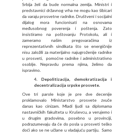
Srbija želi da bude normalna zemlja. Ministri i
predstavnici državnog vrha ne mogu kao šibicari
da varaju prosvetne radnike. Društveni i socijalni
dijalog mora funcionisati na osnovama
međusobnog poverenja i poštenja. Zato
insistiramo na poštovanju Protokolu, ali i
zameramo našim pregovaračima iz
reprezentativnih sindikata što se energičnije
nisu založili za materijalno najugroženije radnike
u prosveti, pomoćne radnike i administrativno
osoblje. Nepravdu prema njima, želimo da
ispravimo.
Depolitizacija, demokratizacija i
decentralizacija srpske prosvete.
Ove tri parole koje je pre dve decenije
proklamovalo Ministarstvo prosvete zvuče
danas kao cinizam. Mladi ljudi sa diplomama
nastavničkih fakulteta u Kruševcu, a verujemo i
u drugim gradovima, posebno u provinciji,
podrazumevaju da će do posla u prosveti teško
doći ako se ne učlane u vladajuću partiju. Samo