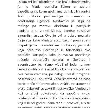
„silom prilika“ učlanjenje nije kraj njihovih muka,
jer je Vlada osmislila Zakon o zabrani
zapošljavanja, kojim godinama od mladih radnika
traži političke protivusluge u zamenu za
produženje ugovora. Nastavnici se šalju na
mitinge po zahtevu direktora ili partijskih
kaplara, a u vreme izbora, donose spiskove
sigurnih glasova. Ovo je svima dobro poznata
činjenica, kako Ministarstvu, tako i prosvetnim
inspekcijama i savetnicima i ukupnoj javnosti
koja prećutno učestvuje u tolerisanju ove
političke korupcije. Iako je ovakvo ponašanje
kršenje postojećih zakona o školstvu i
sveprisutno je, nismo videli ni jedan primer
reakcije istih onih inspektora koji su pristali da u
ova teška vremena, po nalogu vlasti progone
nastavnike u obustavi. Zato smatramo da naša
borba neće biti prava, ako u zaštitu ne uzmemo i
bivše đake koji su završili nastavničke fakultete i
koji u Srbiji pokušavaju da započnu svoju
profesionalnu karijeru. Tražimo da svi nastavnici
koji više od godinu dana rade u prosveti, a nisu
na zameni, dobiju rešenja o stalnom odnosu, a da