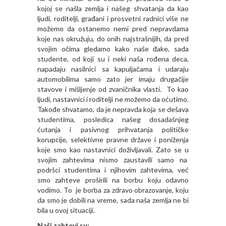
kojoj se našla zemlja i našeg shvatanja da kao
ljudi, roditelji, građani i prosvetni radnici više ne
možemo da ostanemo nemi pred nepravdama
koje nas okružuju, do onih najstrašnijih, da pred
svojim očima gledamo kako naše đake, sada
studente, od koji su i neki naša rođena deca,
napadaju nasilnici sa kapuljačama i udaraju
automobilima samo zato jer imaju drugačije
stavove i mišljenje od zvaničnika vlasti. To kao
ljudi, nastavnici i roditelji ne možemo da oćutimo.
Takođe shvatamo, da je nepravda koja se dešava
studentima, posledica našeg dosadašnjeg
ćutanja i pasivnog prihvatanja političke
korupcije, selektivne pravne države i poniženja
koje smo kao nastavnici doživljavali. Zato se u
svojim zahtevima nismo zaustavili samo na
podršci studentima i njihovim zahtevima, već
smo zahteve proširili na borbu koju odavno
vodimo. To je borba za zdravo obrazovanje, koju
da smo je dobili na vreme, sada naša zemlja ne bi
bila u ovoj situaciji.
Naši zahtevi su: