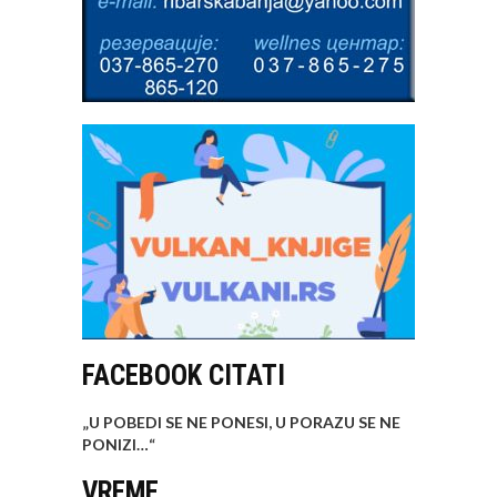
FACEBOOK CITATI
„U POBEDI SE NE PONESI, U PORAZU SE NE
PONIZI…
“
VREME