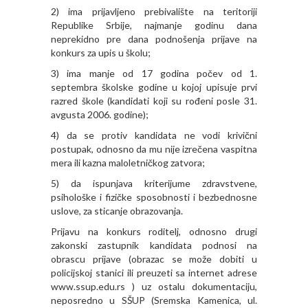
2) ima prijavljeno prebivalište na teritoriji
Republike Srbije, najmanje godinu dana
neprekidno pre dana podnošenja prijave na
konkurs za upis u školu;
3) ima manje od 17 godina počev od 1.
septembra školske godine u kojoj upisuje prvi
razred škole (kandidati koji su rođeni posle 31.
avgusta 2006. godine);
4) da se protiv kandidata ne vodi krivični
postupak, odnosno da mu nije izrečena vaspitna
mera ili kazna maloletničkog zatvora;
5) da ispunjava kriterijume zdravstvene,
psihološke i fizičke sposobnosti i bezbednosne
uslove, za sticanje obrazovanja.
Prijavu na konkurs roditelj, odnosno drugi
zakonski zastupnik kandidata podnosi na
obrascu prijave (obrazac se može dobiti u
policijskoj stanici ili preuzeti sa internet adrese
www.ssup.edu.rs ) uz ostalu dokumentaciju,
neposredno u SŠUP (Sremska Kamenica, ul.