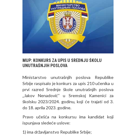
MUP: KONKURS ZA UPIS U SREDNJU ŠKOLU
UNUTRAŠNJIH POSLOVA
Ministarstvo unutrašnjih poslova Republike
Srbije raspisalo je konkurs za upis 210 učenika u
prvi razred Srednje škole unutrašnjih poslova
„Jakov Nenadović“ u Sremskoj Kamenici za
školsku 2023/2024. godinu, koji će trajati od 3.
do 18. aprila 2023. godine.
Pravo učešća na konkursu ima kandidat koji
ispunjava sledeće uslove:
1) ima državljanstvo Republike Srbije;