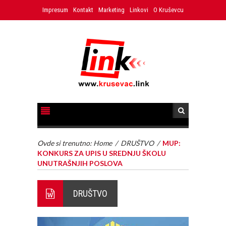
Impresum
Kontakt
Marketing
Linkovi
O Kruševcu
Ovde si trenutno:
Home
/
DRUŠTVO
/
MUP:
KONKURS ZA UPIS U SREDNJU ŠKOLU
UNUTRAŠNJIH POSLOVA
DRUŠTVO