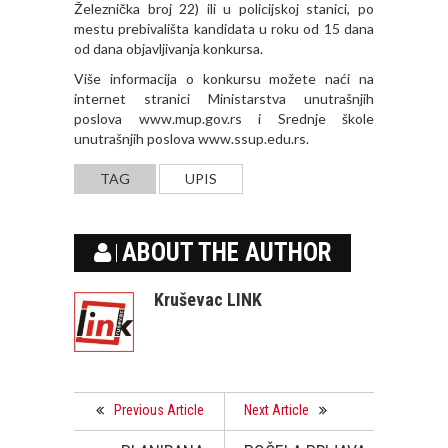
Železnička broj 22) ili u policijskoj stanici, po
mestu prebivališta kandidata u roku od 15 dana
od dana objavljivanja konkursa.
Više informacija o konkursu možete naći na
internet stranici Ministarstva unutrašnjih
poslova
www.mup.gov.rs
i Srednje škole
unutrašnjih poslova
www.ssup.edu.rs
.
TAG
UPIS
ABOUT THE AUTHOR
Kruševac LINK
Previous Article
Next Article