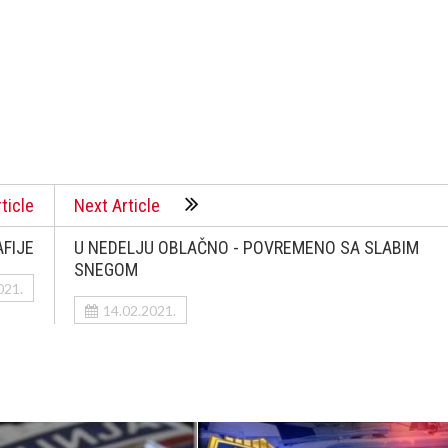
ticle
Next Article
FIJE
U NEDELJU OBLAČNO - POVREMENO SA SLABIM
SNEGOM
021.
14.02.2021.