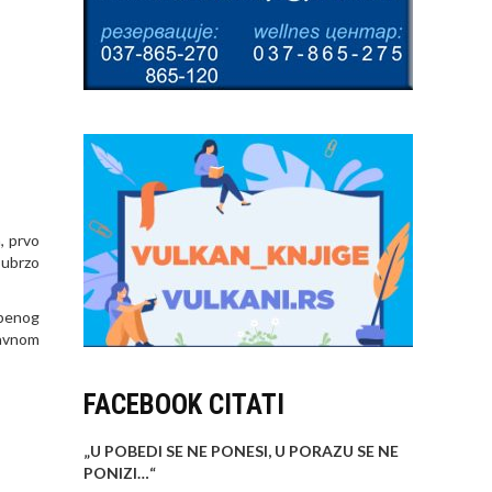
, prvo
 ubrzo
žbenog
javnom
FACEBOOK CITATI
„U POBEDI SE NE PONESI, U PORAZU SE NE
PONIZI…
“