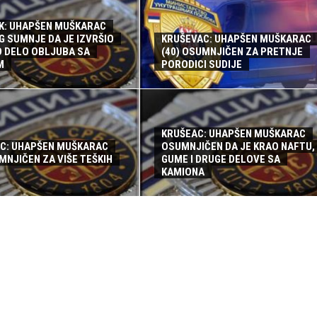
K: UHAPŠEN MUŠKARAC
G SUMNJE DA JE IZVRŠIO
KRUŠEVAC: UHAPŠEN MUŠKARAC
O DELO OBLJUBA SA
(40) OSUMNJIČEN ZA PRETNJE
M
PORODICI SUDIJE
KRUŠEAC: UHAPŠEN MUŠKARAC
C: UHAPŠEN MUŠKARAC
OSUMNJIČEN DA JE KRAO NAFTU,
MNJIČEN ZA VIŠE TEŠKIH
GUME I DRUGE DELOVE SA
KAMIONA