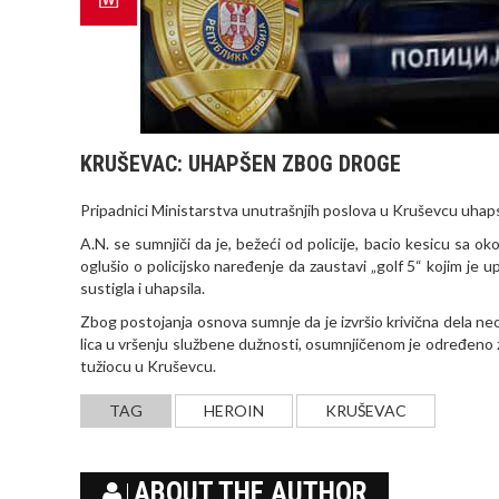
KRUŠEVAC: UHAPŠEN ZBOG DROGE
Pripadnici Ministarstva unutrašnjih poslova u Kruševcu uhapsil
A.N. se sumnjiči da je, bežeći od policije, bacio kesicu sa o
oglušio o policijsko naređenje da zaustavi „golf 5“ kojim je u
sustigla i uhapsila.
Zbog postojanja osnova sumnje da je izvršio krivična dela ne
lica u vršenju službene dužnosti, osumnjičenom je određeno za
tužiocu u Kruševcu.
TAG
HEROIN
KRUŠEVAC
ABOUT THE AUTHOR