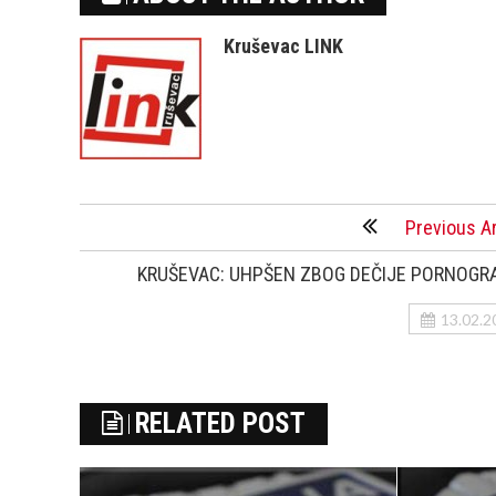
Kruševac LINK
Previous Ar
KRUŠEVAC: UHPŠEN ZBOG DEČIJE PORNOGRA
13.02.2
RELATED POST