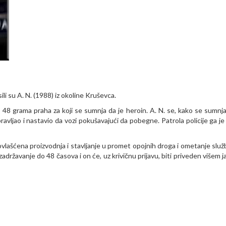
i su A. N. (1988) iz okoline Kruševca.
ko 48 grama praha za koji se sumnja da je heroin. A. N. se, kako se sumnja
pravljao i nastavio da vozi pokušavajući da pobegne. Patrola policije ga je
ovlašćena proizvodnja i stavljanje u promet opojnih droga i ometanje slu
državanje do 48 časova i on će, uz krivičnu prijavu, biti priveden višem 