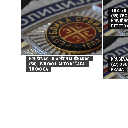
TRSTENI
(59) ZBO
KRIVIČN
DETETO
KRUŠEVAC: UHAPŠEN MUŠKARAC
KRUŠEVA
(50), UVUKAO U AUTO DEČAKA I
(27) OSU
TUKAO GA
KRAĐA