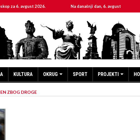
 avgust 2026.
Na današnji dan, 6. avgust
Sveta 
KA
KULTURA
OKRUG
SPORT
PROJEKTI
HO
ŠEN ZBOG DROGE