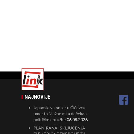
NAJNOVIJE
Japanski volonter u Ćićevcu
umesto izložbe mira dočekao
političke optužbe
06.08.2026.
PLANIRANA ISKLJUČENJA
ELEKTRIČNE ENERGIJE ZA