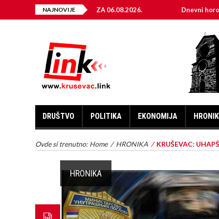
EKTRIČNE ENERGIJE ZA 06.08.2026.
NAJNOVIJE
Dnevni horoskop za 6.
DRUŠTVO
POLITIKA
EKONOMIJA
HRONI
Ovde si trenutno:
Home
/
HRONIKA
/
KRUŠEVAC: UHAP
HRONIKA