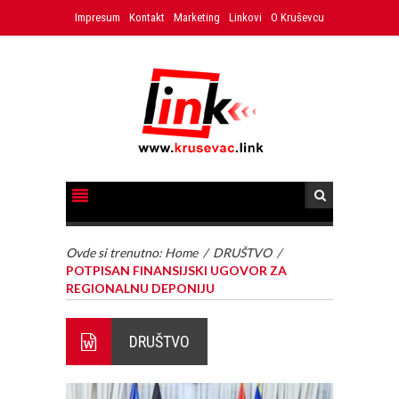
Impresum
Kontakt
Marketing
Linkovi
O Kruševcu
Ovde si trenutno:
Home
/
DRUŠTVO
/
POTPISAN FINANSIJSKI UGOVOR ZA
REGIONALNU DEPONIJU
DRUŠTVO