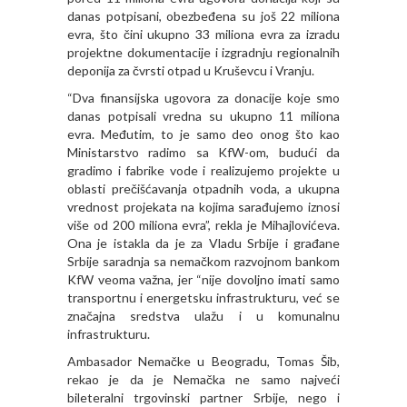
danas potpisani, obezbeđena su još 22 miliona
evra, što čini ukupno 33 miliona evra za izradu
projektne dokumentacije i izgradnju regionalnih
deponija za čvrsti otpad u Kruševcu i Vranju.
“Dva finansijska ugovora za donacije koje smo
danas potpisali vredna su ukupno 11 miliona
evra. Međutim, to je samo deo onog što kao
Ministarstvo radimo sa KfW-om, budući da
gradimo i fabrike vode i realizujemo projekte u
oblasti prečišćavanja otpadnih voda, a ukupna
vrednost projekata na kojima sarađujemo iznosi
više od 200 miliona evra”, rekla je Mihajlovićeva.
Ona je istakla da je za Vladu Srbije i građane
Srbije saradnja sa nemačkom razvojnom bankom
KfW veoma važna, jer “nije dovoljno imati samo
transportnu i energetsku infrastrukturu, već se
značajna sredstva ulažu i u komunalnu
infrastrukturu.
Ambasador Nemačke u Beogradu, Tomas Šib,
rekao je da je Nemačka ne samo najveći
bileteralni trgovinski partner Srbije, nego i