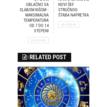
OBLAČNO SA
NOVI ŠEF
SLABOM KIŠOM -
STRUČNOG
MAKSIMALNA
ŠTABA NAPRETKA
TEMPERATURA
13.12.2019.
OD 7 DO 14
STEPENI
13.12.2019.
RELATED POST