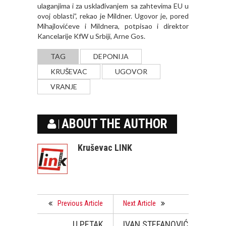
ulaganjima i za usklađivanjem sa zahtevima EU u
ovoj oblasti”, rekao je Mildner. Ugovor je, pored
Mihajlovićeve i Mildnera, potpisao i direktor
Kancelarije KfW u Srbiji, Arne Gos.
TAG
DEPONIJA
KRUŠEVAC
UGOVOR
VRANJE
ABOUT THE AUTHOR
Kruševac LINK
Previous Article
Next Article
U PETAK
IVAN STEFANOVIĆ