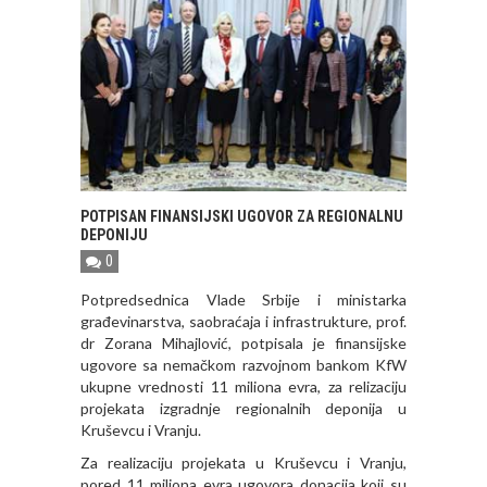
POTPISAN FINANSIJSKI UGOVOR ZA REGIONALNU
DEPONIJU
0
Potpredsednica Vlade Srbije i ministarka
građevinarstva, saobraćaja i infrastrukture, prof.
dr Zorana Mihajlović, potpisala je finansijske
ugovore sa nemačkom razvojnom bankom KfW
ukupne vrednosti 11 miliona evra, za relizaciju
projekata izgradnje regionalnih deponija u
Kruševcu i Vranju.
Za realizaciju projekata u Kruševcu i Vranju,
pored 11 miliona evra ugovora donacija koji su