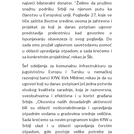
najveći bilateralni donator. “Želimo da pružimo
snažnu podršku Srbiji na njenom putu ka
članstvu u Evropskoj uniji. Poglavlje 27, koje se
tiče zaštite životne sredine, veoma je zahtevno i
projekat za koji je danas potpisan ugovor
predstavlja prekretnicu kad govorimo o
ispunjavanju obavezeza iz ovog poglavlja. Do
sada smo pružali uglavnom savetodavnu pomoć
u oblasti upravljanja otpadom, a sada krećemo i
sa konkretnim projektima”, rekao je Šib.
Šef odeljenja za komunalnu infrastrukturu za
jugoistočnu Evropu i Tursku u nemačkoj
razvojnoj banci KfW, Kirk Mildner, rekao je da su
ugovori koji su danas potpisani još jedna potvrda
visokog kvaliteta saradnje, koja je raznovrsna,
sveobuhvatna i efektivna i u korist građana
Srbije. „Okosnica naših dosadašnjih aktivnosti
bili su oblasti vodosnabdevanja i upravljanja
otpadnim vodama u gradovima srednje veličine.
Sada krećemo sa novim programom kojim KfW u
Srbiji ulazi i u oblasti upravljanja čvrstim
otpadom, gde postoje velike potrebe za