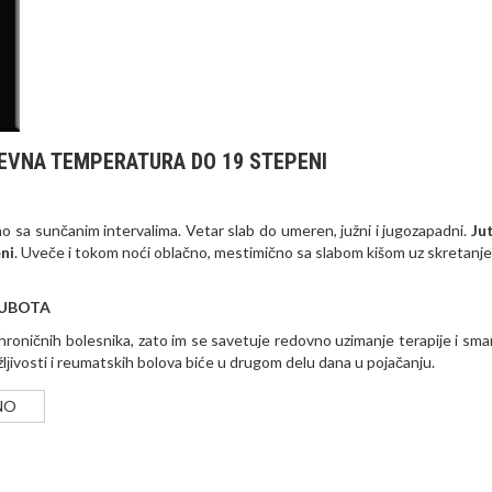
EVNA TEMPERATURA DO 19 STEPENI
 sa sunčanim intervalima. Vetar slab do umeren, južni i jugozapadni.
Jut
ni
. Uveče i tokom noći oblačno, mestimično sa slabom kišom uz skretanje
 SUBOTA
 hroničnih bolesnika, zato im se savetuje redovno uzimanje terapije i sma
žlјivosti i reumatskih bolova biće u drugom delu dana u pojačanju.
NO