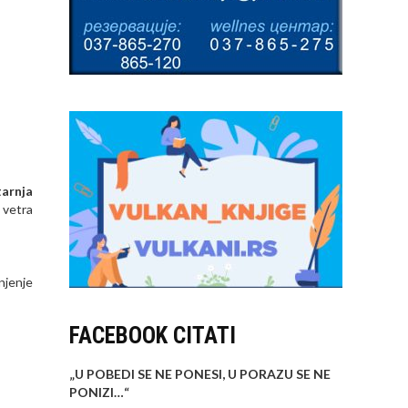
arnja
 vetra
njenje
FACEBOOK CITATI
„U POBEDI SE NE PONESI, U PORAZU SE NE
PONIZI…
“