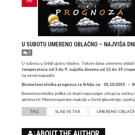
U SUBOTU UMERENO OBLAČNO – NAJVIŠA DN
0
U subotu u Srbiji ujutru hladno. Tokom dana umereno oblačno
temperatura od 3 do 9 , najviša dnevna od 15 do 19
stepe
na severozapadni.
Biometeorološka prognoza za Srbiju za: 05.10.2019. –
Biometeorološke prilike će imati nepovolјan uticaj na većinu
aktivnosti. Meteoropatske reakcije u formi glavobolјe, razdra
TAG
SLAB VETAR
UMERENO OBLAČ
ABOUT THE AUTHOR