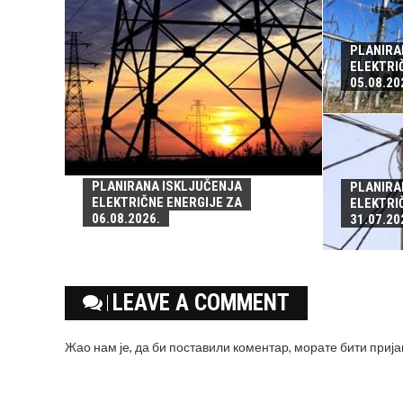
PLANIRA
ELEKTRI
05.08.20
PLANIRANA ISKLJUČENJA
PLANIRA
ELEKTRIČNE ENERGIJE ZA
ELEKTRI
06.08.2026.
31.07.20
LEAVE A COMMENT
Жао нам је, да би поставили коментар, морате
бити приј