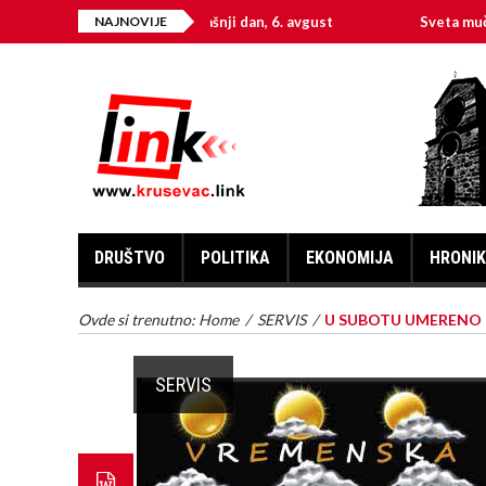
Na današnji dan, 6. avgust
NAJNOVIJE
Sveta mučenica Hri
DRUŠTVO
POLITIKA
EKONOMIJA
HRONI
Ovde si trenutno:
Home
/
SERVIS
/
U SUBOTU UMERENO 
SERVIS