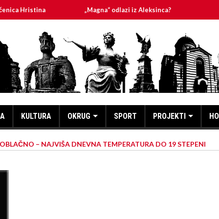
stina
„Magna“ odlazi iz Aleksinca?
PLANIRANA I
KA
KULTURA
OKRUG
SPORT
PROJEKTI
HO
OBLAČNO – NAJVIŠA DNEVNA TEMPERATURA DO 19 STEPENI