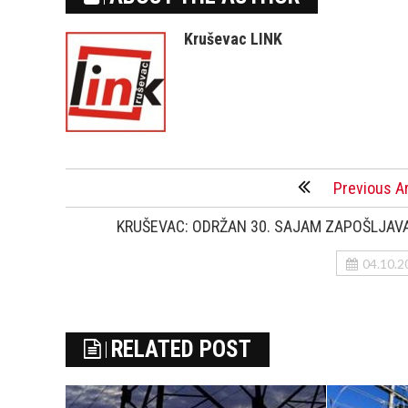
Kruševac LINK
Previous Ar
KRUŠEVAC: ODRŽAN 30. SAJAM ZAPOŠLJAV
04.10.2
RELATED POST