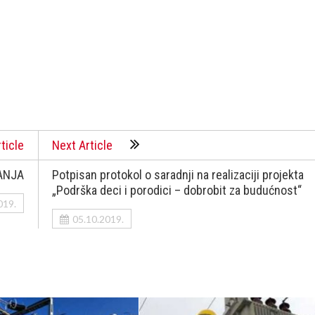
ticle
Next Article
ANJA
Potpisan protokol o saradnji na realizaciji projekta
„Podrška deci i porodici – dobrobit za budućnost“
019.
05.10.2019.