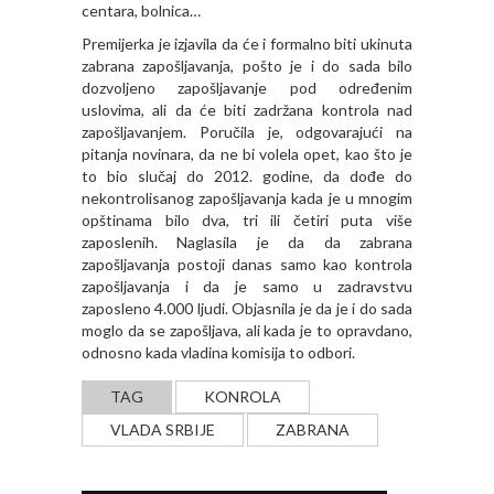
centara, bolnica…
Premijerka je izjavila da će i formalno biti ukinuta
zabrana zapošljavanja, pošto je i do sada bilo
dozvoljeno zapošljavanje pod određenim
uslovima, ali da će biti zadržana kontrola nad
zapošljavanjem. Poručila je, odgovarajući na
pitanja novinara, da ne bi volela opet, kao što je
to bio slučaj do 2012. godine, da dođe do
nekontrolisanog zapošljavanja kada je u mnogim
opštinama bilo dva, tri ili četiri puta više
zaposlenih. Naglasila je da da zabrana
zapošljavanja postoji danas samo kao kontrola
zapošljavanja i da je samo u zadravstvu
zaposleno 4.000 ljudi. Objasnila je da je i do sada
moglo da se zapošljava, ali kada je to opravdano,
odnosno kada vladina komisija to odbori.
TAG
KONROLA
VLADA SRBIJE
ZABRANA