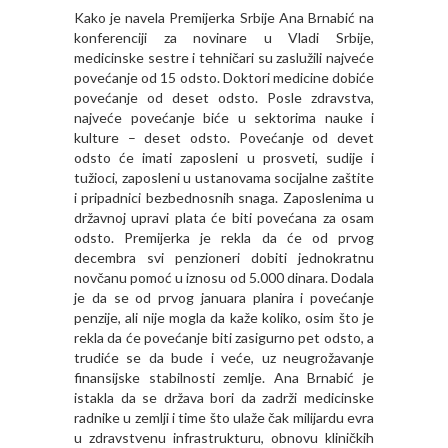
Kako je navela Premijerka Srbije Ana Brnabić na
konferenciji za novinare u Vladi Srbije,
medicinske sestre i tehničari su zaslužili najveće
povećanje od 15 odsto. Doktori medicine dobiće
povećanje od deset odsto. Posle zdravstva,
najveće povećanje biće u sektorima nauke i
kulture – deset odsto. Povećanje od devet
odsto će imati zaposleni u prosveti, sudije i
tužioci, zaposleni u ustanovama socijalne zaštite
i pripadnici bezbednosnih snaga. Zaposlenima u
državnoj upravi plata će biti povećana za osam
odsto. Premijerka je rekla da će od prvog
decembra svi penzioneri dobiti jednokratnu
novčanu pomoć u iznosu od 5.000 dinara. Dodala
je da se od prvog januara planira i povećanje
penzije, ali nije mogla da kaže koliko, osim što je
rekla da će povećanje biti zasigurno pet odsto, a
trudiće se da bude i veće, uz neugrožavanje
finansijske stabilnosti zemlje. Ana Brnabić je
istakla da se država bori da zadrži medicinske
radnike u zemlji i time što ulaže čak milijardu evra
u zdravstvenu infrastrukturu, obnovu kliničkih