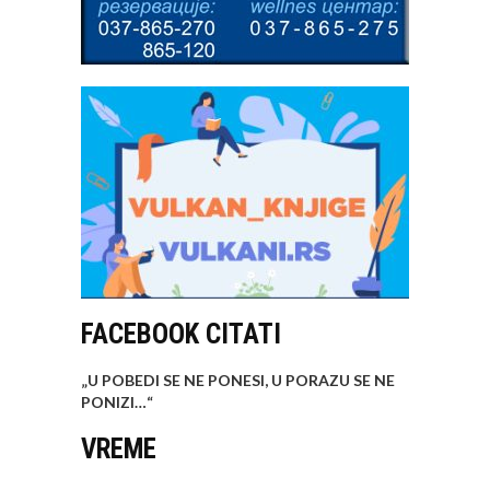
FACEBOOK CITATI
„U POBEDI SE NE PONESI, U PORAZU SE NE
PONIZI…
“
VREME