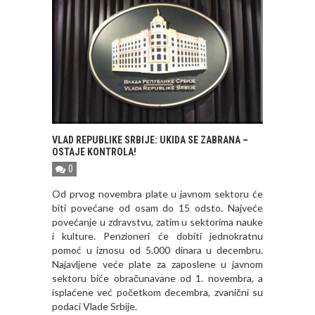
VLAD REPUBLIKE SRBIJE: UKIDA SE ZABRANA –
OSTAJE KONTROLA!
0
Od prvog novembra plate u javnom sektoru će
biti povećane od osam do 15 odsto. Najveće
povećanje u zdravstvu, zatim u sektorima nauke
i kulture. Penzioneri će dobiti jednokratnu
pomoć u iznosu od 5.000 dinara u decembru.
Najavljene veće plate za zaposlene u javnom
sektoru biće obračunavane od 1. novembra, a
isplaćene već početkom decembra, zvanični su
podaci Vlade Srbije.