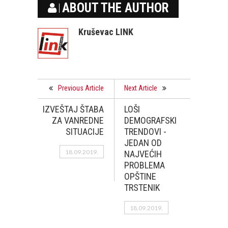
ABOUT THE AUTHOR
Kruševac LINK
Previous Article
Next Article
IZVEŠTAJ ŠTABA
LOŠI
ZA VANREDNE
DEMOGRAFSKI
SITUACIJE
TRENDOVI -
JEDAN OD
18.09.2019.
NAJVEĆIH
PROBLEMA
OPŠTINE
TRSTENIK
18.09.2019.