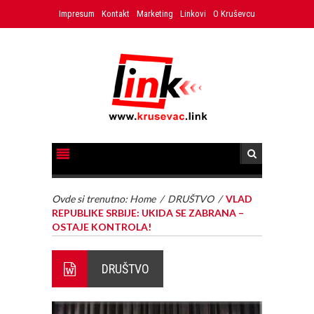
Impresum
Kontakt
Marketing
Linkovi
O Kruševcu
Ovde si trenutno:
Home
/
DRUŠTVO
/
VLAD
REPUBLIKE SRBIJE: UKIDA SE ZABRANA –
OSTAJE KONTROLA!
DRUŠTVO