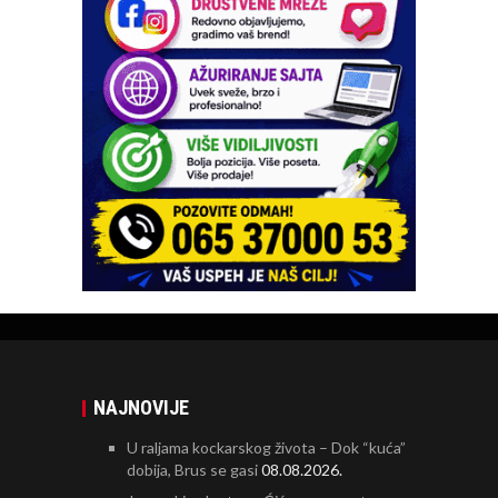
NAJNOVIJE
U raljama kockarskog života – Dok “kuća”
dobija, Brus se gasi
08.08.2026.