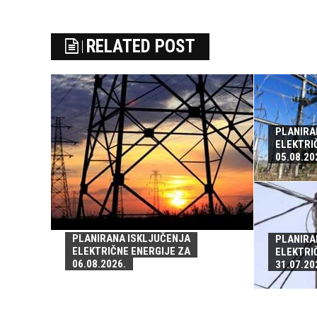
RELATED POST
PLANIRA
ELEKTRI
05.08.20
PLANIRANA ISKLJUČENJA
PLANIRA
ELEKTRIČNE ENERGIJE ZA
ELEKTRI
06.08.2026.
31.07.20