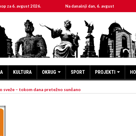
 avgust 2026.
Na današnji dan, 6. avgust
Sveta 
KA
KULTURA
OKRUG
SPORT
PROJEKTI
HO
utro sveže – tokom dana pretežno sunčano