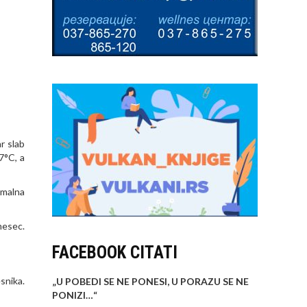
r slab
7°C, a
imalna
mesec.
FACEBOOK CITATI
snika.
„U POBEDI SE NE PONESI, U PORAZU SE NE
PONIZI…
“