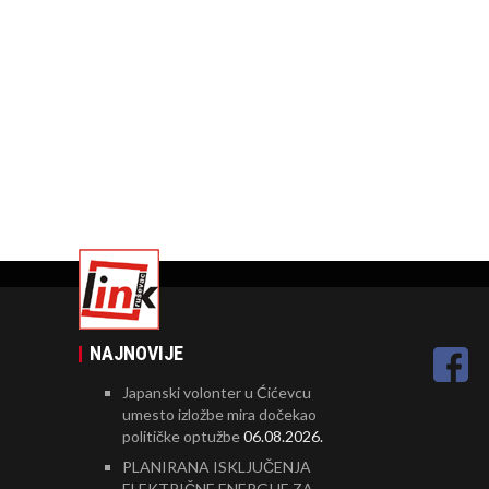
NAJNOVIJE
Japanski volonter u Ćićevcu
umesto izložbe mira dočekao
političke optužbe
06.08.2026.
PLANIRANA ISKLJUČENJA
ELEKTRIČNE ENERGIJE ZA