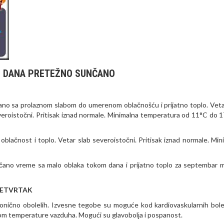
OM DANA PRETEŽNO SUNČANO
čano sa prolaznom slabom do umerenom oblačnošću i prijatno toplo. Veta
veroistočni. Pritisak iznad normale. Minimalna temperatura od 11°C do 1
lačnost i toplo. Vetar slab severoistočni. Pritisak iznad normale. Min
nčano vreme sa malo oblaka tokom dana i prijatno toplo za septembar 
 ČETVRTAK
ronično obolelih. Izvesne tegobe su moguće kod kardiovaskularnih bole
m temperature vazduha. Mogući su glavobolјa i pospanost.