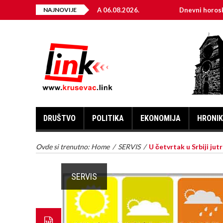
EKTRIČNE ENERGIJE ZA 06.08.2026.
NAJNOVIJE
Dnevni horoskop za 6.
DRUŠTVO
POLITIKA
EKONOMIJA
HRONI
Ovde si trenutno:
Home
/
SERVIS
/
U četvrtak u Srbiji j
SERVIS