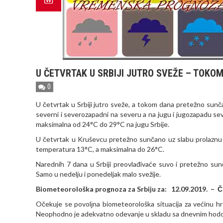
U ČETVRTAK U SRBIJI JUTRO SVEŽE – TOK
0
U četvrtak u Srbiji jutro sveže, a tokom dana pretežno sun
severni i severozapadni na severu a na jugu i jugozapadu se
maksimalna od 24°C do 29°C na jugu Srbije.
U četvrtak u Kruševcu pretežno sunčano uz slabu prolaznu ob
temperatura 13°C, a maksimalna do 26°C.
Narednih 7 dana u Srbiji preovlađivaće suvo i pretežno su
Samo u nedelju i ponedeljak malo svežije.
Biometeorološka prognoza za Srbiju za: 12.09.2019. –
Očekuje se povolјna biometeorološka situacija za većinu h
Neophodno je adekvatno odevanje u skladu sa dnevnim hodo