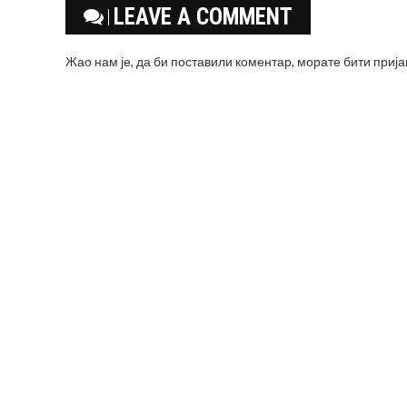
LEAVE A COMMENT
Жао нам је, да би поставили коментар, морате
бити приј