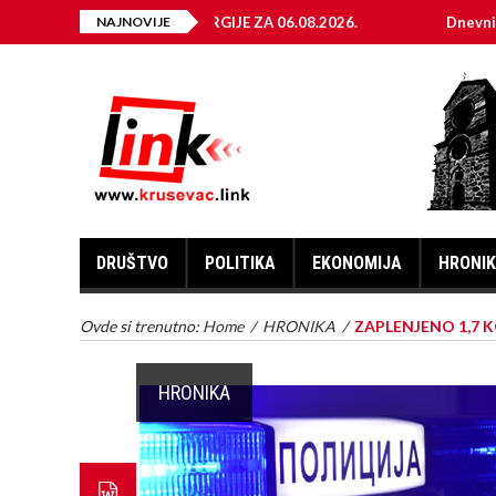
A ELEKTRIČNE ENERGIJE ZA 06.08.2026.
NAJNOVIJE
Dnevni horoskop 
DRUŠTVO
POLITIKA
EKONOMIJA
HRONI
Ovde si trenutno:
Home
/
HRONIKA
/
ZAPLENJENO 1,7 
HRONIKA