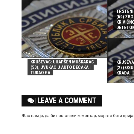
TRSTENI
(59) ZBO
KRIVIČN
DETETO
KRUŠEVAC: UHAPŠEN MUŠKARAC
KRUŠEVA
(50), UVUKAO U AUTO DEČAKA I
(27) OSU
TUKAO GA
KRAĐA
LEAVE A COMMENT
Жао нам је, да би поставили коментар, морате
бити приј