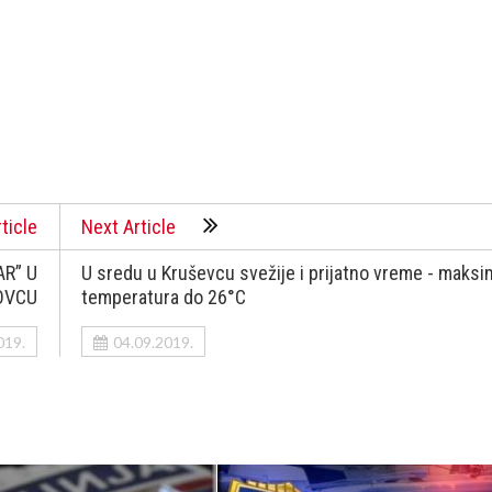
ticle
Next Article
AR” U
U sredu u Kruševcu svežije i prijatno vreme - maksi
OVCU
temperatura do 26°C
019.
04.09.2019.