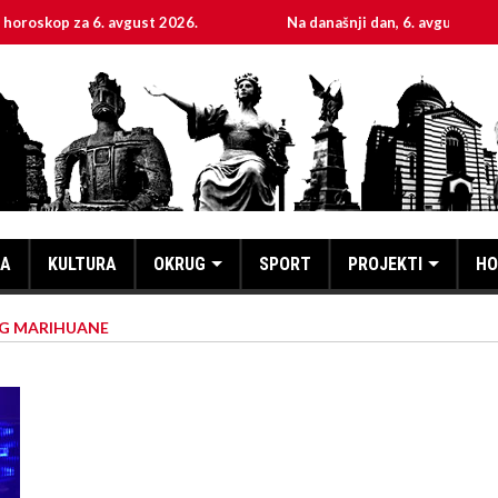
za 6. avgust 2026.
Na današnji dan, 6. avgust
Sv
KA
KULTURA
OKRUG
SPORT
PROJEKTI
HO
KG MARIHUANE