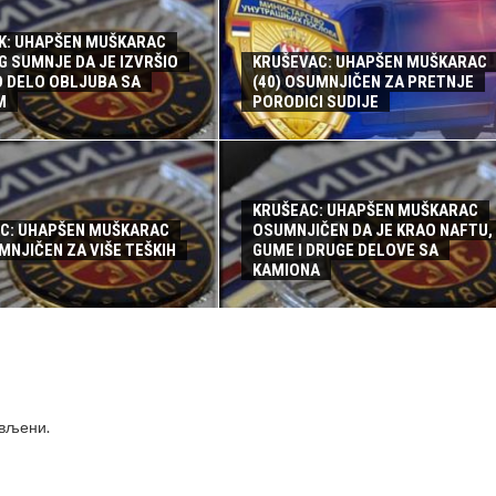
K: UHAPŠEN MUŠKARAC
G SUMNJE DA JE IZVRŠIO
KRUŠEVAC: UHAPŠEN MUŠKARAC
O DELO OBLJUBA SA
(40) OSUMNJIČEN ZA PRETNJE
M
PORODICI SUDIJE
KRUŠEAC: UHAPŠEN MUŠKARAC
C: UHAPŠEN MUŠKARAC
OSUMNJIČEN DA JE KRAO NAFTU,
MNJIČEN ZA VIŠE TEŠKIH
GUME I DRUGE DELOVE SA
KAMIONA
ављени
.