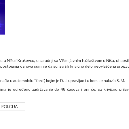
u Nišu i Kruševcu, u saradnji sa Višim javnim tužilaštvom u Nišu, uhapsili
og postojanja osnova sumnje da su izvršili krivično delo neovlašćena proizv
našla u automobilu “ford”, kojim je D. J. upravljao i u kom se nalazio S. M.
ma je određeno zadržavanje do 48 časova i oni će, uz krivičnu prijavu
POLCIJA