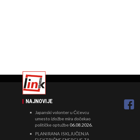
NAJNOVIJE
Japanski volonter u Ćićevcu
umesto izložbe mira dočekao
političke optužbe
06.08.2026.
PLANIRANA ISKLJUČENJA
ELEKTRIČNE ENERGIJE ZA