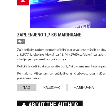
ZAPLENJENO 1,7 KG MARIHUANE
0
Zajedničkim radom pripadnici Ministarstva unutrašnjih poslova 
J. (1977) iz okoline Aleksinca i S. M. (1965) iz Aleksinca, zb
stavljanje u promet opojnih droga.
Policija je četiri paketa sa više od 1,7 kilograma marihuane pro
Po nalogu Višeg javnog tužilaštva u Kruševcu, osumnjičeni
privedeni tužiocu.
TAG
KRUŠEVAC
MARIHUANA
ABOUT THE AUTHOR