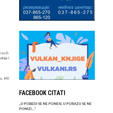
 su D.
odnja i
, biti
FACEBOOK CITATI
„U POBEDI SE NE PONESI, U PORAZU SE NE
PONIZI…
“