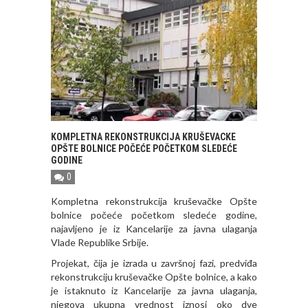
KOMPLETNA REKONSTRUKCIJA KRUŠEVACKE
OPŠTE BOLNICE POČEĆE POČETKOM SLEDEĆE
GODINE
0
Kompletna rekonstrukcija kruševačke Opšte
bolnice počeće početkom sledeće godine,
najavljeno je iz Kancelarije za javna ulaganja
Vlade Republike Srbije.
Projekat, čija je izrada u završnoj fazi, predviđa
rekonstrukciju kruševačke Opšte bolnice, a kako
je istaknuto iz Kancelarije za javna ulaganja,
njegova ukupna vrednost iznosi oko dve