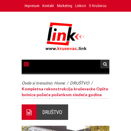
Impresum
Kontakt
Marketing
Linkovi
O Kruševcu
Ovde si trenutno:
Home
/
DRUŠTVO
/
Kompletna rekonstrukcija kruševacke Opšte
bolnice počeće početkom sledeće godine
DRUŠTVO