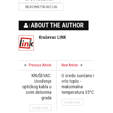
REKONSTRUKCIJA
ABOUT THE AUTHOR
Kruševac LINK
Previous Article
Next Article
KRUŠEVAC:
U sredu sunčano i
Uvođenje
vrlo toplo -
optičkog kabla u
maksimalna
svim delovima
temperatura 35°C
grada
20.08.2019.
20.08.2019.