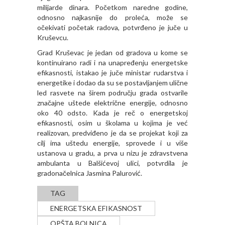
milijarde dinara. Početkom naredne godine,
odnosno najkasnije do proleća, može se
očekivati početak radova, potvrđeno je juče u
Kruševcu.
Grad Kruševac je jedan od gradova u kome se
kontinuirano radi i na unapređenju energetske
efikasnosti, istakao je juče ministar rudarstva i
energetike i dodao da su se postavljanjem ulične
led rasvete na širem području grada ostvarile
značajne uštede električne energije, odnosno
oko 40 odsto. Kada je reč o energetskoj
efikasnosti, osim u školama u kojima je već
realizovan, predviđeno je da se projekat koji za
cilj ima uštedu energije, sprovede i u više
ustanova u gradu, a prva u nizu je zdravstvena
ambulanta u Balšićevoj ulici, potvrdila je
gradonačelnica Jasmina Palurović.
TAG
ENERGETSKA EFIKASNOST
OPŠTA BOLNICA