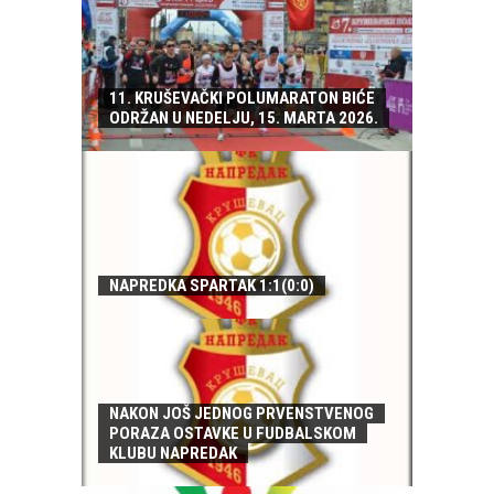
11. KRUŠEVAČKI POLUMARATON BIĆE
ODRŽAN U NEDELJU, 15. MARTA 2026.
NAPREDKA SPARTAK 1:1(0:0)
NAKON JOŠ JEDNOG PRVENSTVENOG
PORAZA OSTAVKE U FUDBALSKOM
KLUBU NAPREDAK