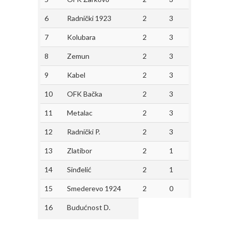
6
Radnički 1923
2
3
7
Kolubara
2
3
8
Zemun
2
3
9
Kabel
2
3
10
OFK Bačka
2
3
11
Metalac
2
3
12
Radnički P.
2
3
13
Zlatibor
2
1
14
Sinđelić
2
1
15
Smederevo 1924
2
0
16
Budućnost D.