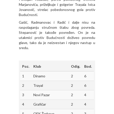
Marjanovića, priželjkuje i golgeter Trayala Ivica
Jovanović, strelac pobedonosnog gola protiv
Budućnosti.
Gašić, Radmanovac i Radić i dalje nisu na
raspolaganju stručnom štabu zbog povreda.
Stepanović je takođe povređen. On je na
utakmici protiv Budućnosti doživeo povredu
glave, tako da je neizvestan i njegov nastup u
sredu.
Poz.
Klub
Odig.
Bod.
1
Dinamo
2
6
2
Trayal
2
6
3
Novi Pazar
2
4
4
Grafičar
2
4
5
OFK Žarkovo
2
3