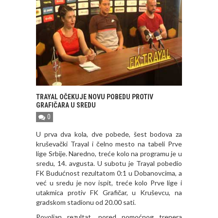
TRAYAL OČEKUJE NOVU POBEDU PROTIV
GRAFIČARA U SREDU
0
U prva dva kola, dve pobede, šest bodova za
kruševački Trayal i čelno mesto na tabeli Prve
lige Srbije. Naredno, treće kolo na programu je u
sredu, 14. avgusta. U subotu je Trayal pobedio
FK Budućnost rezultatom 0:1 u Dobanovcima, a
već u sredu je nov ispit, treće kolo Prve lige i
utakmica protiv FK Grafičar, u Kruševcu, na
gradskom stadionu od 20.00 sati.
Povoljan rezultat, pored pomoćnog trenera