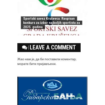
Sportski savez Kruševca: Raspisan
konkurs za izbor najboljih sportista za
2025. godinu
LEAVE A COMMENT
Жао нам је, да би поставили коментар,
морате
бити пријављени
.