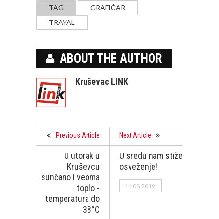
TAG
GRAFIČAR
TRAYAL
ABOUT THE AUTHOR
Kruševac LINK
Previous Article
Next Article
U utorak u
U sredu nam stiže
Kruševcu
osveženje!
sunčano i veoma
14.08.2019.
toplo -
temperatura do
38°C