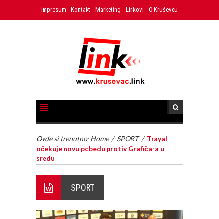
Impresum
Kontakt
Marketing
Linkovi
O Kruševcu
Ovde si trenutno:
Home
/
SPORT
/
Trayal
očekuje novu pobedu protiv Grafičara u
sredu
SPORT