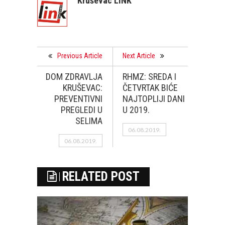
Kruševac LINK
Previous Article
Next Article
DOM ZDRAVLJA
RHMZ: SREDA I
KRUŠEVAC:
ČETVRTAK BIĆE
PREVENTIVNI
NAJTOPLIJI DANI
PREGLEDI U
U 2019.
SELIMA
06.08.2019.
06.08.2019.
RELATED POST