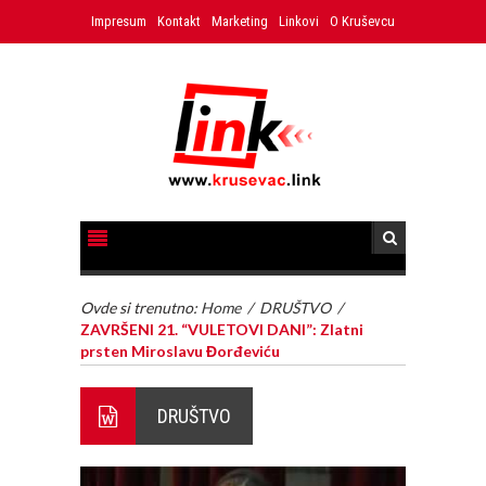
Impresum
Kontakt
Marketing
Linkovi
O Kruševcu
Ovde si trenutno:
Home
/
DRUŠTVO
/
ZAVRŠENI 21. “VULETOVI DANI”: Zlatni
prsten Miroslavu Đorđeviću
DRUŠTVO