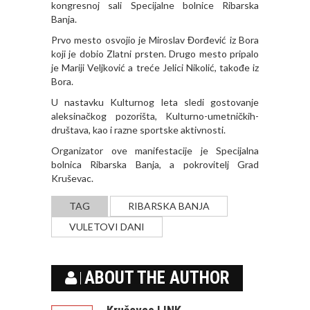
kongresnoj sali Specijalne bolnice Ribarska
Banja.
Prvo mesto osvojio je Miroslav Đorđević iz Bora
koji je dobio Zlatni prsten. Drugo mesto pripalo
je Mariji Veljković a treće Jelici Nikolić, takođe iz
Bora.
U nastavku Kulturnog leta sledi gostovanje
aleksinačkog pozorišta, Kulturno-umetničkih-
društava, kao i razne sportske aktivnosti.
Organizator ove manifestacije je Specijalna
bolnica Ribarska Banja, a pokrovitelj Grad
Kruševac.
TAG
RIBARSKA BANJA
VULETOVI DANI
ABOUT THE AUTHOR