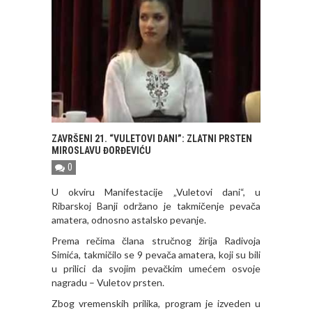
ZAVRŠENI 21. “VULETOVI DANI”: ZLATNI PRSTEN
MIROSLAVU ĐORĐEVIĆU
0
U okviru Manifestacije „Vuletovi dani“, u
Ribarskoj Banji održano je takmičenje pevača
amatera, odnosno astalsko pevanje.
Prema rečima člana stručnog žirija Radivoja
Simića, takmičilo se 9 pevača amatera, koji su bili
u prilici da svojim pevačkim umećem osvoje
nagradu – Vuletov prsten.
Zbog vremenskih prilika, program je izveden u