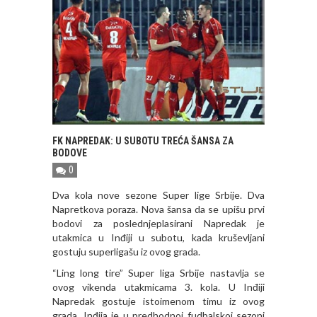
FK NAPREDAK: U SUBOTU TREĆA ŠANSA ZA
BODOVE
0
Dva kola nove sezone Super lige Srbije. Dva
Napretkova poraza. Nova šansa da se upišu prvi
bodovi za poslednjeplasirani Napredak je
utakmica u Inđiji u subotu, kada kruševljani
gostuju superligašu iz ovog grada.
“Ling long tire” Super liga Srbije nastavlja se
ovog vikenda utakmicama 3. kola. U Inđiji
Napredak gostuje istoimenom timu iz ovog
grada. Inđija je u predhodnoj fudbalskoj sezoni