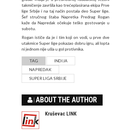
takmičenje završila kao trećeplasirana ekipa Prve
lige Srbije i na taj način postala deo Super lige.
Šef stručnog štaba Napretka Predrag Rogan
kaže da Napredak očekuje teško gostovanje u
subotu.
Rogan ističe da je i tim koji on vodi, u prve dve
utakmice Super lige pokazao dobru igru, ali lopta
ni jednom nije ušla u gol protivnika.
TAG
INDIJA
NAPREDAK
SUPER LIGA SRBIJE
ABOUT THE AUTHOR
Kruševac LINK