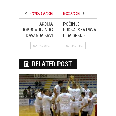
Previous Article
Next Article
AKCIJA
POČINJE
DOBROVOLJNOG
FUDBALSKA PRVA
DAVANJA KRVI
LIGA SRBIJE
02.08.2019.
02.08.2019.
RELATED POST