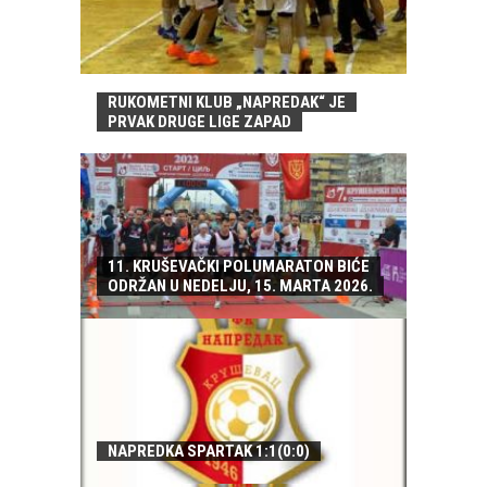
RUKOMETNI KLUB „NAPREDAK“ JE
PRVAK DRUGE LIGE ZAPAD
11. KRUŠEVAČKI POLUMARATON BIĆE
ODRŽAN U NEDELJU, 15. MARTA 2026.
NAPREDKA SPARTAK 1:1(0:0)