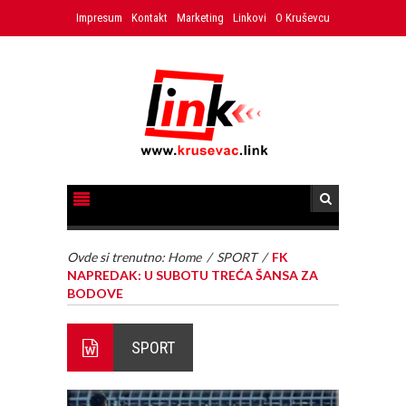
Impresum
Kontakt
Marketing
Linkovi
O Kruševcu
Ovde si trenutno:
Home
/
SPORT
/
FK
NAPREDAK: U SUBOTU TREĆA ŠANSA ZA
BODOVE
SPORT