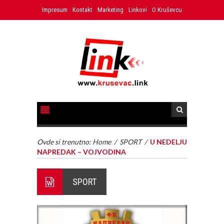
Impresum
Kontakt
Marketing
Linkovi
O Kruševcu
Ovde si trenutno:
Home
/
SPORT
/
U NEDELJU
NAPREDAK – VOJVODINA
SPORT