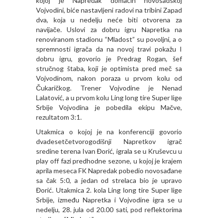
kojoj je Napredak domaćin novosadskoj
Vojvodini, biće nastavljeni radovi na tribini Zapad
dva, koja u nedelju neće biti otvorena za
navijače. Uslovi za dobru igru Napretka na
renoviranom stadionu “Mladost” su povoljni, a o
spremnosti igrača da na novoj travi pokažu I
dobru igru, govorio je Predrag Rogan, šef
stručnog štaba, koji je optimista pred meč sa
Vojvodinom, nakon poraza u prvom kolu od
Čukaričkog. Trener Vojvodine je Nenad
Lalatović, a u prvom kolu Ling long tire Super lige
Srbije Vojvodina je pobedila ekipu Mačve,
rezultatom 3:1.
Utakmica o kojoj je na konferenciji govorio
dvadesetčetvorogodišnji Napretkov igrač
sredine terena Ivan Đorić, igrala se u Kruševcu u
play off fazi predhodne sezone, u kojoj je krajem
aprila meseca FK Napredak pobedio novosađane
sa čak 5:0, a jedan od strelaca bio je upravo
Đorić. Utakmica 2. kola Ling long tire Super lige
Srbije, između Napretka i Vojvodine igra se u
nedelju, 28. jula od 20.00 sati, pod reflektorima