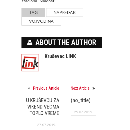
stadiona “Mladost”.
TAG
NAPREDAK
VOJVODINA
ABOUT THE AUTHOR
Kruševac LINK
Previous Article
Next Article
U KRUŠEVCU ZA
(no_title)
VIKEND VEOMA
29.07.2019.
TOPLO VREME
27.07.2019.