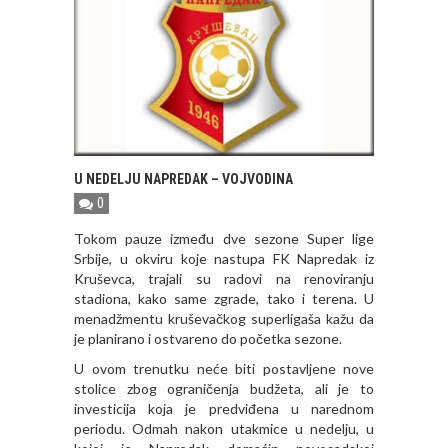
U NEDELJU NAPREDAK – VOJVODINA
0
Tokom pauze između dve sezone Super lige
Srbije, u okviru koje nastupa FK Napredak iz
Kruševca, trajali su radovi na renoviranju
stadiona, kako same zgrade, tako i terena. U
menadžmentu kruševačkog superligaša kažu da
je planirano i ostvareno do početka sezone.
U ovom trenutku neće biti postavljene nove
stolice zbog ograničenja budžeta, ali je to
investicija koja je predviđena u narednom
periodu. Odmah nakon utakmice u nedelju, u