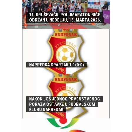
11. KRUŠEVAČKI POLUMARATON BIĆE
ODRŽAN U NEDELJU, 15. MARTA 2026.
NAPREDKA SPARTAK 1:1(0:0)
NAKON JOŠ JEDNOG PRVENSTVENOG
PORAZA OSTAVKE U FUDBALSKOM
KLUBU NAPREDAK