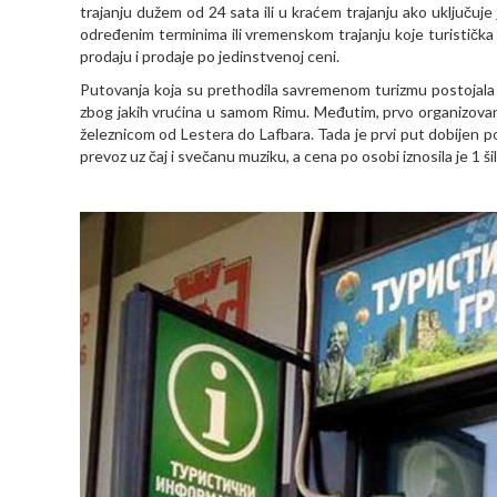
trajanju dužem od 24 sata ili u kraćem trajanju ako uključuj
određenim terminima ili vremenskom trajanju koje turistička
prodaju i prodaje po jedinstvenoj ceni.
Putovanja koja su prethodila savremenom turizmu postojala su
zbog jakih vrućina u samom Rimu. Međutim, prvo organizova
železnicom od Lestera do Lafbara. Tada je prvi put dobijen p
prevoz uz čaj i svečanu muziku, a cena po osobi iznosila je 1 