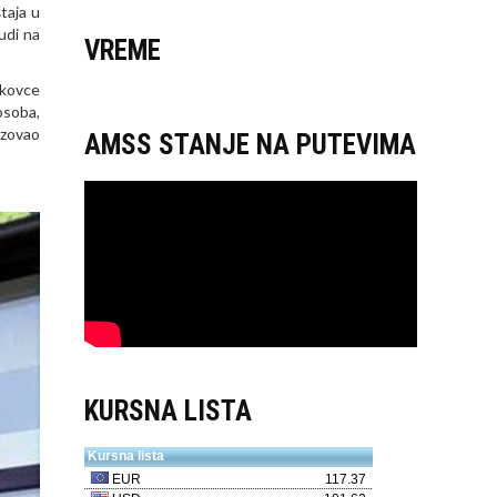
taja u
udi na
VREME
ikovce
osoba,
izovao
AMSS STANJE NA PUTEVIMA
KURSNA LISTA