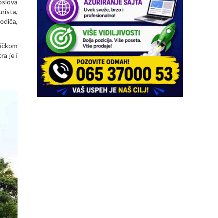
oslova
rista,
odiča,
tičkom
a je i