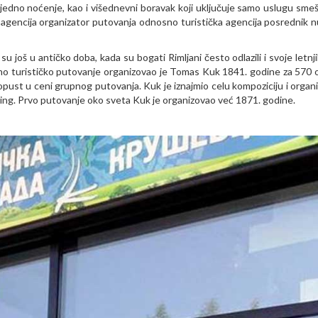
e jedno noćenje, kao i višednevni boravak koji uključuje samo uslugu smeš
 agencija organizator putovanja odnosno turistička agencija posrednik n
 još u antičko doba, kada su bogati Rimljani često odlazili i svoje letnj
no turističko putovanje organizovao je Tomas Kuk 1841. godine za 570 
opust u ceni grupnog putovanja. Kuk je iznajmio celu kompoziciju i organ
šiling. Prvo putovanje oko sveta Kuk je organizovao već 1871. godine.