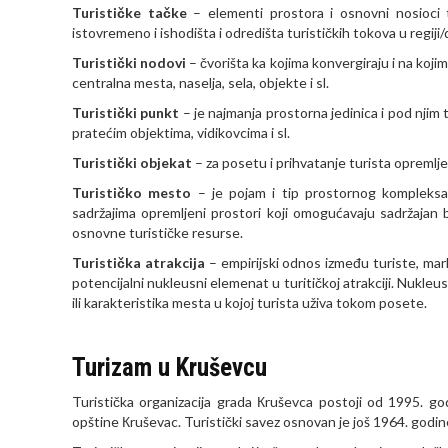
Turističke tačke
– elementi prostora i osnovni nosioci t
istovremeno i ishodišta i odredišta turističkih tokova u regiji/d
Turistički nodovi
– čvorišta ka kojima konvergiraju i na koji
centralna mesta, naselja, sela, objekte i sl.
Turistički punkt
– je najmanja prostorna jedinica i pod nji
pratećim objektima, vidikovcima i sl.
Turistički objekat
– za posetu i prihvatanje turista opremljeni
Turističko mesto
– je pojam i tip prostornog kompleksa
sadržajima opremljeni prostori koji omogućavaju sadržajan b
osnovne turističke resurse.
Turistička atrakcija
– empirijski odnos između turiste, mar
potencijalni nukleusni elemenat u turitičkoj atrakciji. Nukleus
ili karakteristika mesta u kojoj turista uživa tokom posete.
Turizam u Kruševcu
Turistička organizacija grada Кruševca postoji od 1995. g
opštine Кruševac. Turistički savez osnovan je još 1964. godine