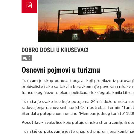
DOBRO DOŠLI U KRUŠEVAC!
0
Osnovni pojmovi u turizmu
Turizam
je skup odnosa i pojava koji proizilaze iz putova
prebivalište i ako sa takvim boravkom nije povezana nikakva
francuskog filozofa, lekara, političara i leksiografa Emila Litre
Turista
je svako lice koje putuje na 24h ili duže u neku zeml
zadovoljenja raznovrsnih turističkih potreba. Termin “turi
Stendal u putopisnom romanu “Memoari jednog turiste” 1838
Posetilac
– svako lice koje putuje u neku stranu zemlju ili deo
Turističko putovanje
jeste unapred pripremljena kombinacij