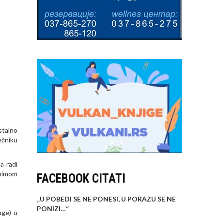
stalno
ečniku
a radi
enimom
FACEBOOK CITATI
„U POBEDI SE NE PONESI, U PORAZU SE NE
PONIZI…
“
uge) u