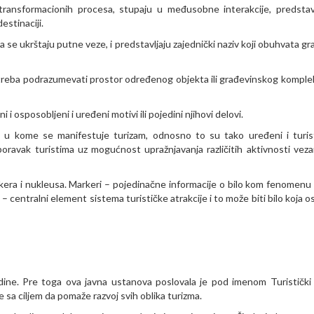
ransformacionih procesa, stupaju u međusobne interakcije, predstavl
estinaciji.
ma se ukrštaju putne veze, i predstavljaju zajednički naziv koji obuhvata g
m treba podrazumevati prostor određenog objekta ili građevinskog komple
 i osposobljeni i uređeni motivi ili pojedini njihovi delovi.
 u kome se manifestuje turizam, odnosno to su tako uređeni i turis
oravak turistima uz mogućnost upražnjavanja različitih aktivnosti veza
kera i nukleusa. Markeri – pojedinačne informacije o bilo kom fenomenu k
 – centralni element sistema turističke atrakcije i to može biti bilo koja 
odine. Pre toga ova javna ustanova poslovala je pod imenom Turistički
 sa ciljem da pomaže razvoj svih oblika turizma.