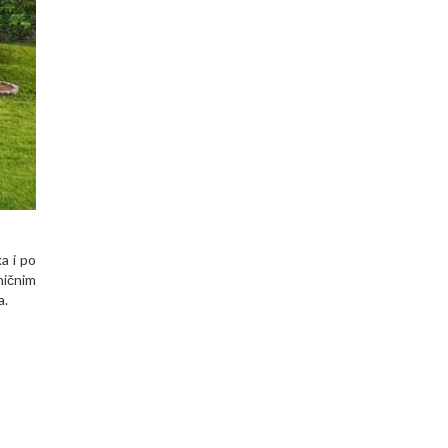
a i po
ničnim
a.