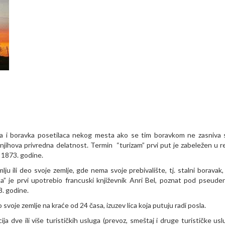
nja i boravka posetilaca nekog mesta ako se tim boravkom ne zasniva 
 njihova privredna delatnost. Termin “turizam” prvi put je zabeležen u r
a 1873. godine.
ju ili deo svoje zemlje, gde nema svoje prebivalište, tj. stalni boravak, 
sta” je prvi upotrebio francuski književnik Anri Bel, poznat pod pseud
. godine.
 svoje zemlje na kraće od 24 časa, izuzev lica koja putuju radi posla.
a dve ili više turističkih usluga (prevoz, smeštaj i druge turističke usl