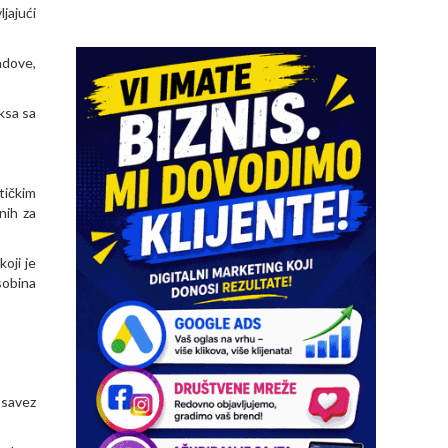
jajući
radove,
ksa sa
tičkim
nih za
oji je
osobina
 savez