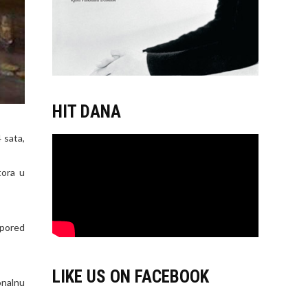
HIT DANA
 sata,
tora u
 pored
LIKE US ON FACEBOOK
onalnu