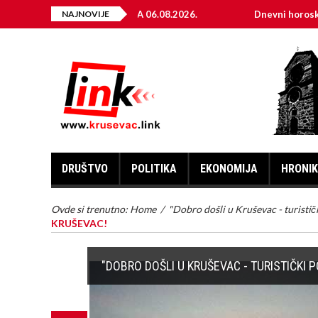
 ENERGIJE ZA 06.08.2026.
NAJNOVIJE
Dnevni horoskop za 6. avgust 2
DRUŠTVO
POLITIKA
EKONOMIJA
HRONI
Ovde si trenutno:
Home
/
"Dobro došli u Kruševac - turisti
KRUŠEVAC!
"DOBRO DOŠLI U KRUŠEVAC - TURISTIČK