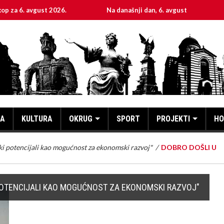
026.
Na današnji dan, 6. avgust
Sveta mučenica 
KA
KULTURA
OKRUG
SPORT
PROJEKTI
HO
čki potencijali kao mogućnost za ekonomski razvoj"
/
DOBRO DOŠLI U
I POTENCIJALI KAO MOGUĆNOST ZA EKONOMSKI RAZVOJ"