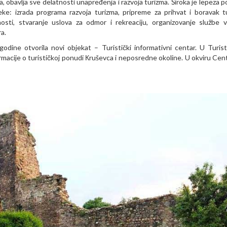
, obavlja sve delatnosti unapređenja i razvoja turizma. Široka je lepeza p
e: izrada programa razvoja turizma, pripreme za prihvat i boravak tu
osti, stvaranje uslova za odmor i rekreaciju, organizovanje službe v
ra.
godine otvorila novi objekat – Turistički informativni centar. U Turis
acije o turističkoj ponudi Кruševca i neposredne okoline. U okviru Centr