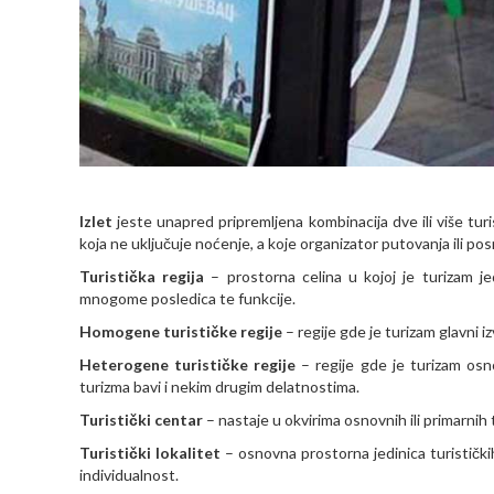
Izlet
jeste unapred pripremljena kombinacija dve ili više turi
koja ne uključuje noćenje, a koje organizator putovanja ili pos
Turistička regija
– prostorna celina u kojoj je turizam je
mnogome posledica te funkcije.
Homogene turističke regije
– regije gde je turizam glavni 
Heterogene turističke regije
– regije gde je turizam osn
turizma bavi i nekim drugim delatnostima.
Turistički centar
– nastaje u okvirima osnovnih ili primarnih t
Turistički lokalitet
– osnovna prostorna jedinica turističk
individualnost.