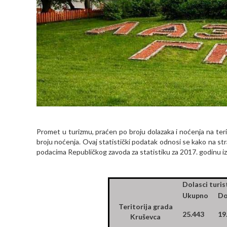
Promet u turizmu, praćen po broju dolazaka i noćenja na terito
broju noćenja. Ovaj statistički podatak odnosi se kako na st
podacima Republičkog zavoda za statistiku za 2017. godinu izn
Dolasci turis
Ukupno
Do
Teritorija grada
25.443
19
Kruševca