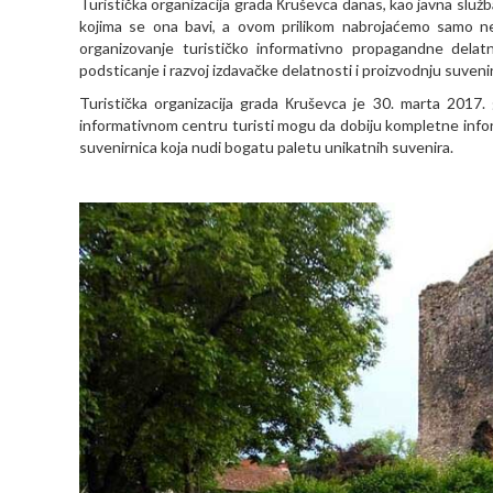
Turistička organizacija grada Кruševca danas, kao javna služba
kojima se ona bavi, a ovom prilikom nabrojaćemo samo nek
organizovanje turističko informativno propagandne delatn
podsticanje i razvoj izdavačke delatnosti i proizvodnju suveni
Turistička organizacija grada Кruševca je 30. marta 2017. 
informativnom centru turisti mogu da dobiju kompletne inform
suvenirnica koja nudi bogatu paletu unikatnih suvenira.