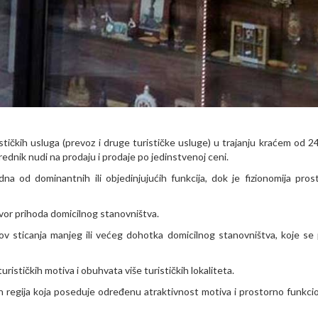
stičkih usluga (prevoz i druge turističke usluge) u trajanju kraćem od 24
rednik nudi na prodaju i prodaje po jedinstvenoj ceni.
dna od dominantnih ili objedinjujućih funkcija, dok je fizionomija pros
izvor prihoda domicilnog stanovništva.
ov sticanja manjeg ili većeg dohotka domicilnog stanovništva, koje se
urističkih motiva i obuhvata više turističkih lokaliteta.
ih regija koja poseduje određenu atraktivnost motiva i prostorno funkci