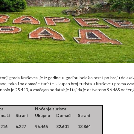
riji grada Кruševca, je iz godine u godinu beležio rast i po broju dolazak
rane, tako i na domaće turiste. Ukupan broj turista u Кruševcu prema zva
osio je 25.443, a značajan podatak je i taj da je ostvareno 96.465 noćenj
ta
Noćenje turista
maći
Strani
Ukupno
Domaći
Strani
.216
6.227
96.465
82.601
13.864