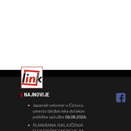
NAJNOVIJE
Japanski volonter u Ćićevcu
umesto izložbe mira dočekao
političke optužbe
06.08.2026.
PLANIRANA ISKLJUČENJA
ELEKTRIČNE ENERGIJE ZA