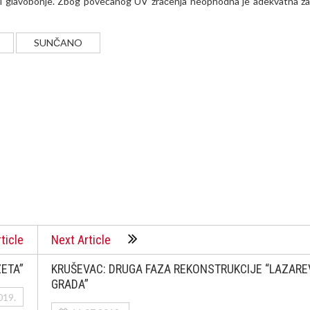
i glavobonje. Zbog povećanog UV zračenja neophodna je adekvatna zaš
SUNČANO
ticle
Next Article
ZETA”
KRUŠEVAC: DRUGA FAZA REKONSTRUKCIJE “LAZAR
GRADA”
019.