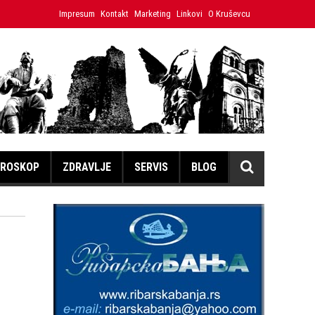
nica Hristina
Impresum
Kontakt
Japanski volonter u Ćićevcu umesto izložbe 
Marketing
Linkovi
O Kruševcu
ROSKOP
ZDRAVLJE
SERVIS
BLOG