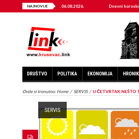
RIČNE ENERGIJE ZA 06.08.2026.
NAJNOVIJE
Dnevni horoskop za 6. av
DRUŠTVO
POLITIKA
EKONOMIJA
HRONI
Ovde si trenutno:
Home
/
SERVIS
/
U ČETVRTAK NEŠTO 
SERVIS