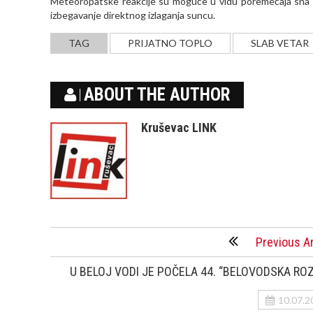
Meteoropatske reakcije su moguće u vidu poremećaja sna 
izbegavanje direktnog izlaganja suncu.
TAG
PRIJATNO TOPLO
SLAB VETAR
ABOUT THE AUTHOR
Kruševac LINK
Previous Ar
U BELOJ VODI JE POČELA 44. “BELOVODSKA RO
10.07.2