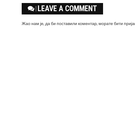
LEAVE A COMMENT
Жао нам је, да би поставили коментар, морате
бити приј