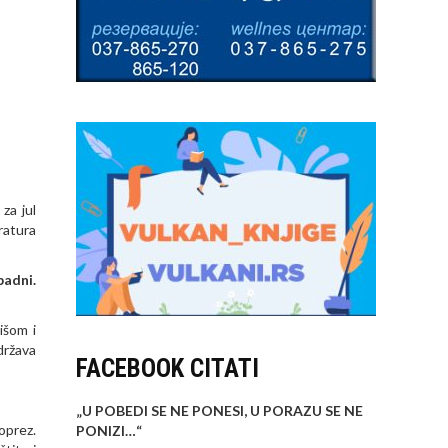
za jul
ratura
padni.
išom i
država
FACEBOOK CITATI
„U POBEDI SE NE PONESI, U PORAZU SE NE
oprez.
PONIZI…
“