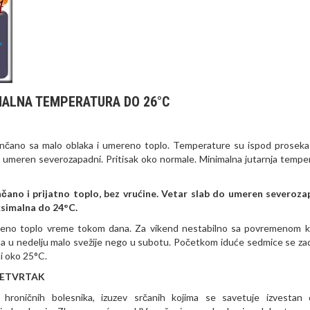
MALNA TEMPERATURA DO 26°C
unčano sa malo oblaka i umereno toplo. Temperature su ispod proseka 
o umeren severozapadni. Pritisak oko normale. Minimalna jutarnja tempe
čano i prijatno toplo, bez vrućine. Vetar slab do umeren severoza
ksimalna do 24°C.
mereno toplo vreme tokom dana. Za vikend nestabilno sa povremenom k
la, a u nedelju malo svežije nego u subotu. Početkom iduće sedmice se za
ti oko 25°C.
 ČETVRTAK
hroničnih bolesnika, izuzev srčanih kojima se savetuje izvestan 