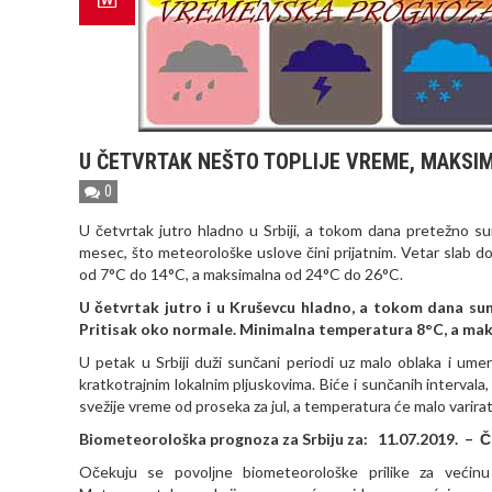
U ČETVRTAK NEŠTO TOPLIJE VREME, MAKSI
0
U četvrtak jutro hladno u Srbiji, a tokom dana pretežno s
mesec, što meteorološke uslove čini prijatnim. Vetar slab d
od 7°C do 14°C, a maksimalna od 24°C do 26°C.
U četvrtak jutro i u Kruševcu hladno, a tokom dana sun
Pritisak oko normale. Minimalna temperatura 8°C, a ma
U petak u Srbiji duži sunčani periodi uz malo oblaka i u
kratkotrajnim lokalnim pljuskovima. Biće i sunčanih interva
svežije vreme od proseka za jul, a temperatura će malo varira
Biometeorološka prognoza za Srbiju za: 11.07.2019. –
Očekuju se povolјne biometeorološke prilike za većinu 