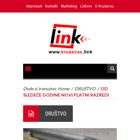
Impresum
Kontakt
Marketing
Linkovi
O Kruševcu
Ovde si trenutno:
Home
/
DRUŠTVO
/
OD
SLEDEĆE GODINE NOVI PLATNI RAZREDI
DRUŠTVO