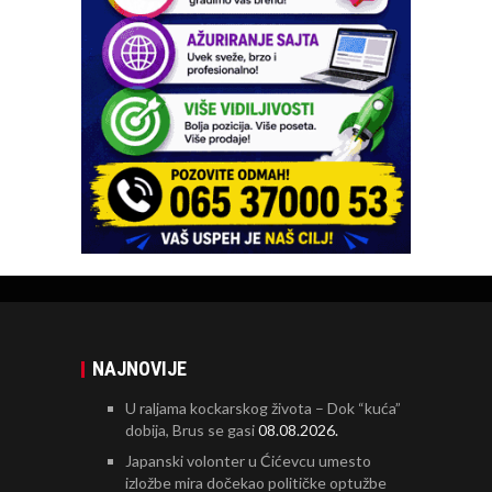
NAJNOVIJE
U raljama kockarskog života – Dok “kuća”
dobija, Brus se gasi
08.08.2026.
Japanski volonter u Ćićevcu umesto
izložbe mira dočekao političke optužbe