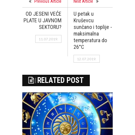
Previous Article
Next Article
OD JESENI VEĆE
U petak u
PLATE U JAVNOM
Kruševcu
SEKTORU?
sunčano i toplije -
maksimalna
11.07.2019.
temperatura do
26°C
12.07.2019.
RELATED POST