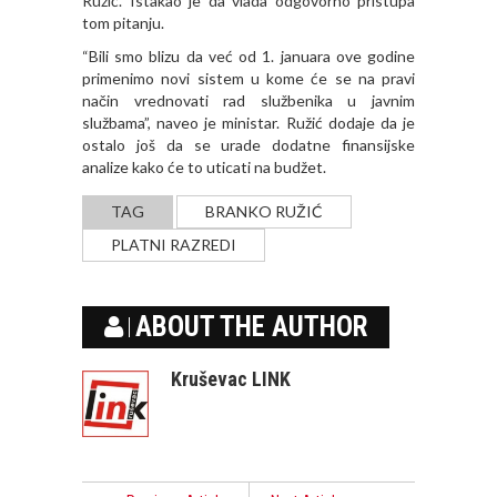
Ružić. Istakao je da vlada odgovorno pristupa
tom pitanju.
“Bili smo blizu da već od 1. januara ove godine
primenimo novi sistem u kome će se na pravi
način vrednovati rad službenika u javnim
službama”, naveo je ministar. Ružić dodaje da je
ostalo još da se urade dodatne finansijske
analize kako će to uticati na budžet.
TAG
BRANKO RUŽIĆ
PLATNI RAZREDI
ABOUT THE AUTHOR
Kruševac LINK