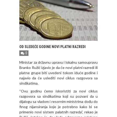
OD SLEDEĆE GODINE NOVI PLATNI RAZREDI
0
Ministar za državnu upravu i lokalnu samoupravu
Branko Ružić izjavio je da će novi platni razredi ili
platne grupe biti uvedeni tokom iduće godine i
najavio da će uslediti novi ciklus razgovora sa
sindikatima.
“Ovu godinu ćemo iskoristiti za novi ciklus
razgovora sa sindikatima koji su pozvani da u
dijalogu sa vladom i resornim ministrima dođu do
finog nijansiranja koje je potrebno kako bi se
primenio novi sistem palatnih razreda”, rekao je