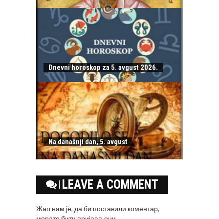
Dnevni horoskop za 5. avgust 2026.
Na današnji dan, 5. avgust
LEAVE A COMMENT
Жао нам је, да би поставили коментар,
морате
бити пријављени
.