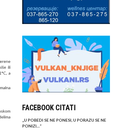
merene
še ili
1°C, a
imalna
FACEBOOK CITATI
enskom
delima
„U POBEDI SE NE PONESI, U PORAZU SE NE
PONIZI…
“