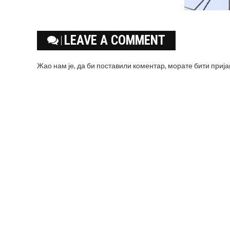
LEAVE A COMMENT
Жао нам је, да би поставили коментар, морате
бити приј