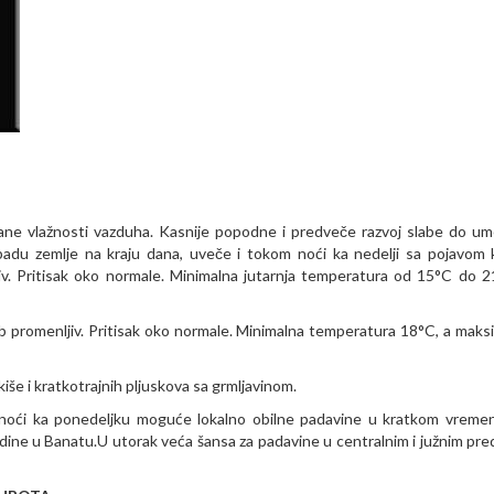
ćane vlažnosti vazduha. Kasnije popodne i predveče razvoj slabe do u
du zemlje na kraju dana, uveče i tokom noći ka nedelji sa pojavom ki
jiv. Pritisak oko normale. Minimalna jutarnja temperatura od 15°C do 2
b promenljiv. Pritisak oko normale. Minimalna temperatura 18°C, a maks
iše i kratkotrajnih pljuskova sa grmljavinom.
oći ka ponedeljku moguće lokalno obilne padavine u kratkom vrem
vodine u Banatu.U utorak veća šansa za padavine u centralnim i južnim pre