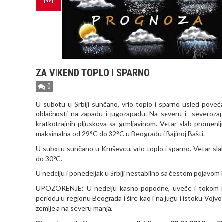
ZA VIKEND TOPLO I SPARNO
0
U subotu u Srbiji sunčano, vrlo toplo i sparno usled pove
oblačnosti na zapadu i jugozapadu. Na severu i severozapa
kratkotrajnih pljuskova sa grmljavinom. Vetar slab promenl
maksimalna od 29°C do 32°C u Beogradu i Bajinoj Bašti.
U subotu sunčano u Kruševcu, vrlo toplo i sparno. Vetar sla
do 30°C.
U nedelju i ponedeljak u Srbiji nestabilno sa čestom pojavom k
UPOZORENJE: U nedelju kasno popodne, uveče i tokom n
periodu u regionu Beograda i šire kao i na jugu i istoku Voj
zemlje a na severu manja.