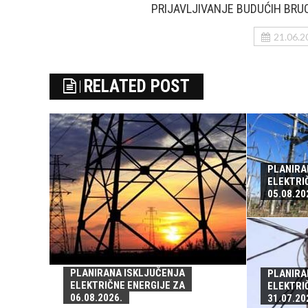
PRIJAVLJIVANJE BUDUĆIH BRU
21.06.2
RELATED POST
PLANIRA
ELEKTRI
05.08.20
PLANIRANA ISKLJUČENJA
PLANIRA
ELEKTRIČNE ENERGIJE ZA
ELEKTRI
06.08.2026.
31.07.20