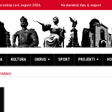
 6. avgust 2026.
Na današnji dan, 6. avgust
Sve
KA
KULTURA
OKRUG
SPORT
PROJEKTI
HO
SPARNO