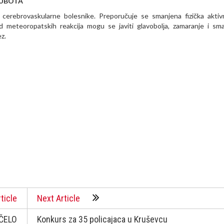
 SUBOTA
 cerebrovaskularne bolesnike. Preporučuje se smanjena fizička aktiv
d meteoropatskih reakcija mogu se javiti glavobolјa, zamaranje i sm
z.
ticle
Next Article
OČELO
Konkurs za 35 policajaca u Kruševcu