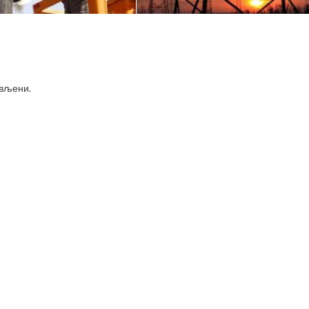
ављени
.