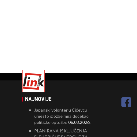
NAJNOVIJE
Japanski volonter u Ćićevcu
umesto izložbe mira dočekao
političke optužbe
06.08.2026.
PLANIRANA ISKLJUČENJA
ELEKTRIČNE ENERGIJE ZA