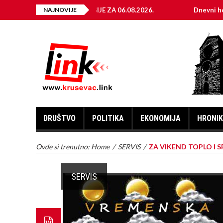
 ELEKTRIČNE ENERGIJE ZA 06.08.2026.
NAJNOVIJE
Dnevni horoskop za
DRUŠTVO
POLITIKA
EKONOMIJA
HRONI
Ovde si trenutno:
Home
/
SERVIS
/
ZA VIKEND TOPLO I 
SERVIS