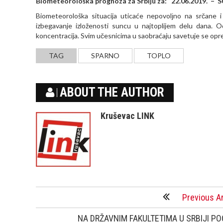
Biometeorološka prognoza za Srbiju za: 22.06.2019. –
Biometeorološka situacija uticaće nepovolјno na srčane i
izbegavanje izloženosti suncu u najtoplijem delu dana. O
koncentracija. Svim učesnicima u saobraćaju savetuje se opre
TAG
SPARNO
TOPLO
ABOUT THE AUTHOR
Kruševac LINK
Previous Ar
NA DRŽAVNIM FAKULTETIMA U SRBIJI P