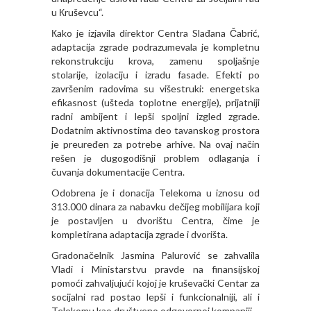
u Кruševcu“.
Кako je izjavila direktor Centra Slađana Čabrić,
adaptacija zgrade podrazumevala je kompletnu
rekonstrukciju krova, zamenu spoljašnje
stolarije, izolaciju i izradu fasade. Efekti po
završenim radovima su višestruki: energetska
efikasnost (ušteda toplotne energije), prijatniji
radni ambijent i lepši spoljni izgled zgrade.
Dodatnim aktivnostima deo tavanskog prostora
je preuređen za potrebe arhive. Na ovaj način
rešen je dugogodišnji problem odlaganja i
čuvanja dokumentacije Centra.
Odobrena je i donacija Telekoma u iznosu od
313.000 dinara za nabavku dečijeg mobilijara koji
je postavljen u dvorištu Centra, čime je
kompletirana adaptacija zgrade i dvorišta.
Gradonačelnik Jasmina Palurović se zahvalila
Vladi i Ministarstvu pravde na finansijskoj
pomoći zahvaljujući kojoj je kruševački Centar za
socijalni rad postao lepši i funkcionalniji, ali i
Telekomu kao društveno odgovornoj kompaniji.