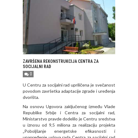
ZAVRŠENA REKONSTRUKCIJA CENTRA ZA
SOCIJALNI RAD
0
U Centru za socijalni rad upriličena je svečanost
povodom završetka adaptacije zgrade i uređenja
dvorišta.
Na osnovu Ugovora zaključenog između Vlade
Republike Srbije i Centra za socijalni rad,
Ministarstvo pravde dodelilo je Centru sredstva
u iznosu od 9,5 miliona za realizaciju projekta
„Poboljšanje energetske efikasnosti i
unapređenje uslova rada Centra za socijalni rad