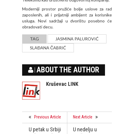
Moderniji prostor pružiće bolje uslove za rad
zaposlenih, ali i prijatniji ambijent za korisnike
usluga. Novi sadržaji u dvorištu posebno će
obradovati decu.
TAG
JASMINA PALUROVIĆ
SLAĐANA ČABRIĆ
ABOUT THE AUTHOR
Kruševac LINK
Previous Article
Next Article
U petak u Srbiji
U nedelju u