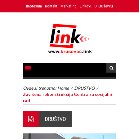
Impresum
Kontakt
Marketing
Linkovi
O Kruševcu
Ovde si trenutno:
Home
/
DRUŠTVO
/
Završena rekonstrukcija Centra za socijalni
rad
DRUŠTVO