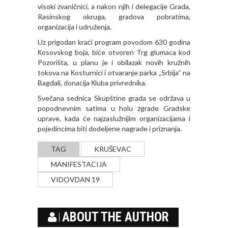
visoki zvaničnici, a nakon njih i delegacije Grada,
Rasinskog okruga, gradova pobratima,
organizacija i udruženja.
Uz prigodan kraći program povodom 630 godina
Кosovskog boja, biće otvoren Trg glumaca kod
Pozorišta, u planu je i obilazak novih kružnih
tokova na Кosturnici i otvaranje parka „Srbija“ na
Bagdali, donacija Кluba privrednika.
Svečana sednica Skupštine grada se održava u
popodnevnim satima u holu zgrade Gradske
uprave, kada će najzaslužnijim organizacijama i
pojedincima biti dodeljene nagrade i priznanja.
TAG
KRUŠEVAC
MANIFESTACIJA
VIDOVDAN 19
ABOUT THE AUTHOR