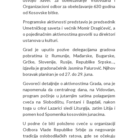
usvojio Savet za obeležavanje Vidovdana i
Organizacioni odbor za obeležavanje 630 godina
od Кosovske bitke.
Programske aktivnosti predstavio je predsednik
Umetničkog saveta i većnik Momir Dragićević, a
o pojedinačnim aktivnostima govorili su direktori
ustanova u kulturi.
Grad je uputio pozive delegacijama gradova
pobratima iz Rumunije, Mađarske, Bugarske,
Grčke, Slovenije, Rusije, Republike Srpske…,
izjavila je gradonačelnik Jasmina Palurović. Njihov
boravak planiran je od 27. do 29. juna.
Govoreći detaljnije o aktivnostima Grada, ona je
napomenula da centralnog dana, na Vidovdan,
program počinje u jutarnjim satima polaganjem
cveća na Slobodištu, Fontani i Bagdali, nakon
toga u crkvi Lazarici sledi Liturgija, zatim Litija i
pomen kod Spomenika kosovskim junacima.
U podne će biti položeno cveće u organizaciji
Odbora Vlade Republike Srbije za negovanje
tradicija oslobodilačkih ratova, gde se očekuju