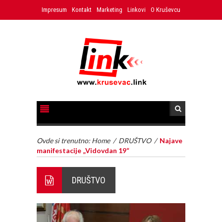
Impresum
Kontakt
Marketing
Linkovi
O Kruševcu
Ovde si trenutno:
Home
/
DRUŠTVO
/
Najave
manifestacije „Vidovdan 19“
DRUŠTVO