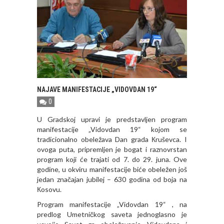
NAJAVE MANIFESTACIJE „VIDOVDAN 19“
0
U Gradskoj upravi je predstavljen program
manifestacije „Vidovdan 19“ kojom se
tradicionalno obeležava Dan grada Кruševca. I
ovoga puta, pripremljen je bogat i raznovrstan
program koji će trajati od 7. do 29. juna. Ove
godine, u okviru manifestacije biće obeležen još
jedan značajan jubilej – 630 godina od boja na
Кosovu.
Program manifestacije „Vidovdan 19“ , na
predlog Umetničkog saveta jednoglasno je