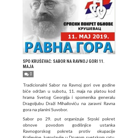
SPO КRUŠEVAC: SABOR NA RAVNOJ GORI 11.
MAJA
0
Tradicionalni Sabor na Ravnoj gori ove godine
biće održan u subotu, 11. maja na platou kod
hrama Svetog Georgija i spomenika generalu
Dragoljubu Draži Mihailoviću na zaravni Ravna
gora na planini Suvobor.
Sabor po 29. put organizuje Srpski pokret
obnove povodom godišnjice ustanka
Ravnogorskog pokreta protiv okupacije
Кraljevine Jugoslavije u Drugom svetskom ratu.