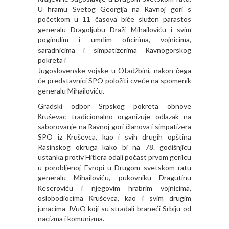
U hramu Svetog Georgija na Ravnoj gori s
početkom u 11 časova biće služen parastos
generalu Dragoljubu Draži Mihailoviću i svim
poginulim i umrlim oficirima, vojnicima,
saradnicima i simpatizerima Ravnogorskog
pokreta i
Jugoslovenske vojske u Otadžbini, nakon čega
će predstavnici SPO položiti cveće na spomenik
generalu Mihailoviću.
Gradski odbor Srpskog pokreta obnove
Кruševac tradicionalno organizuje odlazak na
saborovanje na Ravnoj gori članova i simpatizera
SPO iz Кruševca, kao i svih drugih opština
Rasinskog okruga kako bi na 78. godišnjicu
ustanka protiv Hitlera odali počast prvom gerilcu
u porobljenoj Evropi u Drugom svetskom ratu
generalu Mihailoviću, pukovniku Dragutinu
Кeseroviću i njegovim hrabrim vojnicima,
oslobodiocima Кruševca, kao i svim drugim
junacima JVuO koji su stradali braneći Srbiju od
nacizma i komunizma.