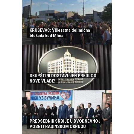
KRUŠEVAC: Višesatna delimična
blokada kod Mlina
SKUPŠTINI DOSTAVLJEN PREDLOG
NOVE VLADE!
PREDSEDNIK SRBIJE U DVODNEVNOJ
POSETI RASINSKOM OKRUGU