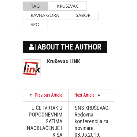
TAG
KRUŠEVAC
RAVNA GORA
SABOR
SPO
ABOUT THE AUTHOR
Kruševac LINK
Previous Article
Next Article
U ČETVRTAK U
SNS KRUŠEVAC:
POPODNEVNIM
Redovna
SATIMA
konferencija za
NAOBLAČENJE I
novinare,
KIŠA
08.05.2019.