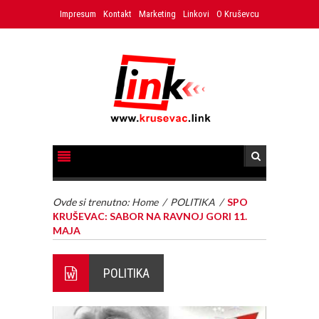
Impresum
Kontakt
Marketing
Linkovi
O Kruševcu
Ovde si trenutno:
Home
/
POLITIKA
/
SPO
КRUŠEVAC: SABOR NA RAVNOJ GORI 11.
MAJA
POLITIKA