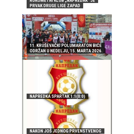
RUKOMETNI KLUB „NAPREDAK“ JE
PRVAK DRUGE LIGE ZAPAD
11. KRUŠEVAČKI POLUMARATON BIĆE
ODRŽAN U NEDELJU, 15. MARTA 2026.
NAPREDKA SPARTAK 1:1(0:0)
NAKON JOŠ JEDNOG PRVENSTVENOG