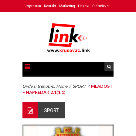
Impresum
Kontakt
Marketing
Linkovi
O Kruševcu
Ovde si trenutno:
Home
/
SPORT
/
MLADOST
– NAPREDAK 2:1(1:1)
SPORT