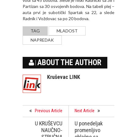
vodi sa 45 bodova. Slede je niški Radnički sa 38 i
Partizan sa 30 osvojenih bodova. Na tabeli plej –
auta prvi je subotički Spartak sa 22, a slede
Radnik i Voždovac sa po 20 bodova.
TAG
MLADOST
NAPREDAK
ABOUT THE AUTHOR
Kruševac LINK
Previous Article
Next Article
U KRUŠEVCU
U ponedeljak
NAUČNO-
promenljivo
STRUČNA
oblačno sa