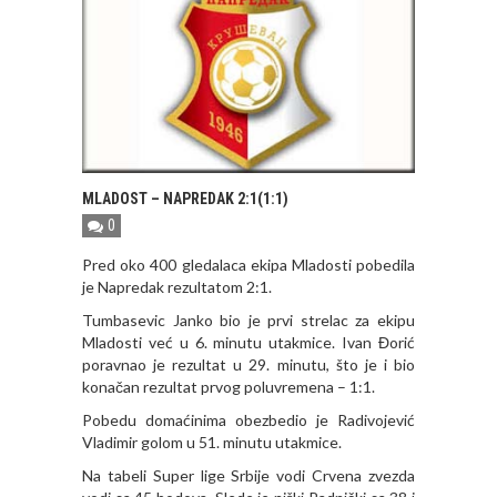
MLADOST – NAPREDAK 2:1(1:1)
0
Pred oko 400 gledalaca ekipa Mladosti pobedila
je Napredak rezultatom 2:1.
Tumbasevic Janko bio je prvi strelac za ekipu
Mladosti već u 6. minutu utakmice. Ivan Đorić
poravnao je rezultat u 29. minutu, što je i bio
konačan rezultat prvog poluvremena – 1:1.
Pobedu domaćinima obezbedio je Radivojević
Vladimir golom u 51. minutu utakmice.
Na tabeli Super lige Srbije vodi Crvena zvezda