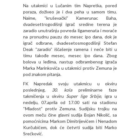
Na utakmici u Lučanim tim Napretka, pored
poraza, doživeo je i dva peha u samom timu.
Naime, “kruševački” Kamerunac Baha,
dvadesettrogodišnji igrač sredine terena je
zaradio unutrašnju povreda ligamenata i moraće
na pronudnu pauzu do mesec ipo dana, dok je
igrač odbrane, dvadesetosmogodišnji Stefan
Deak “zaradio” iščašenje ramena i neće biti u
timu takođe mesec, mesec ipo dana. Zbog
bolova u leđima, nastup odbrambenog igrača
Marka Marinkovića u utakmici protiv Zemuna je
pod znakom pitanja.
FK Napredak svoju utakmicu u okviru
poslednjeg,
30
.
kola
preliminarne faze
takmičenja u okviru
Super lige Srbije
, igra u
nedelju, 07.aprila od 17.00 sati na stadionu
“Mladost” protiv Zemuna. Sudijsku trojku na
ovom meču čine glavni sudija Bojan Nikolić, sa
pomoćnicima Markom Dimitrijevićem i Nenadom
Kurčubićem, dok će četvrti sudija biti Marko
Srećković.