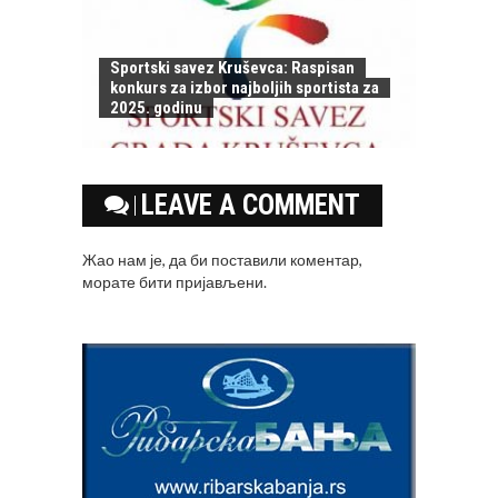
Sportski savez Kruševca: Raspisan
konkurs za izbor najboljih sportista za
2025. godinu
LEAVE A COMMENT
Жао нам је, да би поставили коментар,
морате
бити пријављени
.