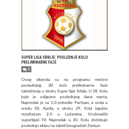
SUPER LIGA SRBIJE: POSLEDNJE KOLO
PRELIMINARNE FAZE
0
Ovog vikenda su na programu mečevi
poslednjeg,
30
.
kola
preliminarne faze
takmičenja u okviru Super lige Srbije. U 28. Kolu
koje je odigrano poslednjeg dana marta,
Napredak je sa 1:0 pobedio Partizan, a onda u
sredu 03. Aprila, u okviru 29. Kola izgubio
rezultatom 2:0 u Lučanima. Kruševački
superligaš FK Napredak u 30. Kolu dočekuje
poslednju ekipu na tabeli beogradski Zemun.