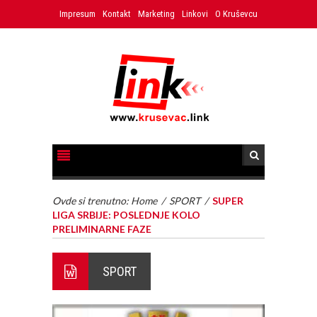
Impresum
Kontakt
Marketing
Linkovi
O Kruševcu
Ovde si trenutno:
Home
/
SPORT
/
SUPER
LIGA SRBIJE: POSLEDNJE KOLO
PRELIMINARNE FAZE
SPORT