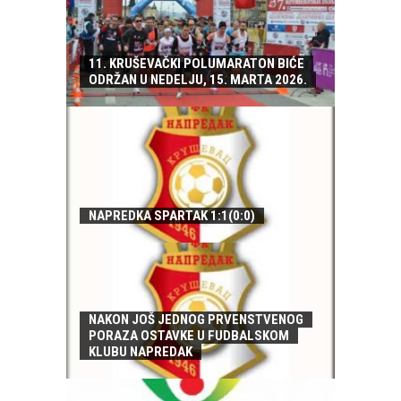
11. KRUŠEVAČKI POLUMARATON BIĆE
ODRŽAN U NEDELJU, 15. MARTA 2026.
NAPREDKA SPARTAK 1:1(0:0)
NAKON JOŠ JEDNOG PRVENSTVENOG
PORAZA OSTAVKE U FUDBALSKOM
KLUBU NAPREDAK